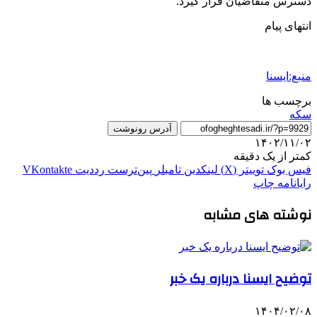
دسترس متقاضیان قرار گیرد.
انتهای پیام
منبع:ایسنا
برچسب ها
سکه
آدرس رونوشت
۱۴۰۲/۱۱/۰۲
کمتر از یک دقیقه
فیس بوک
توییتر (X)
لینکدین
‫تامبلر
‫پین‌ترست
‫رددیت
‫VKontakte
رایانامه
چاپ
نوشته های مشابه
توضیح ایسنا درباره یک خبر
۱۴۰۴/۰۲/۰۸