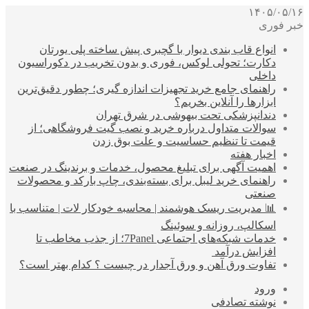
۱۴۰۵/۰۵/۱۶
خبر فوری
انواع قاب بندی دیوار با گچبری پیش ساخته پلی یورتان
دکارت؛ تحولی لوکس، فوری و بدون تخریب در دکوراسیون
داخلی
راهنمای جامع خرید تجهیزات اندازه گیری؛ چطور دقیق‌ترین
ابزارها را آنلاین بخریم؟
دندانپزشکی تحت بیهوشی در شرق تهران
سوالات متداول درباره خرید و نصب گیت فروشگاهی؛ از
قیمت تا تنظیم حساسیت و علت بوق زدن
اخبار هفته
اهمیت آگهی برای تبلیغ محصول، خدمات و برندینگ در صنعت
راهنمای خرید لیبل برای بسته‌بندی، چاپ بارکد و محصولات
صنعتی
📊 مدیریت ریسک هوشمند | محاسبه خودکار لات | متناسب با
اسکالپ، روزانه و سوئینگ
خدمات شبکه‌های اجتماعی 7Panel؛ از جذب مخاطب تا
افزایش درآمد
تفاوت ورق آهن و ورق آجدار در چیست ؟ کدام بهتر است؟
ورود
نوشته تصادفی