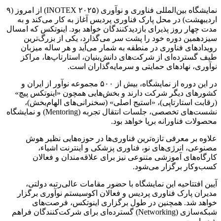
نمایشگاه بین‌المللی فناوری و نوآوری (INOTEX ۲۰۲۵) از امروز (۹
اردیبهشت) در محل پارک فناوری پردیس آغاز به کار می‌کند و به
مدت چهار روز پذیرای بازدیدکنندگان خواهد بود. اینوتکس که امسال
سیزدهمین دوره خود را پشت سر می‌گذارد، یکی از بزرگ‌ترین
رویدادهای فناوری در منطقه به شمار می‌آید و هر ساله میزبان
طیف گسترده‌ای از شرکت‌های دانش‌بنیان، استارتاپ‌ها، مراکز
نوآوری، نهادهای حمایتی و سرمایه‌گذاران است.
در این دوره از نمایشگاه، بیش از ۵۰۰ مجموعه نوآور از ایران و
کشورهای دیگر شرکت دارند و بخش‌هایی همچون «اینوتکس پیچ»
(رقابت استارتاپی)، «استیج اصلی» (سخنرانی‌های الهام‌بخش)،
نشست‌های تخصصی، جلسات انتقال تجربه (Mentoring) و نمایشگاه
محصولات فناورانه برپا خواهد بود.
علاوه بر معرفی تازه‌ترین فناوری‌ها در حوزه‌هایی نظیر هوش
مصنوعی، انرژی‌های نو، فناوری پزشکی و اینترنت اشیاء،
کارگاه‌های آموزشی متنوعی نیز برای علاقه‌مندان و فعالان
کسب‌وکار برگزار می‌شود.
آیین افتتاحیه این نمایشگاه با حضور مقامات عالی‌رتبه دولتی،
مدیران پارک فناوری پردیس و فعالان اکوسیستم نوآوری برگزار
خواهد شد. همچنین در طول برگزاری اینوتکس، فرصت‌های
شبکه‌سازی (Networking) گسترده‌ای برای شرکت‌کنندگان فراهم