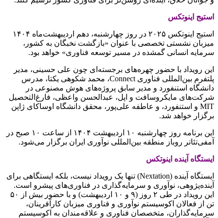
استیج اینوتکس
استیج اینوتکس ۲۰۲۵ در روز چهارشنبه، دهم اردیبهشت‌ماه ۱۴۰۴
میزبان نشستی تخصصی با عنوان «بازگشت نخبگان به کشور،
سرمایه انسانی گمشده در مسیر توسعه فناوری» خواهد بود.
این رویداد با حضور چهره‌های برجسته‌ای چون علی حسینی، مدیر
پلتفرم بین‌المللی فناوری Connect، محمد شکوهی یکتا، مدرس
دانشگاه استنفورد و مدیر سابق پروژه‌های هوش مصنوعی در
شرکت‌های مایکروسافت و اپل، عبدالحسن واعظی، فارغ‌التحصیل
MIT و استنفورد، و عاطفه علی‌پور، محقق دانشگاه اوساکای ژاپن
برگزار خواهد شد.
این برنامه روز چهارشنبه ۱۰ اردیبهشت ۱۴۰۴ از ساعت ۱۰ صبح در
آمفی‌تئاتر روباز منطقه بین‌المللی نوآوری ایران برگزار می‌شود.
ایستگاه آینده اینوتکس
ایستگاه آینده (Nextation) تنها یک رویداد نیست، بلکه ایستگاهی برای
آینده‌پژوهی، نوآوری و سرمایه‌گذاری در فناوری‌های پیشرو است.
این رویداد در طی ۲ روز (۹ و ۱۰ اردیبهشت) و با حضور بیش از ۵۰
تن از فعالان اکوسیستم نوآوری و فناوری میزبان کارآفرینان،
سرمایه‌گذاران، متخصصان فناوری و علاقه‌مندان به اکوسیستم