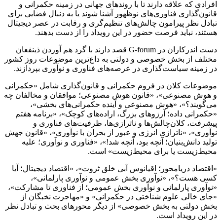
افرادی که علاقه دارند تا با روندهای جهانی در زمینه حکمرانی و
قانون‌گذاری فناوری‌های نوظهور آشنا شوند یا به دنبال فضایی برای
تبادل نظر پیرامون چالش‌های تنظیم‌گری و رقابت در عصر دیجیتال
هستند، نباید فرصت حضور در این رویداد را از دست بدهند.
دست اندرکاران در G-forum قصد دارند با گرد هم آوردن ذینفعان
مختلف از بخش خصوصی و دولتی به داغ‌ترین موضوعات روز کشور
در زمینه سیاست‌گذاری در عرصه‌های فناوری و نوآوری بپردازند.
موضوعات کلان در فروم حکمرانی و قانون‌گذاری شامل «حکمرانی
و هوش مصنوعی»، «قانون هوش مصنوعی؛ موافقان و مخالفان چه
می‌گویند؟»، «هوش مصنوعی و آینده حکمرانی‌های بخشی»،
«حکمرانی داده؛ آرزوهای بزرگ، اراده‌های کوچک»، «برنامه هفتم
پیشرفت، کلان‌چالش‌ها و ناترازی‌ها، ظرفیت‌های فناوری و
نوآوری»، «ناترازی انرژی و عبور از بحران با نوآوری»، «قانون جهش
تولید دانش‌بنیان؛ آنچه بود، آنچه شد!»، «فناوری و نوآوری؛ علیه
محیط‌زیست یا برای محیط‌زیست» است.
«اقتصاد دریامحور؛ اقیانوس آبی خلق ثروت»، «اقتصاد دیجیتال؛ آیا
کسی هست؟»، «نوآوری بخش عمومی و نوآوری پارلمانی»،
«نوآوری پارلمانی و نوآوری بخش عمومی؛ از فناوری تا مشارکت»،
«جای خالی علوم شناختی در حکمرانی» و «مهاجرت نخبگان از
بخش دولتی به بخش خصوصی» از دیگر محورهای بحث و تبادل نظر
در این رویداد است.