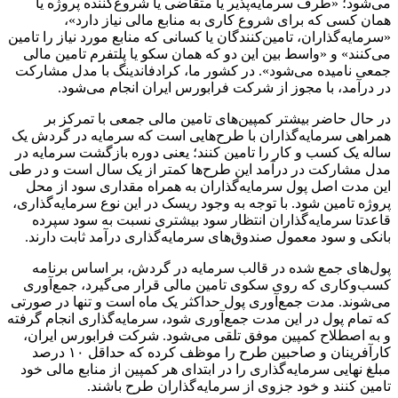
می‌شود؛ «طرف سرمایه‌پذیر یا متقاضی یا شروع‌کننده پروژه یا
همان کسی که برای شروع کاری به منابع مالی نیاز دارد»،
«سرمایه‌گذاران، تامین‌کنندگان یا کسانی که منابع مورد نیاز را تامین
می‌کنند» و «واسط بین این دو که همان سکو یا پلتفرم تامین مالی
جمعی نامیده می‌شود». در کشور ما، کرادفاندینگ با مدل مشارکت
در درآمد، با مجوز از شرکت فرابورس ایران انجام می‌شود.
در حال حاضر بیشتر کمپین‌های تامین مالی جمعی با تمرکز بر
همراهی سرمایه‌گذاران با طرح‌هایی است که سرمایه در گردش یک
ساله یک کسب و کار را تامین کنند؛ یعنی دوره بازگشت سرمایه در
مدل مشارکت در درآمد این طرح‌ها کمتر از یک سال است و در طی
این مدت اصل پول سرمایه‌گذاران به همراه مقداری سود از محل
پروژه تامین شود. با توجه به وجود ریسک در این نوع سرمایه‌گذاری،
قاعدتا سرمایه‌گذاران انتظار سود بیشتری نسبت به سود سپرده
بانکی و سود معمول صندوق‌های سرمایه‌گذاری درآمد ثابت دارند.
پول‌های جمع شده در قالب سرمایه در گردش، بر اساس برنامه
کسب‌وکاری که روی سکوی تامین مالی قرار می‌گیرد، جمع‌آوری
می‌شوند. مدت جمع‌آوری پول حداکثر یک ماه است و تنها در صورتی
که تمام پول در این مدت جمع‌آوری شود، سرمایه‌گذاری انجام گرفته
و به اصطلاح کمپین موفق تلقی می‌شود. شرکت فرابورس ایران،
کارآفرینان و صاحبین طرح را موظف کرده که حداقل ۱۰ درصد
مبلغ نهایی سرمایه‌گذاری را در ابتدای هر کمپین از منابع مالی خود
تامین کنند و خود جزوی از سرمایه‌گذاران طرح باشند.