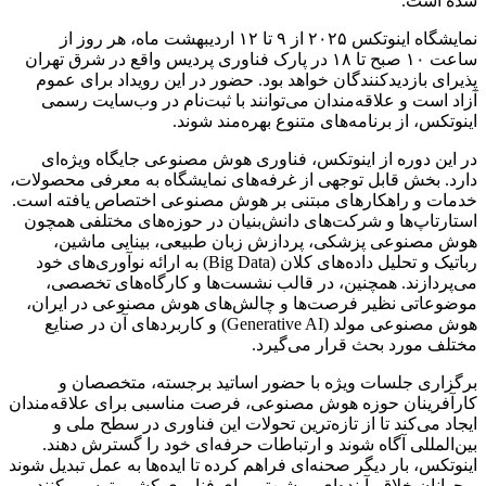
شده است.
نمایشگاه اینوتکس ۲۰۲۵ از ۹ تا ۱۲ اردیبهشت ماه، هر روز از
ساعت ۱۰ صبح تا ۱۸ در پارک فناوری پردیس واقع در شرق تهران
پذیرای بازدیدکنندگان خواهد بود. حضور در این رویداد برای عموم
آزاد است و علاقه‌مندان می‌توانند با ثبت‌نام در وب‌سایت رسمی
اینوتکس، از برنامه‌های متنوع بهره‌مند شوند.
در این دوره از اینوتکس، فناوری هوش مصنوعی جایگاه ویژه‌ای
دارد. بخش قابل توجهی از غرفه‌های نمایشگاه به معرفی محصولات،
خدمات و راهکارهای مبتنی بر هوش مصنوعی اختصاص یافته است.
استارتاپ‌ها و شرکت‌های دانش‌بنیان در حوزه‌های مختلفی همچون
هوش مصنوعی پزشکی، پردازش زبان طبیعی، بینایی ماشین،
رباتیک و تحلیل داده‌های کلان (Big Data) به ارائه نوآوری‌های خود
می‌پردازند. همچنین، در قالب نشست‌ها و کارگاه‌های تخصصی،
موضوعاتی نظیر فرصت‌ها و چالش‌های هوش مصنوعی در ایران،
هوش مصنوعی مولد (Generative AI) و کاربردهای آن در صنایع
مختلف مورد بحث قرار می‌گیرد.
برگزاری جلسات ویژه‌ با حضور اساتید برجسته، متخصصان و
کارآفرینان حوزه هوش مصنوعی، فرصت مناسبی برای علاقه‌مندان
ایجاد می‌کند تا از تازه‌ترین تحولات این فناوری در سطح ملی و
بین‌المللی آگاه شوند و ارتباطات حرفه‌ای خود را گسترش دهند.
اینوتکس، بار دیگر صحنه‌ای فراهم کرده تا ایده‌ها به عمل تبدیل شوند
و جوانان خلاق، آینده‌ای روشن‌تر برای فناوری کشور ترسیم کنند.