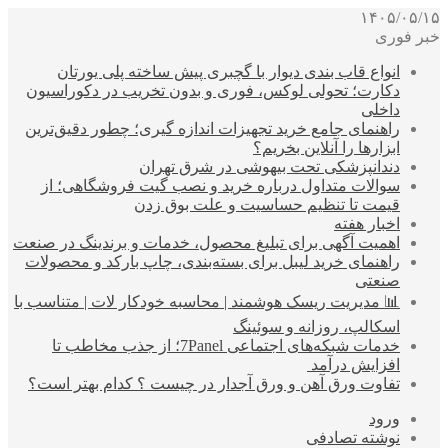
۱۴۰۵/۰۵/۱۵
خبر فوری
انواع قاب بندی دیوار با گچبری پیش ساخته پلی یورتان
دکارت؛ تحولی لوکس، فوری و بدون تخریب در دکوراسیون
داخلی
راهنمای جامع خرید تجهیزات اندازه گیری؛ چطور دقیق‌ترین
ابزارها را آنلاین بخریم؟
دندانپزشکی تحت بیهوشی در شرق تهران
سوالات متداول درباره خرید و نصب گیت فروشگاهی؛ از
قیمت تا تنظیم حساسیت و علت بوق زدن
اخبار هفته
اهمیت آگهی برای تبلیغ محصول، خدمات و برندینگ در صنعت
راهنمای خرید لیبل برای بسته‌بندی، چاپ بارکد و محصولات
صنعتی
📊 مدیریت ریسک هوشمند | محاسبه خودکار لات | متناسب با
اسکالپ، روزانه و سوئینگ
خدمات شبکه‌های اجتماعی 7Panel؛ از جذب مخاطب تا
افزایش درآمد
تفاوت ورق آهن و ورق آجدار در چیست ؟ کدام بهتر است؟
ورود
نوشته تصادفی