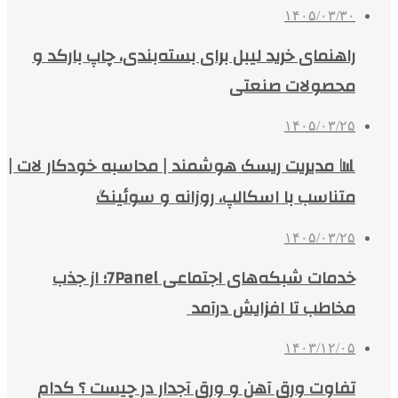
۱۴۰۵/۰۳/۳۰
راهنمای خرید لیبل برای بسته‌بندی، چاپ بارکد و
محصولات صنعتی
۱۴۰۵/۰۳/۲۵
📊 مدیریت ریسک هوشمند | محاسبه خودکار لات |
متناسب با اسکالپ، روزانه و سوئینگ
۱۴۰۵/۰۳/۲۵
خدمات شبکه‌های اجتماعی 7Panel؛ از جذب
مخاطب تا افزایش درآمد
۱۴۰۳/۱۲/۰۵
تفاوت ورق آهن و ورق آجدار در چیست ؟ کدام