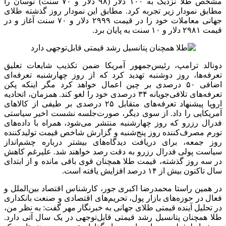
مشخص طلا نزدیک به ۱۰۰ دلار (۹۸ دلار و ۷۰ سنت) نوسان را
مطابق نمودار زیر تجربه کرد. مطابق این نمودار روز گذشته طلای
جهانی معاملات خود را در قیمت ۲۹۹۹ دلار و ۷۰ سنت آغاز و در
قیمت ۲۹۸۱ دلار و ۱۰ سنت به پایان برد.
دونالد ترامپ، رئیس‌جمهور آمریکا ضمن تکذیب شایعات تعلیق
تعرفه‌ها، روز دوشنبه تهدید کرد که از روز چهارشنبه تعرفه‌ای
اضافی ۵۰ درصدی بر چین اعمال خواهد کرد مگر اینکه پکن
تعرفه‌های تلافی‌جویانه ۳۴ درصدی خود را لغو کند. همزمان، اتحادیه
اروپا پیشنهاد تعرفه‌های متقابل ۲۵ درصدی بر طیفی از کالاهای
آمریکایی را داد. از سوی دیگر، صورت‌جلسه نشست اخیر سیاستی
فدرال رزرو که روز چهارشنبه منتشر می‌شود، همراه با داده‌های
تورم مصرف‌کننده روز پنج‌شنبه و گزارش شاخص قیمت تولیدکننده
روز جمعه، برای دریافت دیدگاه‌های بیشتر درباره چشم‌انداز
سیاست پولی فدرال رزرو به دقت رصد خواهند شد. علیرغم کاهش
در سه روز گذشته، قیمت طلا همچنان قوی باقی مانده و از ابتدای
سال تاکنون بیش از ۱۴ درصد افزایش یافته است.
در همین راستا محمدرضا اکبری جور، کارشناس اقتصاد بین‌الملل و
فعال در حوزه‌های بازار پول، تحریم‌های اقتصادی و صنعت بانکداری
در تحلیل آینده قیمتی طلای جهانی به خبرنگار مهر گفت: به نظر من،
طلا همچنان پتانسیل رشد قیمتی قابل‌توجهی در یک سال آتی دارد.