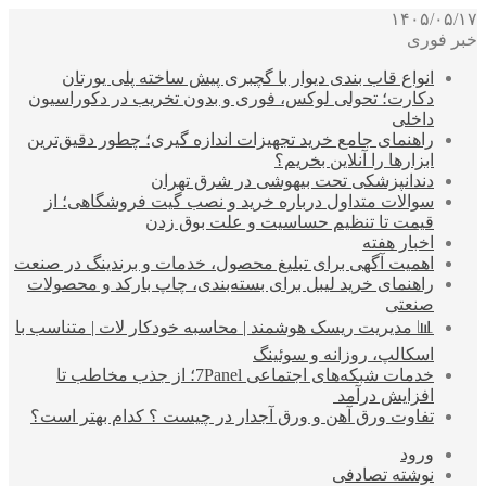
۱۴۰۵/۰۵/۱۷
خبر فوری
انواع قاب بندی دیوار با گچبری پیش ساخته پلی یورتان
دکارت؛ تحولی لوکس، فوری و بدون تخریب در دکوراسیون
داخلی
راهنمای جامع خرید تجهیزات اندازه گیری؛ چطور دقیق‌ترین
ابزارها را آنلاین بخریم؟
دندانپزشکی تحت بیهوشی در شرق تهران
سوالات متداول درباره خرید و نصب گیت فروشگاهی؛ از
قیمت تا تنظیم حساسیت و علت بوق زدن
اخبار هفته
اهمیت آگهی برای تبلیغ محصول، خدمات و برندینگ در صنعت
راهنمای خرید لیبل برای بسته‌بندی، چاپ بارکد و محصولات
صنعتی
📊 مدیریت ریسک هوشمند | محاسبه خودکار لات | متناسب با
اسکالپ، روزانه و سوئینگ
خدمات شبکه‌های اجتماعی 7Panel؛ از جذب مخاطب تا
افزایش درآمد
تفاوت ورق آهن و ورق آجدار در چیست ؟ کدام بهتر است؟
ورود
نوشته تصادفی