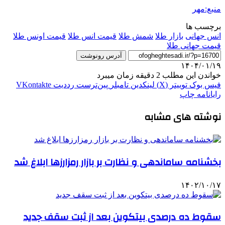
منبع:مهر
برچسب ها
انس جهانی
بازار طلا
شمش طلا
قیمت انس طلا
قیمت اونس طلا
قیمت جهانی طلا
آدرس رونوشت
۱۴۰۴/۰۱/۱۹
خواندن این مطلب 2 دقیقه زمان میبرد
فیس بوک
توییتر (X)
لینکدین
‫تامبلر
‫پین‌ترست
‫رددیت
‫VKontakte
رایانامه
چاپ
نوشته های مشابه
بخشنامه ساماندهی و نظارت بر بازار رمزارزها ابلاغ شد
۱۴۰۲/۱۰/۱۷
سقوط ده درصدی بیتکوین بعد از ثبت سقف جدید