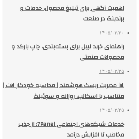
اهمیت آگهی برای تبلیغ محصول، خدمات و
برندینگ در صنعت
۱۴۰۵/۰۳/۳۰
راهنمای خرید لیبل برای بسته‌بندی، چاپ بارکد و
محصولات صنعتی
۱۴۰۵/۰۳/۲۵
📊 مدیریت ریسک هوشمند | محاسبه خودکار لات |
متناسب با اسکالپ، روزانه و سوئینگ
۱۴۰۵/۰۳/۲۵
خدمات شبکه‌های اجتماعی 7Panel؛ از جذب
مخاطب تا افزایش درآمد