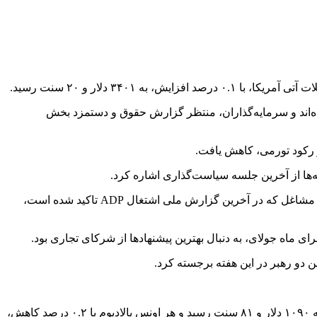
ضافه کرده‌اند و سرمایه‌گذاران، منتظر گزارش حقوق و دستمزد بخش
ز رکود تورمی، کاهش یافت.
ه‌ها از آخرین جلسه سیاست‌گذاری اشاره کرد.
پس از آنکه دونالد ترامپ، رئیس جمهور آمریکا، چهارشنبه از جروم پاول، رئیس فدرال رزرو، خواست نرخ بهره را کاهش دهد و به رشد کندتر مشاغل که در آخرین گزارش ملی اشتغال ADP تاکید شده است،
ی ماه جولای، به دنبال بهترین پیشنهادها از شرکای تجاری بود.
 دو رهبر در این هفته برجسته کرد.
در بازار سایر فلزات ارزشمند، بهای هر اونس نقره با ۱.۳ درصد افزایش، به ۳۴ دلار و ۵۰ سنت رسید، هر اونس پلاتین با ۰.۶ درصد افزایش، به ۱۰۹۰ دلار و ۸۱ سنت رسید و هر اونس پالادیوم با ۰.۲ درصد کاهش،