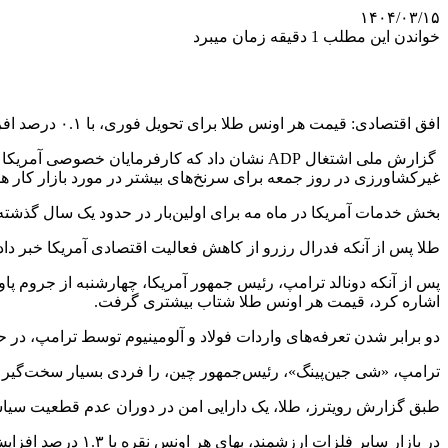
۱۴۰۴/۰۳/۱۵
خواندن این مطلب 1 دقیقه زمان میبرد
افق اقتصادی: قیمت هر اونس طلا برای تحویل فوری، با ۰.۱ درصد افزایش، به ۳۳۷۷ دلار و ۷۹ سنت رسید. بهای هر اونس طلا در بازار معاملات آتی آمریکا، با ۰.۱ درصد افزایش، به ۳۴۰۱ دلار و ۲۰ سنت رسید.
گزارش ملی اشتغال ADP نشان داد که کارفرمایان
غیرکشاورزی در روز جمعه برای سرنخ‌های بیشتر در مورد بازار کار هس
بخش خدمات آمریکا در ماه مه برای اولین‌بار در حدود یک سال گذشته
طلا پس از آنکه فدرال رزرو از کاهش فعالیت اقتصادی آمریکا خبر داد،
اشاره کرد، قیمت هر اونس طلا شتاب بیشتری گرفت.
دو برابر شدن تعرفه‌های واردات فولاد و آلومینیوم توسط ترامپ، در حا
ترامپ، «شی جین‌پینگ»، رئیس‌جمهور چین، را فردی بسیار سخت‌گیر برا
طبق گزارش رویترز، طلا، یک دارایی امن در دوران عدم قطعیت سیاسی 