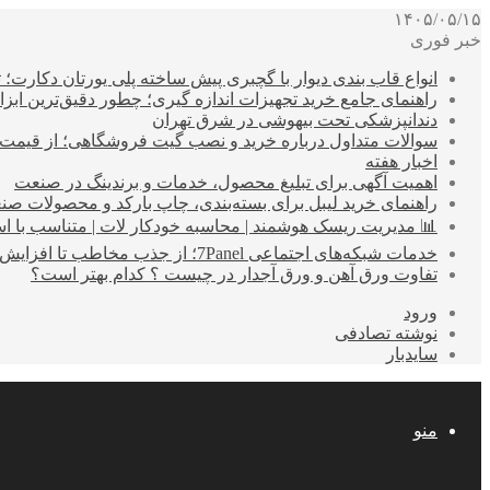
۱۴۰۵/۰۵/۱۵
خبر فوری
انواع قاب بندی دیوار با گچبری پیش ساخته پلی یورتان دکارت
راهنمای جامع خرید تجهیزات اندازه گیری؛ چطور دقیق‌ترین ابزاره
دندانپزشکی تحت بیهوشی در شرق تهران
سوالات متداول درباره خرید و نصب گیت فروشگاهی؛ از قیمت
اخبار هفته
اهمیت آگهی برای تبلیغ محصول، خدمات و برندینگ در صنعت
راهنمای خرید لیبل برای بسته‌بندی، چاپ بارکد و محصولات صن
📊 مدیریت ریسک هوشمند | محاسبه خودکار لات | متناسب با اس
خدمات شبکه‌های اجتماعی 7Panel؛ از جذب مخاطب تا افزایش درآمد
تفاوت ورق آهن و ورق آجدار در چیست ؟ کدام بهتر است؟
ورود
نوشته تصادفی
سایدبار
منو