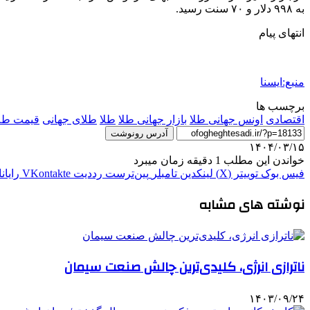
به ۹۹۸ دلار و ۷۰ سنت رسید.
انتهای پیام
منبع:ایسنا
برچسب ها
اقتصادی
اونس جهانی طلا
بازار جهانی طلا
طلا
طلای جهانی
قیمت طلا
آدرس رونوشت
۱۴۰۴/۰۳/۱۵
خواندن این مطلب 1 دقیقه زمان میبرد
فیس بوک
توییتر (X)
لینکدین
‫تامبلر
‫پین‌ترست
‫رددیت
‫VKontakte
رایان
نوشته های مشابه
ناترازی‌ انرژی، کلیدی‌ترین چالش صنعت سیمان
۱۴۰۳/۰۹/۲۴