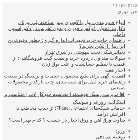
۱۴۰۵/۰۵/۱۶
خبر فوری
انواع قاب بندی دیوار با گچبری پیش ساخته پلی یورتان
دکارت؛ تحولی لوکس، فوری و بدون تخریب در دکوراسیون
داخلی
راهنمای جامع خرید تجهیزات اندازه گیری؛ چطور دقیق‌ترین
ابزارها را آنلاین بخریم؟
دندانپزشکی تحت بیهوشی در شرق تهران
سوالات متداول درباره خرید و نصب گیت فروشگاهی؛ از
قیمت تا تنظیم حساسیت و علت بوق زدن
اخبار هفته
اهمیت آگهی برای تبلیغ محصول، خدمات و برندینگ در صنعت
راهنمای خرید لیبل برای بسته‌بندی، چاپ بارکد و محصولات
صنعتی
📊 مدیریت ریسک هوشمند | محاسبه خودکار لات | متناسب با
اسکالپ، روزانه و سوئینگ
خدمات شبکه‌های اجتماعی 7Panel؛ از جذب مخاطب تا
افزایش درآمد
تفاوت ورق آهن و ورق آجدار در چیست ؟ کدام بهتر است؟
ورود
نوشته تصادفی