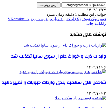
آدرس رونوشت
۱۴۰۴/۰۳/۲۷
خواندن این مطلب 1 دقیقه زمان میبرد
فیس بوک
توییتر (X)
لینکدین
‫تامبلر
‫پین‌ترست
‫رددیت
‫VKontakte
رایانامه
چاپ
نوشته های مشابه
واردات ذرت و خوراک دام از سوی سایپا تکذیب شد
۱۴۰۲/۱۱/۰۶
شاخص های سهمیه بندی واردات حبوبات را تغییر دهید
۱۴۰۳/۱۰/۰۴