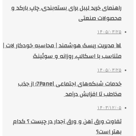
راهنمای خرید لیبل برای بسته‌بندی، چاپ بارکد و
محصولات صنعتی
۱۴۰۵/۰۳/۲۵
📊 مدیریت ریسک هوشمند | محاسبه خودکار لات |
متناسب با اسکالپ، روزانه و سوئینگ
۱۴۰۵/۰۳/۲۵
خدمات شبکه‌های اجتماعی 7Panel؛ از جذب
مخاطب تا افزایش درآمد
۱۴۰۳/۱۲/۰۵
تفاوت ورق آهن و ورق آجدار در چیست ؟ کدام
بهتر است؟