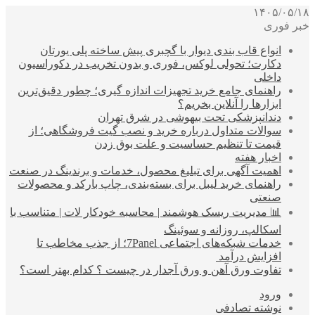
۱۴۰۵/۰۵/۱۸
خبر فوری
انواع قاب بندی دیوار با گچبری پیش ساخته پلی یورتان
دکارت؛ تحولی لوکس، فوری و بدون تخریب در دکوراسیون
داخلی
راهنمای جامع خرید تجهیزات اندازه گیری؛ چطور دقیق‌ترین
ابزارها را آنلاین بخریم؟
دندانپزشکی تحت بیهوشی در شرق تهران
سوالات متداول درباره خرید و نصب گیت فروشگاهی؛ از
قیمت تا تنظیم حساسیت و علت بوق زدن
اخبار هفته
اهمیت آگهی برای تبلیغ محصول، خدمات و برندینگ در صنعت
راهنمای خرید لیبل برای بسته‌بندی، چاپ بارکد و محصولات
صنعتی
📊 مدیریت ریسک هوشمند | محاسبه خودکار لات | متناسب با
اسکالپ، روزانه و سوئینگ
خدمات شبکه‌های اجتماعی 7Panel؛ از جذب مخاطب تا
افزایش درآمد
تفاوت ورق آهن و ورق آجدار در چیست ؟ کدام بهتر است؟
ورود
نوشته تصادفی