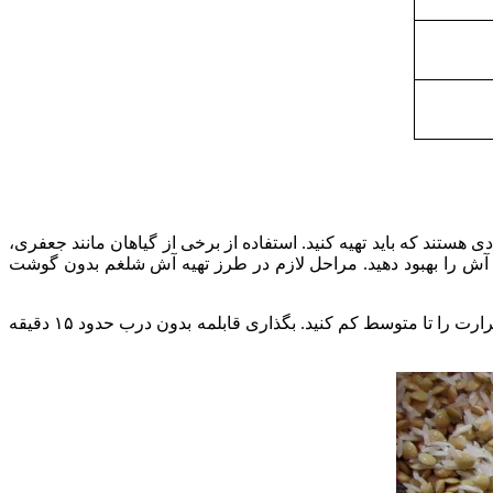
 هستند که باید تهیه کنید. استفاده از برخی از گیاهان مانند جعفری،
مزه آش را بهبود دهید. مراحل لازم در طرز تهیه آش شلغم بدون گوشت
برنج، بلغور، ½ قاشق چایخوری نمک کوشر و ۳ فنجان آب را به یک قابلمه نچسب ۶ لیتری اضافه کنید. آب را به جوش بیاورید، سپس حرارت را تا متوسط ‌کم کنید. بگذاری قابلمه بدون درب حدود ۱۵ دقیقه