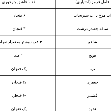
فلفل قرمز (اختیاری)
۱.۱۶ قاشق چایخوری
ب مرغ یا آب سبزیجات
۶ فنجان
ساقه چغندر درشت
۳ فنجان
شلغم
۳ عدد (بیشتر به تعداد نفرات)
هویج
۲ عدد
تره
یک فنجان
جعفری
½ فنجان
گشنیز
½ فنجان
نخود
یک فنجان