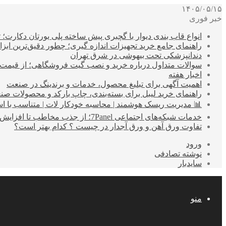
۱۴۰۵/۰۵/۱۵
خبر فوری
انواع قاب بندی دیوار با گچبری پیش ساخته پلی یورتان دکارت
راهنمای جامع خرید تجهیزات اندازه گیری؛ چطور دقیق‌ترین ابزاره
دندانپزشکی تحت بیهوشی در شرق تهران
سوالات متداول درباره خرید و نصب گیت فروشگاهی؛ از قیمت
اخبار هفته
اهمیت آگهی برای تبلیغ محصول، خدمات و برندینگ در صنعت
راهنمای خرید لیبل برای بسته‌بندی، چاپ بارکد و محصولات صن
📊 مدیریت ریسک هوشمند | محاسبه خودکار لات | متناسب با اس
خدمات شبکه‌های اجتماعی 7Panel؛ از جذب مخاطب تا افزایش درآمد
تفاوت ورق آهن و ورق آجدار در چیست ؟ کدام بهتر است؟
ورود
نوشته تصادفی
سایدبار
منو