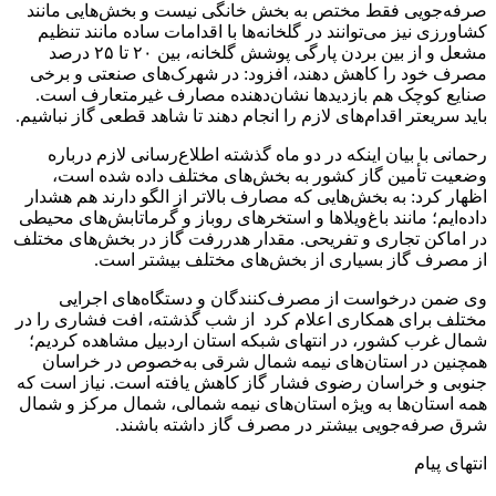
صرفه‌جویی فقط مختص به بخش خانگی نیست و بخش‌هایی مانند
کشاورزی نیز می‌توانند در گلخانه‌ها با اقدامات ساده مانند تنظیم
مشعل و از بین بردن پارگی پوشش گلخانه، بین ۲۰ تا ۲۵ درصد
مصرف خود را کاهش دهند، افزود: در شهرک‌های صنعتی و برخی
صنایع کوچک ­هم بازدیدها نشان‌دهنده مصارف غیرمتعارف است.
باید سریعتر اقدام‌های لازم را انجام دهند تا شاهد قطعی گاز نباشیم.
رحمانی با بیان اینکه در دو ماه گذشته اطلاع‌رسانی لازم درباره
وضعیت تأمین گاز کشور به بخش‌های مختلف داده‌ شده است،
اظهار کرد: به بخش‌هایی که مصارف بالاتر از الگو دارند هم هشدار
داده‌ایم؛ مانند باغ‌ویلاها و استخرهای روباز و گرماتابش‌های محیطی
در اماکن تجاری و تفریحی. مقدار هدررفت گاز در بخش‌های مختلف
از مصرف گاز بسیاری از بخش‌های مختلف بیشتر است.
وی ضمن درخواست از مصرف‌کنندگان و دستگاه‌های اجرایی
مختلف برای همکاری اعلام کرد از شب گذشته، افت فشاری را در
شمال غرب کشور، در انتهای شبکه استان اردبیل مشاهده کردیم؛
همچنین در استان‌های نیمه شمال شرقی به‌خصوص در خراسان
جنوبی و خراسان رضوی فشار گاز کاهش یافته است. نیاز است که
همه استان‌ها به ویژه استان‌های نیمه شمالی، شمال مرکز و شمال
شرق صرفه‌جویی بیشتر در مصرف گاز داشته باشند.
انتهای پیام