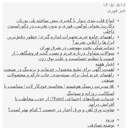
۱۴۰۵/۰۵/۱۶
خبر فوری
انواع قاب بندی دیوار با گچبری پیش ساخته پلی یورتان
دکارت؛ تحولی لوکس، فوری و بدون تخریب در دکوراسیون
داخلی
راهنمای جامع خرید تجهیزات اندازه گیری؛ چطور دقیق‌ترین
ابزارها را آنلاین بخریم؟
دندانپزشکی تحت بیهوشی در شرق تهران
سوالات متداول درباره خرید و نصب گیت فروشگاهی؛ از
قیمت تا تنظیم حساسیت و علت بوق زدن
اخبار هفته
اهمیت آگهی برای تبلیغ محصول، خدمات و برندینگ در صنعت
راهنمای خرید لیبل برای بسته‌بندی، چاپ بارکد و محصولات
صنعتی
📊 مدیریت ریسک هوشمند | محاسبه خودکار لات | متناسب با
اسکالپ، روزانه و سوئینگ
خدمات شبکه‌های اجتماعی 7Panel؛ از جذب مخاطب تا
افزایش درآمد
تفاوت ورق آهن و ورق آجدار در چیست ؟ کدام بهتر است؟
ورود
نوشته تصادفی