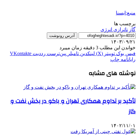
منبع:ایسنا
برچسب ها
گاز
ناترازی انرژی
آدرس رونوشت
۱۴۰۳/۰۹/۲۱
خواندن این مطلب 3 دقیقه زمان میبرد
فیس بوک
توییتر (X)
لینکدین
‫تامبلر
‫پین‌ترست
‫رددیت
‫VKontakte
رایانامه
چاپ
نوشته های مشابه
تأکید بر تداوم همکاری تهران و باکو در بخش نفت و
گاز
۱۴۰۲/۱۱/۰۱