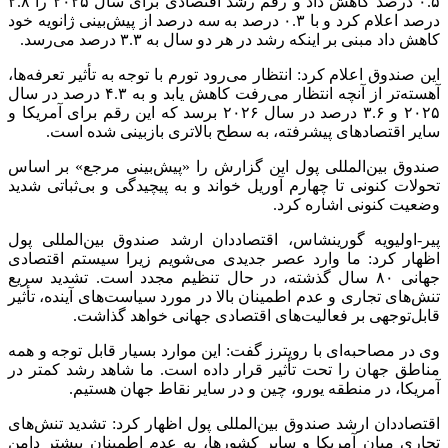
۰.۵ درصد کاهش داد و رقم رشد اقتصادی برای سال ۲۰۲۵ را ۲.۸
درصد اعلام کرد و با ۰.۳ درصد به سه درصد از پیش‌بینی ژانویه خود
کاهش داد مبنی بر اینکه رشد در هر دو سال به ۳.۳ درصد می‌رسد.
این صندوق اعلام کرد: انتظار می‌رود تورم با توجه به تأثیر تعرفه‌ها،
آهسته‌تر از آنچه انتظار می‌رفت کاهش یابد و به ۴.۳ درصد در سال
۲۰۲۵ و ۳.۶ درصد در سال ۲۰۲۶ برسد که این رقم برای آمریکا و
سایر اقتصادهای پیشرفته، به سطح بالاتری بازبینی شده است.
صندوق بین‌المللی پول این گزارش را «پیش‌بینی مرجع» بر اساس
تحولات کنونی تا چهارم آوریل خواند و به پیچیدگی و بی‌ثباتی شدید
وضعیت کنونی اشاره کرد.
پیر-اولیویه
گورینشاس
، اقتصاددان ارشد صندوق بین‌المللی پول
اظهار کرد: ما وارد عصر جدیدی می‌شویم زیرا سیستم اقتصادی
جهانی ۸۰ سال گذشته، در حال تنظیم مجدد است. تشدید سریع
تنش‌های تجاری و عدم اطمینان بالا در مورد سیاست‌های آینده، تأثیر
قابل‌توجهی بر فعالیت‌های اقتصادی جهانی خواهد گذاشت.
وی در مصاحبه‌ای با رویترز گفت: این موارد بسیار قابل توجه و همه
مناطق جهان را تحت تأثیر قرار داده است. ما شاهد رشد کمتر در
آمریکا، در منطقه یورو، چین و در سایر نقاط جهان هستیم.
اقتصاددان ارشد صندوق بین‌المللی پول اظهار کرد: تشدید تنش‌های
تجاری میان آمریکا و سایر کشورها، به عدم اطمینان بیشتر دامن