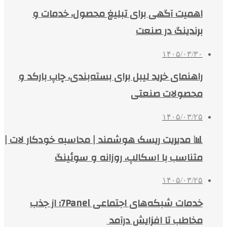
اهمیت آگهی برای تبلیغ محصول، خدمات و
برندینگ در صنعت
۱۴۰۵/۰۳/۳۰
راهنمای خرید لیبل برای بسته‌بندی، چاپ بارکد و
محصولات صنعتی
۱۴۰۵/۰۳/۲۵
📊 مدیریت ریسک هوشمند | محاسبه خودکار لات |
متناسب با اسکالپ، روزانه و سوئینگ
۱۴۰۵/۰۳/۲۵
خدمات شبکه‌های اجتماعی 7Panel؛ از جذب
مخاطب تا افزایش درآمد