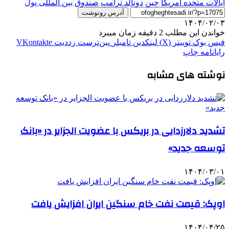
ایالات متحده امریکا
چین
دونالد ترامپ
صندوق بین المللی پول
آدرس رونوشت
۱۴۰۴/۰۲/۰۳
خواندن این مطلب 2 دقیقه زمان میبرد
فیس بوک
توییتر (X)
لینکدین
‫تامبلر
‫پین‌ترست
‫رددیت
‫VKontakte
رایانامه
چاپ
نوشته های مشابه
تشدید دلارزدایی در بریکس با عضویت الجزایر در «بانک
توسعه جدید»
۱۴۰۴/۰۳/۰۱
اوپک: قیمت نفت خام سنگین ایران افزایش یافت
۱۴۰۴/۰۴/۲۵