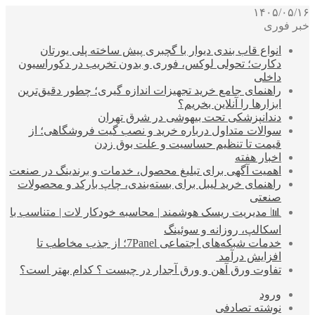
۱۴۰۵/۰۵/۱۶
خبر فوری
انواع قاب بندی دیوار با گچبری پیش ساخته پلی یورتان
دکارت؛ تحولی لوکس، فوری و بدون تخریب در دکوراسیون
داخلی
راهنمای جامع خرید تجهیزات اندازه گیری؛ چطور دقیق‌ترین
ابزارها را آنلاین بخریم؟
دندانپزشکی تحت بیهوشی در شرق تهران
سوالات متداول درباره خرید و نصب گیت فروشگاهی؛ از
قیمت تا تنظیم حساسیت و علت بوق زدن
اخبار هفته
اهمیت آگهی برای تبلیغ محصول، خدمات و برندینگ در صنعت
راهنمای خرید لیبل برای بسته‌بندی، چاپ بارکد و محصولات
صنعتی
📊 مدیریت ریسک هوشمند | محاسبه خودکار لات | متناسب با
اسکالپ، روزانه و سوئینگ
خدمات شبکه‌های اجتماعی 7Panel؛ از جذب مخاطب تا
افزایش درآمد
تفاوت ورق آهن و ورق آجدار در چیست ؟ کدام بهتر است؟
ورود
نوشته تصادفی