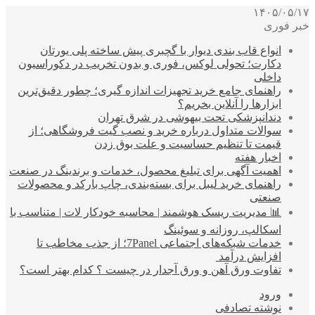
۱۴۰۵/۰۵/۱۷
خبر فوری
انواع قاب بندی دیوار با گچبری پیش ساخته پلی یورتان
دکارت؛ تحولی لوکس، فوری و بدون تخریب در دکوراسیون
داخلی
راهنمای جامع خرید تجهیزات اندازه گیری؛ چطور دقیق‌ترین
ابزارها را آنلاین بخریم؟
دندانپزشکی تحت بیهوشی در شرق تهران
سوالات متداول درباره خرید و نصب گیت فروشگاهی؛ از
قیمت تا تنظیم حساسیت و علت بوق زدن
اخبار هفته
اهمیت آگهی برای تبلیغ محصول، خدمات و برندینگ در صنعت
راهنمای خرید لیبل برای بسته‌بندی، چاپ بارکد و محصولات
صنعتی
📊 مدیریت ریسک هوشمند | محاسبه خودکار لات | متناسب با
اسکالپ، روزانه و سوئینگ
خدمات شبکه‌های اجتماعی 7Panel؛ از جذب مخاطب تا
افزایش درآمد
تفاوت ورق آهن و ورق آجدار در چیست ؟ کدام بهتر است؟
ورود
نوشته تصادفی