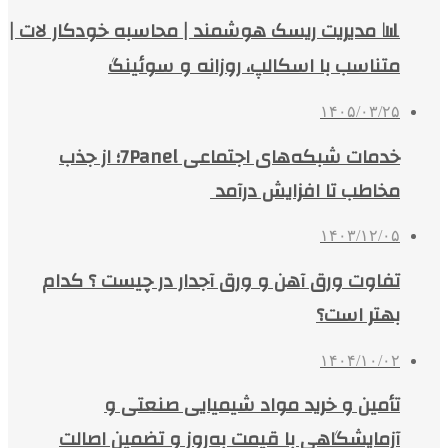
📊 مدیریت ریسک هوشمند | محاسبه خودکار لات |
متناسب با اسکالپ، روزانه و سوئینگ
۱۴۰۵/۰۳/۲۵
خدمات شبکه‌های اجتماعی 7Panel؛ از جذب
مخاطب تا افزایش درآمد
۱۴۰۳/۱۲/۰۵
تفاوت ورق آهن و ورق آجدار در چیست ؟ کدام
بهتر است؟
۱۴۰۴/۱۰/۰۲
تأمین و خرید مواد شیمیایی صنعتی و
آزمایشگاهی با قیمت به‌روز و تضمین اصالت