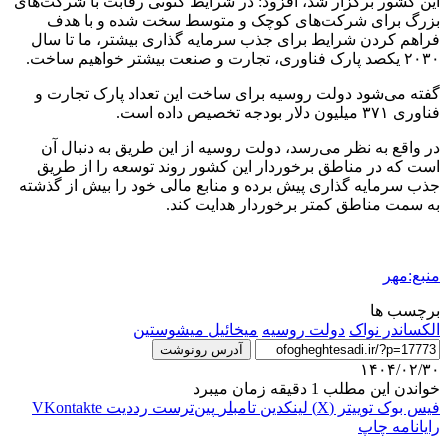
این کشور برگزار شد، افزود: در شرایط کنونی رقابت با شرکت‌های
بزرگ برای شرکت‌های کوچک و متوسط سخت شده و با هدف
فراهم کردن شرایط برای جذب سرمایه گذاری بیشتر، ما تا سال
۲۰۳۰ یکصد پارک فناوری، تجارت و صنعت بیشتر خواهیم ساخت.
گفته می‌شود دولت روسیه برای ساخت این تعداد پارک تجارت و
فناوری ۳۷۱ میلیون دلار بودجه تخصیص داده است.
در واقع به نظر می‌رسد، دولت روسیه از این طریق به دنبال آن
است که در مناطق برخوردار این کشور روند توسعه را از طریق
جذب سرمایه گذاری پیش برده و منابع مالی خود را بیش از گذشته
به سمت مناطق کمتر برخوردار هدایت کند.
منبع:مهر
برچسب ها
الکساندر نواک
دولت روسیه
میخائیل میشوستین
آدرس رونوشت
۱۴۰۴/۰۲/۳۰
خواندن این مطلب 1 دقیقه زمان میبرد
فیس بوک
توییتر (X)
لینکدین
‫تامبلر
‫پین‌ترست
‫رددیت
‫VKontakte
رایانامه
چاپ