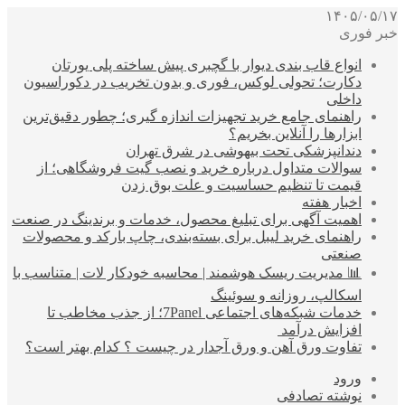
۱۴۰۵/۰۵/۱۷
خبر فوری
انواع قاب بندی دیوار با گچبری پیش ساخته پلی یورتان
دکارت؛ تحولی لوکس، فوری و بدون تخریب در دکوراسیون
داخلی
راهنمای جامع خرید تجهیزات اندازه گیری؛ چطور دقیق‌ترین
ابزارها را آنلاین بخریم؟
دندانپزشکی تحت بیهوشی در شرق تهران
سوالات متداول درباره خرید و نصب گیت فروشگاهی؛ از
قیمت تا تنظیم حساسیت و علت بوق زدن
اخبار هفته
اهمیت آگهی برای تبلیغ محصول، خدمات و برندینگ در صنعت
راهنمای خرید لیبل برای بسته‌بندی، چاپ بارکد و محصولات
صنعتی
📊 مدیریت ریسک هوشمند | محاسبه خودکار لات | متناسب با
اسکالپ، روزانه و سوئینگ
خدمات شبکه‌های اجتماعی 7Panel؛ از جذب مخاطب تا
افزایش درآمد
تفاوت ورق آهن و ورق آجدار در چیست ؟ کدام بهتر است؟
ورود
نوشته تصادفی