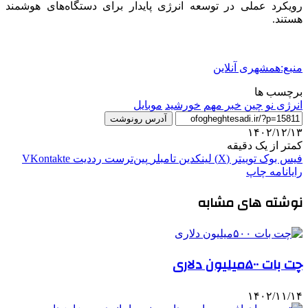
رویکرد عملی در توسعه انرژی پایدار برای دستگاه‌های هوشمند
هستند.
منبع:همشهری آنلاین
برچسب ها
انرژی نو
چین
خبر مهم
خورشید
موبایل
آدرس رونوشت
۱۴۰۲/۱۲/۱۳
کمتر از یک دقیقه
فیس بوک
توییتر (X)
لینکدین
‫تامبلر
‫پین‌ترست
‫رددیت
‫VKontakte
رایانامه
چاپ
نوشته های مشابه
چت بات ۵۰۰میلیون دلاری
۱۴۰۲/۱۱/۱۴