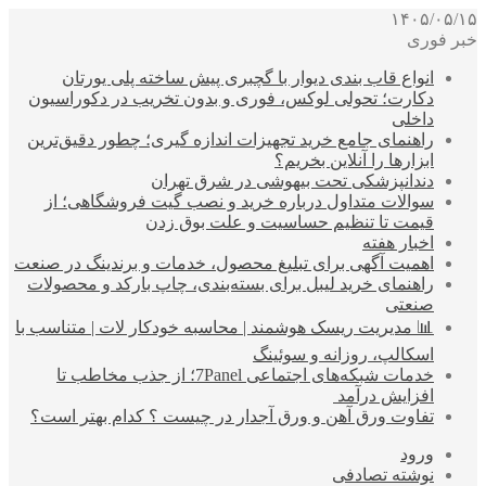
۱۴۰۵/۰۵/۱۵
خبر فوری
انواع قاب بندی دیوار با گچبری پیش ساخته پلی یورتان
دکارت؛ تحولی لوکس، فوری و بدون تخریب در دکوراسیون
داخلی
راهنمای جامع خرید تجهیزات اندازه گیری؛ چطور دقیق‌ترین
ابزارها را آنلاین بخریم؟
دندانپزشکی تحت بیهوشی در شرق تهران
سوالات متداول درباره خرید و نصب گیت فروشگاهی؛ از
قیمت تا تنظیم حساسیت و علت بوق زدن
اخبار هفته
اهمیت آگهی برای تبلیغ محصول، خدمات و برندینگ در صنعت
راهنمای خرید لیبل برای بسته‌بندی، چاپ بارکد و محصولات
صنعتی
📊 مدیریت ریسک هوشمند | محاسبه خودکار لات | متناسب با
اسکالپ، روزانه و سوئینگ
خدمات شبکه‌های اجتماعی 7Panel؛ از جذب مخاطب تا
افزایش درآمد
تفاوت ورق آهن و ورق آجدار در چیست ؟ کدام بهتر است؟
ورود
نوشته تصادفی