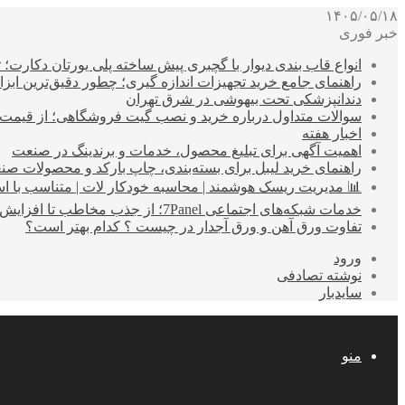
۱۴۰۵/۰۵/۱۸
خبر فوری
انواع قاب بندی دیوار با گچبری پیش ساخته پلی یورتان دکارت
راهنمای جامع خرید تجهیزات اندازه گیری؛ چطور دقیق‌ترین ابزاره
دندانپزشکی تحت بیهوشی در شرق تهران
سوالات متداول درباره خرید و نصب گیت فروشگاهی؛ از قیمت
اخبار هفته
اهمیت آگهی برای تبلیغ محصول، خدمات و برندینگ در صنعت
راهنمای خرید لیبل برای بسته‌بندی، چاپ بارکد و محصولات صن
📊 مدیریت ریسک هوشمند | محاسبه خودکار لات | متناسب با اس
خدمات شبکه‌های اجتماعی 7Panel؛ از جذب مخاطب تا افزایش درآمد
تفاوت ورق آهن و ورق آجدار در چیست ؟ کدام بهتر است؟
ورود
نوشته تصادفی
سایدبار
منو