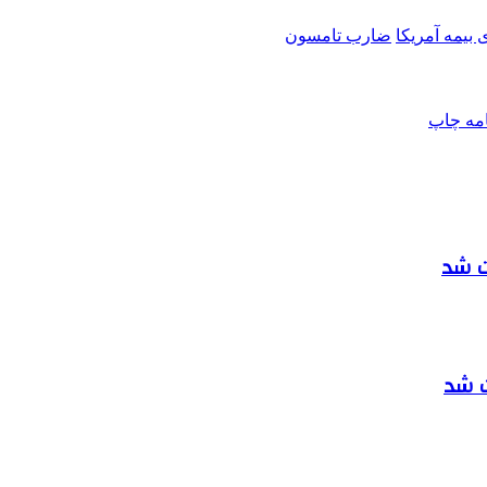
بیمه آمریکا
ضارب تامسون
امه
چاپ