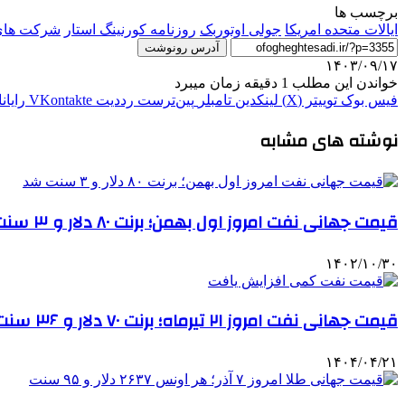
برچسب ها
ایالات متحده امریکا
جولی اوتوربک
روزنامه کورنینگ استار
شرکت های 
آدرس رونوشت
۱۴۰۳/۰۹/۱۷
خواندن این مطلب 1 دقیقه زمان میبرد
فیس بوک
توییتر (X)
لینکدین
‫تامبلر
‫پین‌ترست
‫رددیت
‫VKontakte
رایان
نوشته های مشابه
قیمت جهانی نفت امروز اول بهمن؛ برنت ۸۰ دلار و ۳ سنت شد
۱۴۰۲/۱۰/۳۰
قیمت جهانی نفت امروز ۲۱ تیرماه؛ برنت ۷۰ دلار و ۳۶ سنت شد
۱۴۰۴/۰۴/۲۱