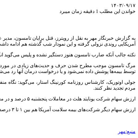
۱۴۰۳/۰۹/۱۷
خواندن این مطلب 1 دقیقه زمان میبرد
به گزارش خبرنگار مهر به نقل از رویترز، قتل برایان تامسون، مدیر 
آمریکایی روندی نزولی گرفته و این نمودار شب گذشته هم ادامه داش
نکته جالب آنکه ضارب تامسون هنوز دستگیر نشده و پلیس می‌گوید ا
مرگ تامسون موجب مطرح شدن حرف و حدیث‌های زیادی در مورد ساخت
توسط بیمه‌ها پوشش داده نمی‌شود و یا درخواست درمان آنها رد می‌ش
جولی
اوتوربک
، کارشناس روزنامه
کورنینگ
استار، می‌گوید: نگاه من
مردم تجدید نظر کنند.
ارزش سهام شرکت یونایتد
هلث
در معاملات پنجشنبه ۵ درصد و در معاملات شب گذشته ۴.۸ درصد ریخته است.
ارزش سهام دیگر شرکت‌های بیمه سلامت آمریکا هم بین ۱ تا ۳ درصد در معاملات شب گذشته منفی شده است.
منبع:مهر