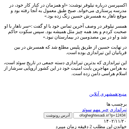
اکسپرسن درباره نیلوفر نوشت: «او همزمان در کنار کار خود، در
مدرسه پرستاری می‌خواند. صبح طبق معمول به آنجا رفته بود و
موقع ناهار به همسرش حسین زنگ زده بود.»
همسر نیلوفر در وصف آخرین تماس خود با او گفت :«سر ناهار با او
صحبت کردم و بعد همه چیز مثل همیشه بود. سپس سکوت حاکم
شد و او در بین مصدومین در بیمارستان نبود.»
در نهایت حسین از طریق پلیس مطلع شد که همسرش در بین
قربانیان این تیراندازی بوده است.
این تیراندازی که بدترین تیراندازی دسته جمعی در تاریخ سوئد است،
به هراس مهاجرین بابت امنیت خود در این کشور اروپایی سرشار از
اسلام هراسی دامن زده است.
منبع:همشهری آنلاین
برچسب ها
تیراندازی
خبر مهم
سوئد
آدرس رونوشت
۱۴۰۲/۱۱/۲۰
خواندن این مطلب 2 دقیقه زمان میبرد