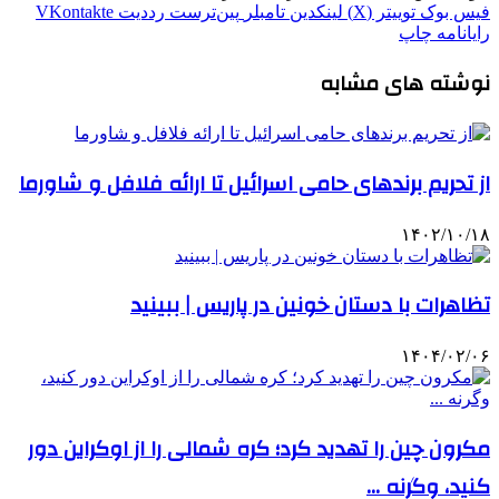
فیس بوک
توییتر (X)
لینکدین
‫تامبلر
‫پین‌ترست
‫رددیت
‫VKontakte
رایانامه
چاپ
نوشته های مشابه
از تحریم برندهای حامی اسرائیل تا ارائه فلافل و شاورما
۱۴۰۲/۱۰/۱۸
تظاهرات با دستان خونین در پاریس | ببینید
۱۴۰۴/۰۲/۰۶
مکرون چین را تهدید کرد؛ کره شمالی را از اوکراین دور
کنید، وگرنه …