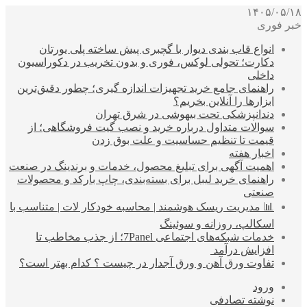
۱۴۰۵/۰۵/۱۸
خبر فوری
انواع قاب بندی دیوار با گچبری پیش ساخته پلی یورتان
دکارت؛ تحولی لوکس، فوری و بدون تخریب در دکوراسیون
داخلی
راهنمای جامع خرید تجهیزات اندازه گیری؛ چطور دقیق‌ترین
ابزارها را آنلاین بخریم؟
دندانپزشکی تحت بیهوشی در شرق تهران
سوالات متداول درباره خرید و نصب گیت فروشگاهی؛ از
قیمت تا تنظیم حساسیت و علت بوق زدن
اخبار هفته
اهمیت آگهی برای تبلیغ محصول، خدمات و برندینگ در صنعت
راهنمای خرید لیبل برای بسته‌بندی، چاپ بارکد و محصولات
صنعتی
📊 مدیریت ریسک هوشمند | محاسبه خودکار لات | متناسب با
اسکالپ، روزانه و سوئینگ
خدمات شبکه‌های اجتماعی 7Panel؛ از جذب مخاطب تا
افزایش درآمد
تفاوت ورق آهن و ورق آجدار در چیست ؟ کدام بهتر است؟
ورود
نوشته تصادفی