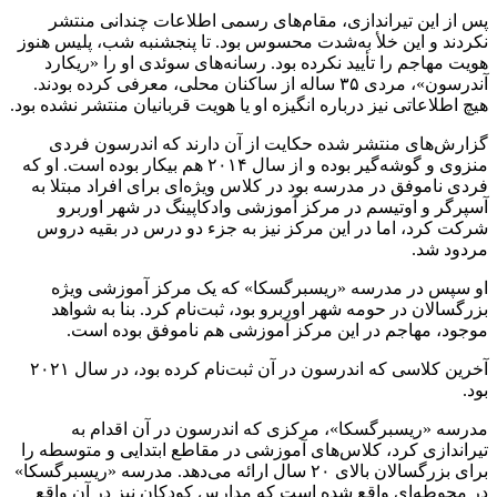
پس از این تیراندازی، مقام‌های رسمی اطلاعات چندانی منتشر
نکردند و این خلأ به‌شدت محسوس بود. تا پنجشنبه‌ شب، پلیس هنوز
هویت مهاجم را تأیید نکرده بود. رسانه‌های سوئدی او را «ریکارد
آندرسون»، مردی ۳۵ ساله از ساکنان محلی، معرفی کرده بودند.
هیچ اطلاعاتی نیز درباره انگیزه او یا هویت قربانیان منتشر نشده بود.
گزارش‌های منتشر شده حکایت از آن دارند که اندرسون فردی
منزوی و گوشه‌گیر بوده و از سال ۲۰۱۴ هم بیکار بوده است. او که
فردی ناموفق در مدرسه بود در کلاس ویژه‌ای برای افراد مبتلا به
آسپرگر و اوتیسم در مرکز آموزشی وادکاپینگ در شهر اوربرو
شرکت کرد، اما در این مرکز نیز به جزء دو درس در بقیه دروس
مردود شد.
او سپس در مدرسه «ریسبرگسکا» که یک مرکز آموزشی ویژه
بزرگسالان در حومه شهر اوربرو بود، ثبت‌نام کرد. بنا به شواهد
موجود، مهاجم در این مرکز آموزشی هم ناموفق بوده است.
آخرین کلاسی که اندرسون در آن ثبت‌نام کرده بود، در سال ۲۰۲۱
بود.
مدرسه «ریسبرگسکا»، مرکزی که اندرسون در آن اقدام به
تیراندازی کرد، کلاس‌های آموزشی در مقاطع ابتدایی و متوسطه را
برای بزرگسالان بالای ۲۰ سال ارائه می‌دهد. مدرسه «ریسبرگسکا»
در محوطه‌ای واقع شده است که مدارس کودکان نیز در آن واقع