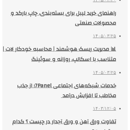
راهنمای خرید لیبل برای بسته‌بندی، چاپ بارکد و
محصولات صنعتی
۱۴۰۵/۰۳/۲۵
📊 مدیریت ریسک هوشمند | محاسبه خودکار لات |
متناسب با اسکالپ، روزانه و سوئینگ
۱۴۰۵/۰۳/۲۵
خدمات شبکه‌های اجتماعی 7Panel؛ از جذب
مخاطب تا افزایش درآمد
۱۴۰۳/۱۲/۰۵
تفاوت ورق آهن و ورق آجدار در چیست ؟ کدام