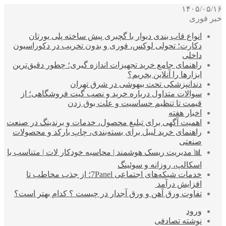
۱۴۰۵/۰۵/۱۶
خبر فوری
انواع قاب بندی دیوار با گچبری پیش ساخته پلی یورتان
دکارت؛ تحولی لوکس، فوری و بدون تخریب در دکوراسیون
داخلی
راهنمای جامع خرید تجهیزات اندازه گیری؛ چطور دقیق‌ترین
ابزارها را آنلاین بخریم؟
دندانپزشکی تحت بیهوشی در شرق تهران
سوالات متداول درباره خرید و نصب گیت فروشگاهی؛ از
قیمت تا تنظیم حساسیت و علت بوق زدن
اخبار هفته
اهمیت آگهی برای تبلیغ محصول، خدمات و برندینگ در صنعت
راهنمای خرید لیبل برای بسته‌بندی، چاپ بارکد و محصولات
صنعتی
📊 مدیریت ریسک هوشمند | محاسبه خودکار لات | متناسب با
اسکالپ، روزانه و سوئینگ
خدمات شبکه‌های اجتماعی 7Panel؛ از جذب مخاطب تا
افزایش درآمد
تفاوت ورق آهن و ورق آجدار در چیست ؟ کدام بهتر است؟
ورود
نوشته تصادفی