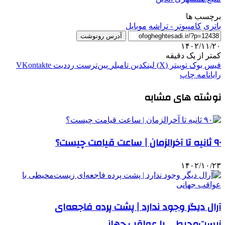
برچسب ها
باتری
کامپیوتر - تراشه
موبایل
آدرس رونوشت
۱۴۰۲/۱۱/۲۰
کمتر از یک دقیقه
فیس بوک
توییتر (X)
لینکدین
‫تامبلر
‫پین‌ترست
‫رددیت
‫VKontakte
رایانامه
چاپ
نوشته های مشابه
۹۰ ثانیه تا آخرالزمان | ساعت قیامت چیست؟
۱۴۰۲/۱۰/۲۳
آرال دیگر وجود ندارد | پشت پرده فاجعه‌ای
زیست‌محیطی با عواقب جهانی