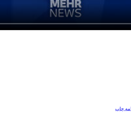
امه
چاپ