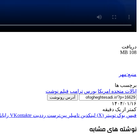
دریافت
108 MB
منبع:مهر
برچسب ها
ایالات متحده امریکا
بورس
ترامپ
فیلم‌ نوشت
آدرس رونوشت
۱۴۰۴/۰۱/۱۶
کمتر از یک دقیقه
فیس بوک
توییتر (X)
لینکدین
‫تامبلر
‫پین‌ترست
‫رددیت
‫VKontakte
رایان
نوشته های مشابه