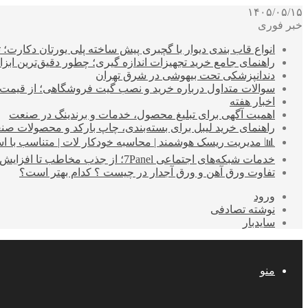
۱۴۰۵/۰۵/۱۵
خبر فوری
انواع قاب بندی دیوار با گچبری پیش ساخته پلی یورتان دکارت
راهنمای جامع خرید تجهیزات اندازه گیری؛ چطور دقیق‌ترین ابزاره
دندانپزشکی تحت بیهوشی در شرق تهران
سوالات متداول درباره خرید و نصب گیت فروشگاهی؛ از قیمت
اخبار هفته
اهمیت آگهی برای تبلیغ محصول، خدمات و برندینگ در صنعت
راهنمای خرید لیبل برای بسته‌بندی، چاپ بارکد و محصولات صن
📊 مدیریت ریسک هوشمند | محاسبه خودکار لات | متناسب با اس
خدمات شبکه‌های اجتماعی 7Panel؛ از جذب مخاطب تا افزایش درآمد
تفاوت ورق آهن و ورق آجدار در چیست ؟ کدام بهتر است؟
ورود
نوشته تصادفی
سایدبار
منو