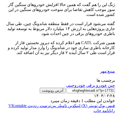
ژنگ این را هم گفت که همین حالا افزایش خودروهای سنگین گاز
سوز موجب کاهش تقاضا برای سوخت خودروهای سنگین در این
کشور شده است.
گفته می‌شود قرار است در فقط منطقه شاندونگ چین، طی سال
جاری پروژه‌هایی به ارزش ۱۴ میلیارد دلار مربوط به توسعه تولید
باطری خودروهای برقی در چین احداث شود.
همین شرکت CATL هم اعلام کرده که دیروز نخستین فاز از
کارخانه باطری سازی خود در شاندونگ را وارد مدار تولید کرده و
قرار است طی ۲ سال آینده ۲ فاز دیگر نیز به آن اضافه کند.
منبع:مهر
برچسب ها
چین
خودرو برقی
خودروچینی
آدرس رونوشت
۱۴۰۴/۰۲/۲۸
خواندن این مطلب 1 دقیقه زمان میبرد
فیس بوک
توییتر (X)
لینکدین
‫تامبلر
‫پین‌ترست
‫رددیت
‫VKontakte
رایانامه
چاپ