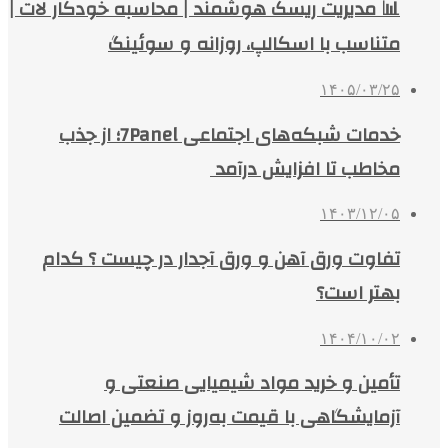
📊 مدیریت ریسک هوشمند | محاسبه خودکار لات |
متناسب با اسکالپ، روزانه و سوئینگ
۱۴۰۵/۰۳/۲۵
خدمات شبکه‌های اجتماعی 7Panel؛ از جذب
مخاطب تا افزایش درآمد
۱۴۰۳/۱۲/۰۵
تفاوت ورق آهن و ورق آجدار در چیست ؟ کدام
بهتر است؟
۱۴۰۴/۱۰/۰۲
تأمین و خرید مواد شیمیایی صنعتی و
آزمایشگاهی با قیمت به‌روز و تضمین اصالت