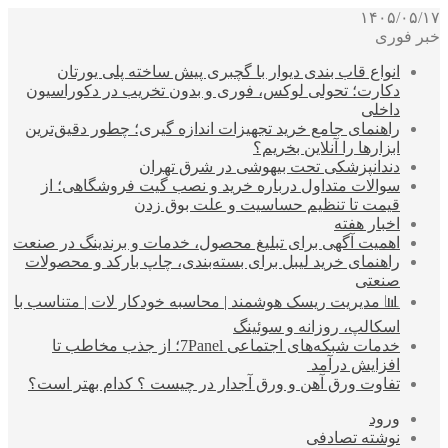
۱۴۰۵/۰۵/۱۷
خبر فوری
انواع قاب بندی دیوار با گچبری پیش ساخته پلی یورتان
دکارت؛ تحولی لوکس، فوری و بدون تخریب در دکوراسیون
داخلی
راهنمای جامع خرید تجهیزات اندازه گیری؛ چطور دقیق‌ترین
ابزارها را آنلاین بخریم؟
دندانپزشکی تحت بیهوشی در شرق تهران
سوالات متداول درباره خرید و نصب گیت فروشگاهی؛ از
قیمت تا تنظیم حساسیت و علت بوق زدن
اخبار هفته
اهمیت آگهی برای تبلیغ محصول، خدمات و برندینگ در صنعت
راهنمای خرید لیبل برای بسته‌بندی، چاپ بارکد و محصولات
صنعتی
📊 مدیریت ریسک هوشمند | محاسبه خودکار لات | متناسب با
اسکالپ، روزانه و سوئینگ
خدمات شبکه‌های اجتماعی 7Panel؛ از جذب مخاطب تا
افزایش درآمد
تفاوت ورق آهن و ورق آجدار در چیست ؟ کدام بهتر است؟
ورود
نوشته تصادفی