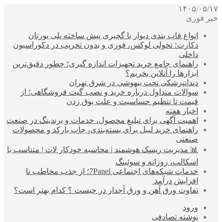
۱۴۰۵/۰۵/۱۷
خبر فوری
انواع قاب بندی دیوار با گچبری پیش ساخته پلی یورتان
دکارت؛ تحولی لوکس، فوری و بدون تخریب در دکوراسیون
داخلی
راهنمای جامع خرید تجهیزات اندازه گیری؛ چطور دقیق‌ترین
ابزارها را آنلاین بخریم؟
دندانپزشکی تحت بیهوشی در شرق تهران
سوالات متداول درباره خرید و نصب گیت فروشگاهی؛ از
قیمت تا تنظیم حساسیت و علت بوق زدن
اخبار هفته
اهمیت آگهی برای تبلیغ محصول، خدمات و برندینگ در صنعت
راهنمای خرید لیبل برای بسته‌بندی، چاپ بارکد و محصولات
صنعتی
📊 مدیریت ریسک هوشمند | محاسبه خودکار لات | متناسب با
اسکالپ، روزانه و سوئینگ
خدمات شبکه‌های اجتماعی 7Panel؛ از جذب مخاطب تا
افزایش درآمد
تفاوت ورق آهن و ورق آجدار در چیست ؟ کدام بهتر است؟
ورود
نوشته تصادفی