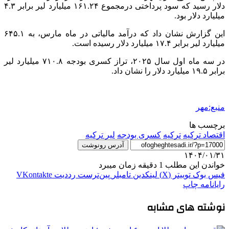
دلار رسید که سود پرداختی درمجموع ۱۶۱.۲۴ میلیارد لیر برابر ۴.۳
میلیارد دلار بود.
این گزارش نشان داد که درآمد مالیاتی در ماه مارس، به ۶۴۵.۱
میلیارد لیر برابر ۱۷.۴ میلیارد دلار رسیده است.
در سه ماه اول سال ۲۰۲۵، تراز کسری بودجه ۷۱۰.۸ میلیارد لیر
برابر ۱۹.۵ میلیارد دلار را نشان داد.
منبع:مهر
برچسب ها
اقتصاد ترکیه
ترکیه
کسری بودجه
لیر ترکیه
آدرس رونوشت
۱۴۰۴/۰۱/۳۱
خواندن این مطلب 1 دقیقه زمان میبرد
فیس بوک
توییتر (X)
لینکدین
‫تامبلر
‫پین‌ترست
‫رددیت
‫VKontakte
رایانامه
چاپ
نوشته های مشابه