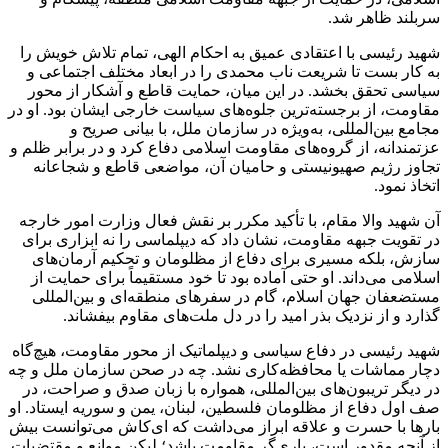
سربلند ظاهر شد.
شهید رئیسی با اعتقادی عمیق به احکام الهی، تمام تلاش خویش را
به کار بست تا شریعت ناب محمدی را در ابعاد مختلف اجتماعی و
سیاسی تحقق بخشد. در این میان، حمایت قاطع و آشکار از محور
مقاومت، از برجسته‌ترین جلوه‌های سیاست خارجی ایشان بود. او در
مجامع بین‌المللی، به‌ویژه در سازمان ملل، با بیانی صریح و
عزتمندانه، از گروه‌های مقاومت اسلامی دفاع کرد و در برابر ظلم و
تجاوز رژیم صهیونیستی و حامیان آن، مواضعی قاطع و شجاعانه
اتخاذ نمود.
آن شهید والا مقام، با تأکید مکرر بر نقش فعال وزارت امور خارجه
در تقویت جبهه مقاومت، نشان داد که دیپلماسی را نه ابزاری برای
سازش، بلکه مسیری برای دفاع از مظلومان و تحکیم آرمان‌های
اسلامی می‌داند. او حتی آماده بود تا خود مستقیماً برای حمایت از
مستضعفان جهان اسلام، گام در سفرهای منطقه‌ای و بین‌المللی
گذارد و از نزدیک بذر امید را در دل ملت‌های مقاوم بیفشاند.
شهید رئیسی در دفاع سیاسی و دیپلماتیک از محور مقاومت، هیچ‌گاه
دچار مماشات یا محافظه‌کاری نشد. چه در صحن سازمان ملل و چه
در دیگر تریبون‌های بین‌المللی، همواره با زبان صدق و صراحت، در
صف اول دفاع از مظلومان فلسطین، لبنان، یمن و سوریه ایستاد. او
بارها با حسرت و علاقه ابراز می‌داشت که ای‌کاش می‌توانست بیش
از آنچه مقدور است، یاری‌گر مقاومت باشد؛ لیکن موانع و مقتضیات