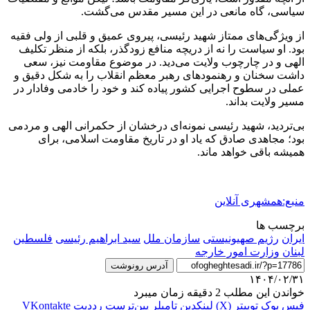
سیاسی، گاه مانعی در این مسیر مقدس می‌گشت.
از ویژگی‌های ممتاز شهید رئیسی، پیروی عمیق و قلبی از ولی فقیه
بود. او سیاست را نه از دریچه منافع زودگذر، بلکه از منظر تکلیف
الهی و در چارچوب ولایت می‌دید. در موضوع مقاومت نیز، سعی
داشت سخنان و رهنمودهای رهبر معظم انقلاب را به شکل دقیق و
عملی در سطوح اجرایی کشور پیاده کند و خود را خادمی وفادار در
مسیر ولایت بداند.
بی‌تردید، شهید رئیسی نمونه‌ای درخشان از حکمرانی الهی و مردمی
بود؛ مجاهدی صادق که یاد او در تاریخ مقاومت اسلامی، برای
همیشه باقی خواهد ماند.
منبع:همشهری آنلاین
برچسب ها
ایران
رژيم صهيونيستى
سازمان ملل
سید ابراهیم رئیسی
فلسطین
لبنان
وزارت امور خارجه
آدرس رونوشت
۱۴۰۴/۰۲/۳۱
خواندن این مطلب 2 دقیقه زمان میبرد
فیس بوک
توییتر (X)
لینکدین
‫تامبلر
‫پین‌ترست
‫رددیت
‫VKontakte