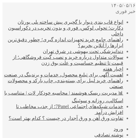
۱۴۰۵/۰۵/۱۶
خبر فوری
انواع قاب بندی دیوار با گچبری پیش ساخته پلی یورتان
دکارت؛ تحولی لوکس، فوری و بدون تخریب در دکوراسیون
داخلی
راهنمای جامع خرید تجهیزات اندازه گیری؛ چطور دقیق‌ترین
ابزارها را آنلاین بخریم؟
دندانپزشکی تحت بیهوشی در شرق تهران
سوالات متداول درباره خرید و نصب گیت فروشگاهی؛ از
قیمت تا تنظیم حساسیت و علت بوق زدن
اخبار هفته
اهمیت آگهی برای تبلیغ محصول، خدمات و برندینگ در صنعت
راهنمای خرید لیبل برای بسته‌بندی، چاپ بارکد و محصولات
صنعتی
📊 مدیریت ریسک هوشمند | محاسبه خودکار لات | متناسب با
اسکالپ، روزانه و سوئینگ
خدمات شبکه‌های اجتماعی 7Panel؛ از جذب مخاطب تا
افزایش درآمد
تفاوت ورق آهن و ورق آجدار در چیست ؟ کدام بهتر است؟
ورود
نوشته تصادفی