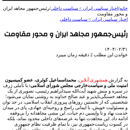
خانه
/
اخبار سیاسی ایران > سیاست داخلی
/
رئیس‌جمهور مجاهد ایران
و محور مقاومت
اخبار سیاسی ایران > سیاست داخلی
رئیس‌جمهور مجاهد ایران و محور مقاومت
۱۴۰۴/۰۲/۳۱
خواندن این مطلب 2 دقیقه زمان میبرد
به گزارش
همشهری آنلاین
،
محمداسماعیل کوثری، عضو کمیسیون
امنیت ملی و سیاست‌خارجی مجلس شورای اسلامی:
با تأملی ژرف
در سیره و منش شهید آیت‌الله سیدابراهیم رئیسی، تصویری از یک
مجاهد خستگی‌ناپذیر و عبد صالح خداوند به روشنی نمایان می‌شود؛
شخصیتی که از نخستین روزهای پیروزی انقلاب اسلامی، در حد توان
و مسئولیت خویش، با ایمانی راسخ و روحیه‌ای جهادی، پای در میدان
خدمت نهاد و تا واپسین دم حیات، این مشی مجاهدانه را بی‌وقفه
ادامه داد. این مجاهدت تنها به عرصه‌های داخلی محدود نماند، بلکه
در کسوت ریاست‌جمهوری نیز، با تمام ظرفیت نظام جمهوری
اسلامی، در حمایت از جبهه مقاومت اسلامی منطقه، پیشگام و