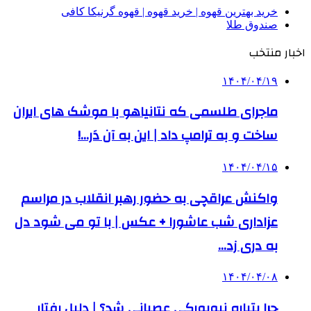
خرید بهترین قهوه | خرید قهوه | قهوه گرنیکا کافی
صندوق طلا
اخبار منتخب
۱۴۰۴/۰۴/۱۹
ماجرای طلسمی که نتانیاهو با موشک های ایران
ساخت و به ترامپ داد | این به آن دَر…!
۱۴۰۴/۰۴/۱۵
واکنش عراقچی به حضور رهبر انقلاب در مراسم
عزاداری شب عاشورا + عکس | با تو می شود دل
به دری زد…
۱۴۰۴/۰۴/۰۸
چرا پتیاره نیویورکی عصبانی شد؟ | دلیل رفتار