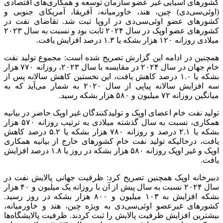
کشورهای آسیایی غیر عضو سازمان توسعه و همکاری‌های اقتصادی
(
اوئی‌سی‌دی
) چین، هند، خاورمیانه، آفریقا، آمریکای جنوبی و
کشورهای عضو
اوئی‌سی‌دی
در اروپا ثبت شد. تقاضای نفت در
کشورهای عضو اوپک در سال ۲۰۲۴ ثابت بود و نسبت به سال ۲۰۲۳
میلادی روزانه ۱۲۰ هزار بشکه یا ۱.۳ درصد افزایش یافت.
همچنین در ادامه این گزارش تصریح شده است: مجموع تولید نفت
خام جهان در سال ۲۰۲۴ در مقایسه با سال ۲۰۲۳، روزانه ۷۷۰ هزار
بشکه یا ۱.۰ درصد کاهش یافت، این نخستین کاهش سالانه پس از
سه افزایش سالانه پیاپی از سال ۲۰۲۰ به شمار می‌آید که به
میانگین روزانه ۷۲ میلیون و ۵۸۰ هزار بشکه رسید.
تولید نفت خام اعضای اوپک و تولیدکنندگان غیر اوپک حاضر در بیانیه
همکاری، نسبت به سال گذشته میلادی به ترتیب روزانه ۵۷۰ هزار
بشکه یا ۲.۱ درصد و روزانه ۷۸۰ هزار بشکه یا ۵.۲ درصد کاهش
یافت، درحالیکه تولید نفت خام کشورهای خارج از بیانیه همکاری
اوپک و غیر اوپک روزانه ۵۸۰ هزار بشکه در روز یا ۱.۸ درصد افزایش
یافت.
دبیرخانه اوپک همچنین تصریح کرد: ظرفیت جهانی پالایش نفت در
سال ۲۰۲۴ نسبت به سال پیش از آن با روزانه یک میلیون و ۴۰ هزار
بشکه افزایش به ۱۰۳ میلیون و ۸۰۰ هزار بشکه در روز رسید.
کشورهای غیرعضو
اوئی‌سی‌دی
به ویژه چین، هند و خاورمیانه،
بیشترین افزایش ظرفیت پالایش را ثبت کردند. ظرفیت پالایشگاه‌ها