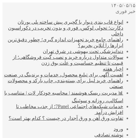
۱۴۰۵/۰۵/۱۵
خبر فوری
انواع قاب بندی دیوار با گچبری پیش ساخته پلی یورتان
دکارت؛ تحولی لوکس، فوری و بدون تخریب در دکوراسیون
داخلی
راهنمای جامع خرید تجهیزات اندازه گیری؛ چطور دقیق‌ترین
ابزارها را آنلاین بخریم؟
دندانپزشکی تحت بیهوشی در شرق تهران
سوالات متداول درباره خرید و نصب گیت فروشگاهی؛ از
قیمت تا تنظیم حساسیت و علت بوق زدن
اخبار هفته
اهمیت آگهی برای تبلیغ محصول، خدمات و برندینگ در صنعت
راهنمای خرید لیبل برای بسته‌بندی، چاپ بارکد و محصولات
صنعتی
📊 مدیریت ریسک هوشمند | محاسبه خودکار لات | متناسب با
اسکالپ، روزانه و سوئینگ
خدمات شبکه‌های اجتماعی 7Panel؛ از جذب مخاطب تا
افزایش درآمد
تفاوت ورق آهن و ورق آجدار در چیست ؟ کدام بهتر است؟
ورود
نوشته تصادفی