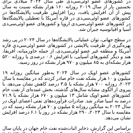
در کشورهای عضو
اوئی‌سی‌دی
طی سال ۲۰۲۴ میلادی برای
نخستین بار از سال ۲۰۱۹ روزانه ۱۶۰ هزار بشکه نسبت به سال
پیش از آن افزایش یافت، زیرا افزایش ظرفیت پالایشگاه‌ها در
کشورهای عضو
اوئی‌سی‌دی
در قاره آمریکا با تعطیلی پالایشگاه‌ها
در کشورهای عضو
اوئی‌سی‌دی
اروپا و کشورهای عضو
اوئی‌سی‌دی
آسیا و اقیانوسیه جبران شد.
در سطح جهانی، توان عملیاتی پالایشگاه‌ها در سال ۲۰۲۴ در پی رشد
بهره‌گیری از ظرفیت پالایشی در کشورهای عضو
اوئی‌سی‌دی
قاره
آمریکا و منطقه غیر عضو
اوئی‌سی‌دی
، از جمله خاورمیانه، آفریقا،
هند و دیگر کشورهای آسیایی، با افزایش ۰.۶ درصدی یا روزانه ۵۲۰
هزار بشکه‌ای به ۸۵ میلیون و ۹۷۰ هزار بشکه در روز رسید.
کشورهای عضو اوپک در سال ۲۰۲۴ به‌طور میانگین روزانه ۱۹
میلیون و ۱۰ هزار بشکه نفت خام صادر کردند که در مقایسه با سال
۲۰۲۳، روزانه ۷۰۰ هزار بشکه یا ۳.۵ درصد کاهش نشان می‌دهد. با
پیروی از الگوی مشابه سال‌های گذشته، بخش عمده‌ای از نفت خام
کشورهای عضو اوپک شامل ۱۳ میلیون و ۶۷۰ هزار بشکه یا ۷۱.۹
درصد به آسیا صادر شد. صادرات فرآورده‌های نفتی اعضای اوپک در
سال ۲۰۲۴ به میانگین روزانه ۵ میلیون و ۷۰ هزار بشکه رسید که در
مقایسه با سال ۲۰۲۳، ۲۹۰ هزار بشکه در روز یا ۶.۱ درصد افزایش
نشان می‌دهد.
براساس
این گزارش، ذخایر اثبات‌شده نفت خام جهان در پایان سال