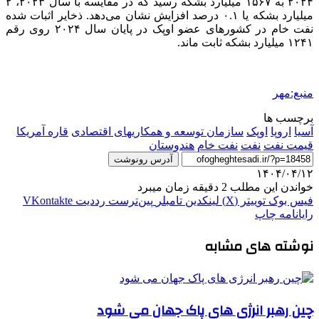
۲۰۲۴ به ۱۵۶۷ میلیارد بشکه رسید که در مقایسه با سال ۲۰۲۳، ۲
میلیارد بشکه یا ۰.۱ درصد افزایش نشان می‌دهد. ذخایر اثبات شده
نفت خام در کشورهای عضو اوپک در پایان سال ۲۰۲۴ روی رقم
۱۲۴۱ میلیارد بشکه ثابت ماند.
منبع:مهر
برچسب ها
آسیا
اروپا
اوپک
سازمان توسعه و همکاریهای اقتصادی
قاره آمریکا
قیمت نفت
نفت
نفت خام
هندوستان
آدرس رونوشت
۱۴۰۴/۰۴/۱۲
خواندن این مطلب 2 دقیقه زمان میبرد
فیس بوک
توییتر (X)
لینکدین
‫تامبلر
‫پین‌ترست
‫رددیت
‫VKontakte
رایانامه
چاپ
نوشته های مشابه
چین رهبر انرژی های پاک جهان می شود