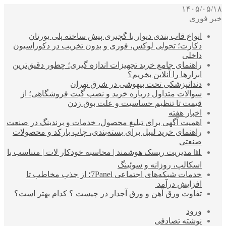
۱۴۰۵/۰۵/۱۸
خبر فوری
انواع قاب بندی دیوار با گچبری پیش ساخته پلی یورتان
دکارت؛ تحولی لوکس، فوری و بدون تخریب در دکوراسیون
داخلی
راهنمای جامع خرید تجهیزات اندازه گیری؛ چطور دقیق‌ترین
ابزارها را آنلاین بخریم؟
دندانپزشکی تحت بیهوشی در شرق تهران
سوالات متداول درباره خرید و نصب گیت فروشگاهی؛ از
قیمت تا تنظیم حساسیت و علت بوق زدن
اخبار هفته
اهمیت آگهی برای تبلیغ محصول، خدمات و برندینگ در صنعت
راهنمای خرید لیبل برای بسته‌بندی، چاپ بارکد و محصولات
صنعتی
📊 مدیریت ریسک هوشمند | محاسبه خودکار لات | متناسب با
اسکالپ، روزانه و سوئینگ
خدمات شبکه‌های اجتماعی 7Panel؛ از جذب مخاطب تا
افزایش درآمد
تفاوت ورق آهن و ورق آجدار در چیست ؟ کدام بهتر است؟
ورود
نوشته تصادفی