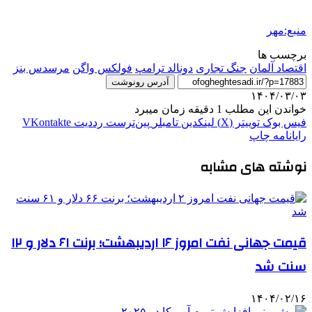
منبع:مهر
برچسب ها
اقتصاد آلمان
جنگ تجاری
دونالد ترامپ
فولکس واگن
مرسدس بنز
آدرس رونوشت
۱۴۰۴/۰۳/۰۳
خواندن این مطلب 1 دقیقه زمان میبرد
فیس بوک
توییتر (X)
لینکدین
‫تامبلر
‫پین‌ترست
‫رددیت
‫VKontakte
رایانامه
چاپ
نوشته های مشابه
قیمت جهانی نفت امروز ۱۶ اردیبهشت؛ برنت ۶۱ دلار و ۱۲
سنت شد
۱۴۰۴/۰۲/۱۶