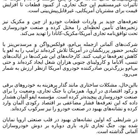
تأثیرات غیرمستقیم این جنگ تجاری، از کمبود قطعات تا افزایش
قیمت برای مشتریان آمریکایی، غیرقابل‌پیش‌بینی است.
تعرفه‌های جدید بر واردات قطعات خودرو از چین و مکزیک نیز
زنجیره‌های تأمین لحظه‌ای را مختل کرده و صنعت خودروسازی
تحت توافق‌نامه تجاری آمریکا-مکزیک-کانادا را تهدید می‌کند.
شرکت‌های آلمانی ازجمله
بی‌ام‌و
، فولکس‌واگن و مرسدس‌بنز با
تکیه‌بر حضور پررنگشان در آمریکا تلاش کرده‌اند ترامپ را به لغو یا
کاهش تعرفه‌ها ترغیب کنند. کارخانه‌های این شرکت‌ها در ایالت‌های
تنسی
، آلاباما و کارولینای جنوبی هزاران شغل ایجاد کرده‌اند و حتی
بی‌ام‌و
بزرگ‌ترین صادرکننده خودروی آمریکا ازنظر ارزش به شمار
می‌رود.
بااین‌حال، مشکلات ساختاری مانند گذار پرهزینه به خودروهای برقی
و رکود اقتصادی در اروپا، هم‌زمان با جنگ تجاری، وضعیت را برای
صنعت خودروسازی پیچیده‌تر کرده است. مؤسسه
ایفو
آلمان هشدار
داده که این تعرفه‌ها فشار مضاعفی بر اقتصاد رکودی آلمان وارد
کرده و نشانه‌های بهبود در صنعت خودرو را نیز سرکوب کرده‌اند.
در شرایطی که اولین نشانه‌های بهبود در قلب صنعتی اروپا نمایان
شده بود، جنگ تجاری تازه، باری دوباره بر دوش خودروسازان
آلمانی گذاشته است.