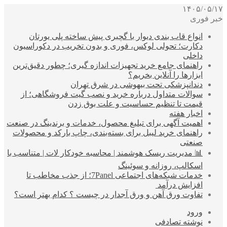
۱۴۰۵/۰۵/۱۷
خبر فوری
انواع قاب بندی دیوار با گچبری پیش ساخته پلی یورتان
دکارت؛ تحولی لوکس، فوری و بدون تخریب در دکوراسیون
داخلی
راهنمای جامع خرید تجهیزات اندازه گیری؛ چطور دقیق‌ترین
ابزارها را آنلاین بخریم؟
دندانپزشکی تحت بیهوشی در شرق تهران
سوالات متداول درباره خرید و نصب گیت فروشگاهی؛ از
قیمت تا تنظیم حساسیت و علت بوق زدن
اخبار هفته
اهمیت آگهی برای تبلیغ محصول، خدمات و برندینگ در صنعت
راهنمای خرید لیبل برای بسته‌بندی، چاپ بارکد و محصولات
صنعتی
📊 مدیریت ریسک هوشمند | محاسبه خودکار لات | متناسب با
اسکالپ، روزانه و سوئینگ
خدمات شبکه‌های اجتماعی 7Panel؛ از جذب مخاطب تا
افزایش درآمد
تفاوت ورق آهن و ورق آجدار در چیست ؟ کدام بهتر است؟
ورود
نوشته تصادفی