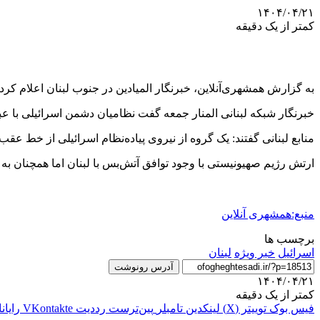
۱۴۰۴/۰۴/۲۱
کمتر از یک دقیقه
به گزارش همشهری‌آنلاین، خبرنگار المیادین در جنوب لبنان اعلام کرد
خبرنگار شبکه لبنانی المنار جمعه گفت نظامیان دشمن اسرائیلی با عبور از مرزهای لبنا
منابع لبنانی گفتند: یک گروه از نیروی پیاده‌نظام اسرائیلی از خط ع
ارتش رژیم صهیونیستی با وجود توافق آتش‌بس با لبنان اما همچنان به 
منبع:همشهری آنلاین
برچسب ها
اسرائیل
خبر ویژه
لبنان
آدرس رونوشت
۱۴۰۴/۰۴/۲۱
کمتر از یک دقیقه
فیس بوک
توییتر (X)
لینکدین
‫تامبلر
‫پین‌ترست
‫رددیت
‫VKontakte
رایان