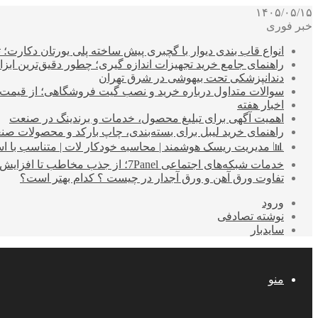
۱۴۰۵/۰۵/۱۵
خبر فوری
انواع قاب بندی دیوار با گچبری پیش ساخته پلی یورتان دکارت
راهنمای جامع خرید تجهیزات اندازه گیری؛ چطور دقیق‌ترین ابزاره
دندانپزشکی تحت بیهوشی در شرق تهران
سوالات متداول درباره خرید و نصب گیت فروشگاهی؛ از قیمت
اخبار هفته
اهمیت آگهی برای تبلیغ محصول، خدمات و برندینگ در صنعت
راهنمای خرید لیبل برای بسته‌بندی، چاپ بارکد و محصولات صن
📊 مدیریت ریسک هوشمند | محاسبه خودکار لات | متناسب با اس
خدمات شبکه‌های اجتماعی 7Panel؛ از جذب مخاطب تا افزایش درآمد
تفاوت ورق آهن و ورق آجدار در چیست ؟ کدام بهتر است؟
ورود
نوشته تصادفی
سایدبار
منو