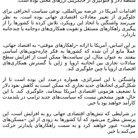
سلطه دلار و جلوگیری از جایگزینی ارزهای محلی بوده است.
اقدامات آمریکا در عرصه بین‌المللی، نوعی سیاست انحرافی برای
جلوگیری از تغییر معادلات اقتصادی جهانی بوده است. به نظر
می‌رسد واشنگتن با اتخاذ این رویکرد، تلاش کرده تا کشورها را از
پیگیری راهکارهای مستقل و تقویت همکاری‌های دوجانبه یا چندجانبه
بازدارد.
بر این اساس، آمریکا با ارائه «راهکارهای موقتی» به اقتصاد جهانی،
عملاً مانع از آن شده که کشورها به فکر چاره‌جویی‌های اساسی
بیفتند. به عنوان مثال، این سیاست‌ها ممکن است از افزایش سطح
مبادلات تجاری بین اتحادیه اروپا و ژاپن یا گسترش همکاری‌های
اقتصادی اروپا با چین جلوگیری کند.
واشنگتن با این استراتژی، همواره درصدد این بوده است تا از
شکل‌گیری اتحادهای جدید تجاری که ممکن است به کاهش نفوذ دلار
یا تضعیف هژمونی اقتصادی آمریکا بینجامد، جلوگیری کند. با این
حال، هنوز مشخص نیست که سیاست‌های جدید ترامپ در بلندمدت
کارآمد خواهند بود یا خیر.
در شرایطی که تنش‌های اقتصادی جهانی رو به افزایش است، این
پرسش مطرح می‌شود که آیا کشورها به زودی از این «مسکن‌های
موقت» عبور خواهند کرد و به سمت راهکارهای پایدارتر حرکت
می‌کنند یا خیر.