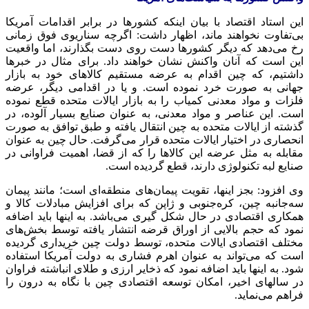
این استاد اقتصاد با بیان اینکه کشورها در برابر اقدامات آمریکا
بی‌تفاوت نخواهند ماند، اظهار داشت: اگرچه سناریوی فوق زمانی
رخ می‌دهد که دیگر کشورها دست روی دست بگذارند، اما واقعیت
این است که آنان واکنش نشان خواهند داد. برای مثال در خبرها
داشتیم، که چین اقدام به عرضه مستقیم کالاهای خود به بازار
جهانی به صورت خرد نموده است. و یا در اقدامی دیگر، عرضه
فلزات و مواد معدنی کمیاب را به بازار ایالات متحده قطع نموده
است. این عناصر و مواد معدنی، به عنوان صنایع بسیار آلوده، در
گذشته از ایالات متحده به چین انتقال یافته و طبق توافق به صورت
انحصاری در اختیار ایالات متحده قرار می‌گرفت. حال چین به عنوان
مقابله به مثل عرضه این کالاها را که از قضا، اهمیت فراوانی در
صنایع لبه تکنولوژی دارند، قطع گردیده است.
وی افزود: بجز اینها، تقویت پیمان‌های منطقه‌ای است؛ مانند پیمان
سه‌جانبه چین، کره‌جنوبی و ژاپن که برای افزایش مبادلات کالا و
همکاری اقتصادی در حال شکل گیری می‌باشد. به اینها باید اضافه
نمود که حجم بالایی از اوراق قرضه انتشار یافته توسط بخش‌های
مختلف اقتصادی ایالات متحده، توسط دولت چین خریداری گردیده
است که می‌تواند به عنوان اهرم فشاری به دولت آمریکا استفاده
شود. به اینها باید اضافه نمود که ذخایر ارزی و طلای انباشته فراوان
در سالهای اخیر، امکان توسعه اقتصادی چین با نگاه به درون را
فراهم می‌نماید.