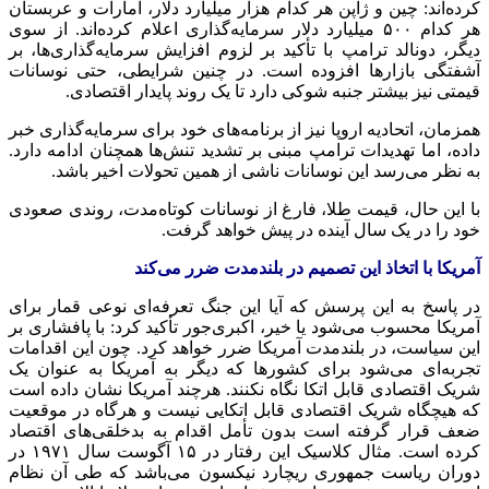
کرده‌اند: چین و ژاپن هر کدام هزار میلیارد دلار، امارات و عربستان
هر کدام ۵۰۰ میلیارد دلار سرمایه‌گذاری اعلام کرده‌اند. از سوی
دیگر، دونالد ترامپ با تأکید بر لزوم افزایش سرمایه‌گذاری‌ها، بر
آشفتگی بازارها افزوده است. در چنین شرایطی، حتی نوسانات
قیمتی نیز بیشتر جنبه شوکی دارد تا یک روند پایدار اقتصادی.
همزمان، اتحادیه اروپا نیز از برنامه‌های خود برای سرمایه‌گذاری خبر
داده، اما تهدیدات ترامپ مبنی بر تشدید تنش‌ها همچنان ادامه دارد.
به نظر می‌رسد این نوسانات ناشی از همین تحولات اخیر باشد.
با این حال، قیمت طلا، فارغ از نوسانات کوتاه‌مدت، روندی صعودی
خود را در یک سال آینده در پیش خواهد گرفت.
آمریکا با اتخاذ این تصمیم در بلندمدت ضرر می‌کند
در پاسخ به این پرسش که آیا این جنگ تعرفه‌ای نوعی قمار برای
آمریکا محسوب می‌شود یا خیر، اکبری‌جور تأکید کرد: با پافشاری بر
این سیاست، در بلندمدت آمریکا ضرر خواهد کرد. چون این اقدامات
تجربه‌ای می‌شود برای کشورها که دیگر به آمریکا به عنوان یک
شریک اقتصادی قابل اتکا نگاه نکنند. هرچند آمریکا نشان داده است
که هیچگاه شریک اقتصادی قابل اتکایی نیست و هرگاه در موقعیت
ضعف قرار گرفته است بدون تأمل اقدام به بدخلقی‌های اقتصاد
کرده است. مثال کلاسیک این رفتار در ۱۵ آگوست سال ۱۹۷۱ در
دوران ریاست جمهوری ریچارد نیکسون می‌باشد که طی آن نظام