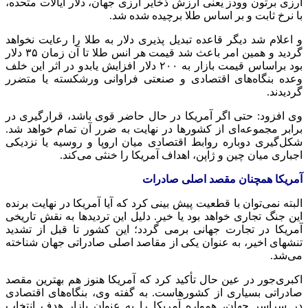
ارزی برتون وودز یعنی ارزش ذخایر ارزی جهان، دلار ایالات متحده،
با نرخ ثابت و بر اساس طلا برچیده شده شد.
و اعلام شد دیگر قاعده تبدیل پذیری دلار به طلا را رعایت نخواهد
گردید و همین امر باعث شد قیمت هر انس طلا تا آن زمان ۳۵ دلار
بود براساس قیمت بازار به ۲۰۰ دلار افزایش یابدو در اثر این خلف
وعده بنگاه‌های اقتصادی و صنعتی فراوانی ورشکسته یا متضرر
گردیدند.
وی افزود: حتی اگر آمریکا در حال حاضر قوی باشد، قرارگیری در
برابر مجموعه‌ای از کشورها در نهایت به ضرر آن تمام خواهد شد.
شکل‌گیری دوباره روابط اقتصادی میان اروپا و روسیه یا نزدیکی
اجباری میان چین و ژاپن، اهداف آمریکا را خنثی می‌کند.
آمریکا همچنان مقصد اصلی صادرات
البته نمی‌توان با قطعیت پیش بینی کرد که آیا آمریکا در نهایت برنده
این جنگ تجاری خواهد بود یا خیر. دلیل این تردیدها به نقش تاریخی
آمریکا در تجارت جهانی برمی گردد؛ این کشور تا قبل از تشدید
تنشهای اخیر، به عنوان یکی از مقاصد اصلی صادراتی جهان شناخته
می‌شد.
اکبری‌جور در عین حال تأکید کرد که آمریکا هنوز هم بهترین مقصد
صادراتی بسیاری از کشورهاست. به گفته وی، بنگاه‌های اقتصادی
در سراسر جهان، همواره آمریکا را به عنوان بازار هدف انتخاب