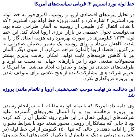
خط لوله نورد استریم ۲؛ قربانی سیاست‌های آمریکا
در تحلیل پیوندهای اقتصادی اروپا و روسیه، اکبری‌جور به خط لوله
نورد استریم ۲ اشاره کرد و گفت: پروژه خط لوله نورد استریم ۲ که
با هدف انتقال گاز طبیعی از روسیه به آلمان طراحی شده بود،
می‌توانست تحول عظیمی در بازار انرژی اروپا ایجاد کند. این خط
لوله ۱۲۳۴ کیلومتری در صورت بهره‌برداری، هزینه انتقال گاز را به
شدت کاهش می‌داد و برای روسیه یک مسیر مطمئن صادراتی به
بزرگترین اقتصاد اروپا (آلمان) فراهم می‌کرد. از سوی دیگر، آلمان
نیز با کاهش هزینه‌های ثابت تولید، امکان رقابت پذیری بیشتر
محصولات صنعتی خود را در بازارهای جهانی به دست می‌آورد و
ظرفیت‌های جدیدی در تولید و صادرات ایجاد می‌شد. اما آمریکا با
تحریم شرکت‌های مشارکت‌کننده از هیچ تلاشی برای متوقف شدن
این پروژه فروگذاری نکرد.
این دخالت، در نهایت موجب عقب‌نشینی اروپا و ناتمام ماندن پروژه
شد
وی ادامه داد: آمریکا که با تمام قوا به مقابله با به سرانجام رسیدن
این پروژه برخاسته بود و با اعمال تحریم‌های گسترده علیه
شرکت‌های اروپایی فعال در این طرح روند تکمیل آن را کند کرده
بود تا جایی که پیمانکاران روسی مجبور شدند خود با شرایط دشوار،
کار را ادامه دهند. در حالی که تنها ۱۵۰ کیلومتر از این خط لوله (در
بخش زیردریایی نزدیک به دانمارک یا یکی از کشورهای اسکاندیناوی)