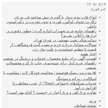
۱۴۰۵/۰۵/۱۷
خبر فوری
انواع قاب بندی دیوار با گچبری پیش ساخته پلی یورتان
دکارت؛ تحولی لوکس، فوری و بدون تخریب در دکوراسیون
داخلی
راهنمای جامع خرید تجهیزات اندازه گیری؛ چطور دقیق‌ترین
ابزارها را آنلاین بخریم؟
دندانپزشکی تحت بیهوشی در شرق تهران
سوالات متداول درباره خرید و نصب گیت فروشگاهی؛ از
قیمت تا تنظیم حساسیت و علت بوق زدن
اخبار هفته
اهمیت آگهی برای تبلیغ محصول، خدمات و برندینگ در صنعت
راهنمای خرید لیبل برای بسته‌بندی، چاپ بارکد و محصولات
صنعتی
📊 مدیریت ریسک هوشمند | محاسبه خودکار لات | متناسب با
اسکالپ، روزانه و سوئینگ
خدمات شبکه‌های اجتماعی 7Panel؛ از جذب مخاطب تا
افزایش درآمد
تفاوت ورق آهن و ورق آجدار در چیست ؟ کدام بهتر است؟
ورود
نوشته تصادفی