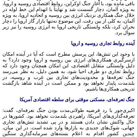
باقی مانده بود، با آغاز جنگ اوکراین، روابط اقتصادی روسیه و اروپا،
به ویژه آلمان، دچار گسست شد و نهایتاً با انهدام این خط لوله در
خلال جنگ همکاری نزدیک انرژی بین روسیه و اتحادیه اروپا، به ویژه
آلمان، به کلی از بین رفت. این موضوع نه‌تنها بازار گاز اروپا را دچار
بحران کرد، بلکه وابستگی تاریخی اروپا به انرژی روسیه را نیز زیر
سوال برد.
آینده روابط تجاری روسیه و اروپا
با وجود این تنش‌ها، این پرسش مطرح است که آیا در آینده امکان
ازسرگیری همکاری‌های انرژی بین روسیه و اروپا وجود دارد؟ به
دلیل وابستگی متقابل اقتصادی، این امکان همچنان وجود دارد که
روابط تجاری دو طرف احیا شود. به همین دلیل، به نظر می‌رسد
جنگ تعرفه‌ها و محدودیت‌های تجاری بین غرب و روسیه، در
بلندمدت پایدار نخواهد بود و ممکن است در آینده شاهد بازگشت
تدریجی همکاری‌ها باشیم.
جنگ تعرفه‌ای، مسکنی موقتی برای سلطه اقتصادی آمریکا
اکبری‌جور با رد فرضیه طولانی‌مدت بودن جنگ تعرفه‌ای، گفت:
تعرفه‌گذاری‌های آمریکا، راهبردی بلندمدت نخواهد بود. کشورها در
حال واکنش نشان دادن هستند و در پی تشدید تنش‌های تجاری
جهانی، شوک‌های جدیدی به بازارها وارد شده است. در این میان،
چندین کشور اقدام به اعلام بسته‌های سرمایه‌گذاری سنگین