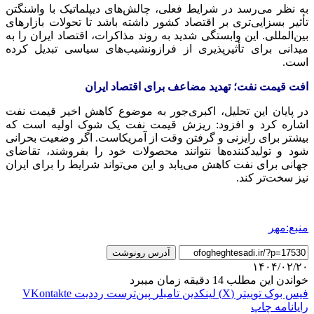
به نظر می‌رسد در شرایط فعلی، چالش‌های دیپلماتیک با واشنگتن
تأثیر بسزایی‌تری بر اقتصاد کشور داشته باشد تا تحولات بازارهای
بین‌المللی. این وابستگی شدید به روند مذاکرات، اقتصاد ایران را به
میدانی برای تأثیرپذیری از فرازونشیب‌های سیاسی تبدیل کرده
است.
افت قیمت نفت؛ تهدید مضاعف برای اقتصاد ایران
در پایان این تحلیل، اکبری‌جور به موضوع کاهش اخیر قیمت نفت
اشاره کرد و افزود: ریزش قیمت نفت یک شوک اولیه است که
بیشتر برای رایزنی و گرفتن وقت از آمریکاست. اگر وضعیت بحرانی
شود و تولیدکننده‌ها نتوانند محصولات خود را بفروشند، تقاضای
جهانی برای نفت کاهش می‌یابد و این می‌تواند شرایط را برای ایران
نیز سخت‌تر کند.
منبع:مهر
آدرس رونوشت
۱۴۰۴/۰۲/۲۰
خواندن این مطلب 14 دقیقه زمان میبرد
فیس بوک
توییتر (X)
لینکدین
‫تامبلر
‫پین‌ترست
‫رددیت
‫VKontakte
رایانامه
چاپ