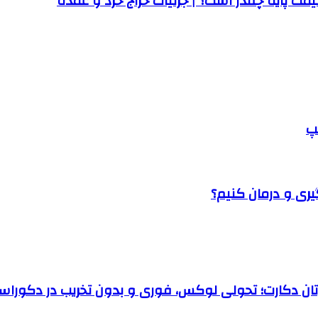
ت پایه چقدر است؟ | جزئیات حراج خرد و عمده
پ
یری و درمان کنیم؟
رتان دکارت؛ تحولی لوکس، فوری و بدون تخریب در دکوراس