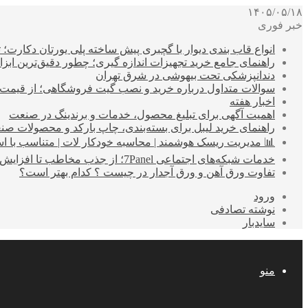
۱۴۰۵/۰۵/۱۸
خبر فوری
انواع قاب بندی دیوار با گچبری پیش ساخته پلی یورتان دکارت
راهنمای جامع خرید تجهیزات اندازه گیری؛ چطور دقیق‌ترین ابزاره
دندانپزشکی تحت بیهوشی در شرق تهران
سوالات متداول درباره خرید و نصب گیت فروشگاهی؛ از قیمت
اخبار هفته
اهمیت آگهی برای تبلیغ محصول، خدمات و برندینگ در صنعت
راهنمای خرید لیبل برای بسته‌بندی، چاپ بارکد و محصولات صن
📊 مدیریت ریسک هوشمند | محاسبه خودکار لات | متناسب با اس
خدمات شبکه‌های اجتماعی 7Panel؛ از جذب مخاطب تا افزایش درآمد
تفاوت ورق آهن و ورق آجدار در چیست ؟ کدام بهتر است؟
ورود
نوشته تصادفی
سایدبار
منو