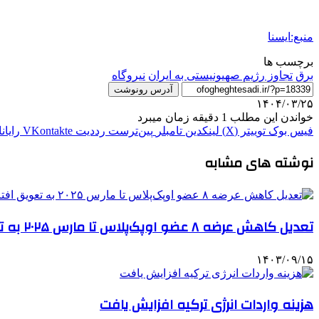
منبع:ایسنا
برچسب ها
برق
تجاوز رژیم صهیونیستی به ایران
نيروگاه
آدرس رونوشت
۱۴۰۴/۰۳/۲۵
خواندن این مطلب 1 دقیقه زمان میبرد
فیس بوک
توییتر (X)
لینکدین
‫تامبلر
‫پین‌ترست
‫رددیت
‫VKontakte
رایان
نوشته های مشابه
تعدیل کاهش عرضه ۸ عضو اوپک‌پلاس تا مارس ۲۰۲۵ به تعویق افتاد
۱۴۰۳/۰۹/۱۵
هزینه واردات انرژی ترکیه افزایش یافت