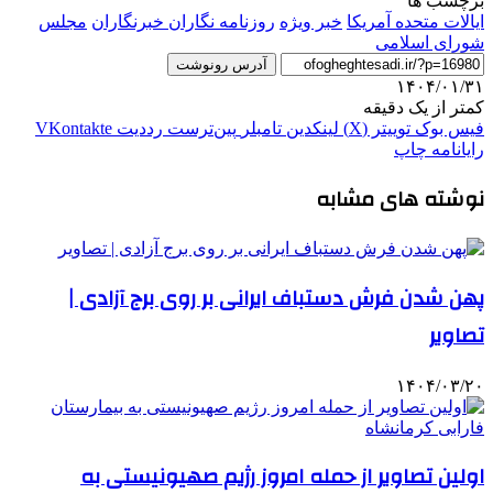
برچسب ها
ایالات متحده آمریکا
خبر ویژه
روزنامه نگاران خبرنگاران
مجلس
شورای اسلامی
آدرس رونوشت
۱۴۰۴/۰۱/۳۱
کمتر از یک دقیقه
فیس بوک
توییتر (X)
لینکدین
‫تامبلر
‫پین‌ترست
‫رددیت
‫VKontakte
رایانامه
چاپ
نوشته های مشابه
پهن شدن فرش دستباف ایرانی بر روی برج آزادی |
تصاویر
۱۴۰۴/۰۳/۲۰
اولین تصاویر از حمله امروز رژیم صهیونیستی به