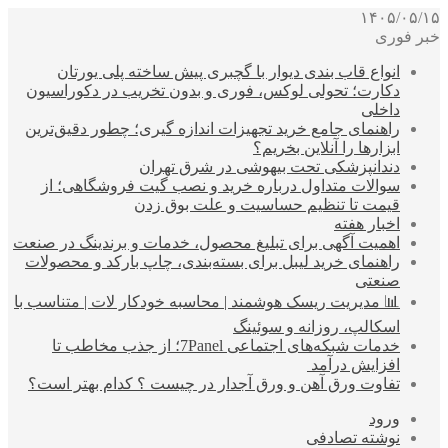
۱۴۰۵/۰۵/۱۵
خبر فوری
انواع قاب بندی دیوار با گچبری پیش ساخته پلی یورتان
دکارت؛ تحولی لوکس، فوری و بدون تخریب در دکوراسیون
داخلی
راهنمای جامع خرید تجهیزات اندازه گیری؛ چطور دقیق‌ترین
ابزارها را آنلاین بخریم؟
دندانپزشکی تحت بیهوشی در شرق تهران
سوالات متداول درباره خرید و نصب گیت فروشگاهی؛ از
قیمت تا تنظیم حساسیت و علت بوق زدن
اخبار هفته
اهمیت آگهی برای تبلیغ محصول، خدمات و برندینگ در صنعت
راهنمای خرید لیبل برای بسته‌بندی، چاپ بارکد و محصولات
صنعتی
📊 مدیریت ریسک هوشمند | محاسبه خودکار لات | متناسب با
اسکالپ، روزانه و سوئینگ
خدمات شبکه‌های اجتماعی 7Panel؛ از جذب مخاطب تا
افزایش درآمد
تفاوت ورق آهن و ورق آجدار در چیست ؟ کدام بهتر است؟
ورود
نوشته تصادفی