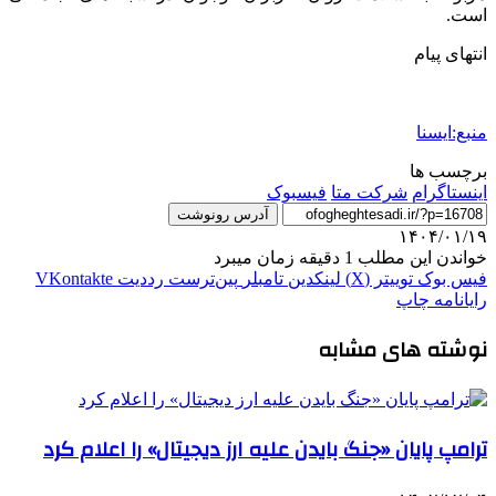
است.
انتهای پیام
منبع:ایسنا
برچسب ها
اينستاگرام
شرکت متا
فیسبوک
آدرس رونوشت
۱۴۰۴/۰۱/۱۹
خواندن این مطلب 1 دقیقه زمان میبرد
فیس بوک
توییتر (X)
لینکدین
‫تامبلر
‫پین‌ترست
‫رددیت
‫VKontakte
رایانامه
چاپ
نوشته های مشابه
ترامپ پایان «جنگ بایدن علیه ارز دیجیتال» را اعلام کرد