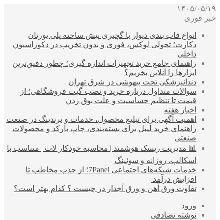
۱۴۰۵/۰۵/۱۹
خبر فوری
انواع قاب بندی دیوار با گچبری پیش ساخته پلی یورتان
دکارت؛ تحولی لوکس، فوری و بدون تخریب در دکوراسیون
داخلی
راهنمای جامع خرید تجهیزات اندازه گیری؛ چطور دقیق‌ترین
ابزارها را آنلاین بخریم؟
دندانپزشکی تحت بیهوشی در شرق تهران
سوالات متداول درباره خرید و نصب گیت فروشگاهی؛ از
قیمت تا تنظیم حساسیت و علت بوق زدن
اخبار هفته
اهمیت آگهی برای تبلیغ محصول، خدمات و برندینگ در صنعت
راهنمای خرید لیبل برای بسته‌بندی، چاپ بارکد و محصولات
صنعتی
📊 مدیریت ریسک هوشمند | محاسبه خودکار لات | متناسب با
اسکالپ، روزانه و سوئینگ
خدمات شبکه‌های اجتماعی 7Panel؛ از جذب مخاطب تا
افزایش درآمد
تفاوت ورق آهن و ورق آجدار در چیست ؟ کدام بهتر است؟
ورود
نوشته تصادفی