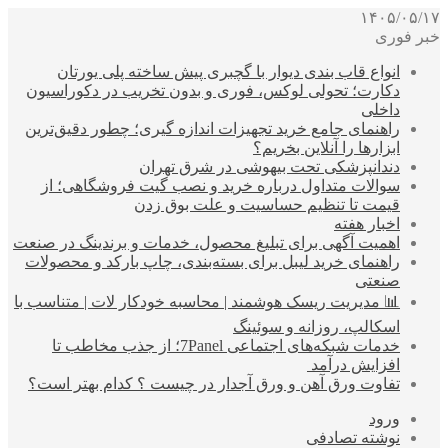
۱۴۰۵/۰۵/۱۷
خبر فوری
انواع قاب بندی دیوار با گچبری پیش ساخته پلی یورتان
دکارت؛ تحولی لوکس، فوری و بدون تخریب در دکوراسیون
داخلی
راهنمای جامع خرید تجهیزات اندازه گیری؛ چطور دقیق‌ترین
ابزارها را آنلاین بخریم؟
دندانپزشکی تحت بیهوشی در شرق تهران
سوالات متداول درباره خرید و نصب گیت فروشگاهی؛ از
قیمت تا تنظیم حساسیت و علت بوق زدن
اخبار هفته
اهمیت آگهی برای تبلیغ محصول، خدمات و برندینگ در صنعت
راهنمای خرید لیبل برای بسته‌بندی، چاپ بارکد و محصولات
صنعتی
📊 مدیریت ریسک هوشمند | محاسبه خودکار لات | متناسب با
اسکالپ، روزانه و سوئینگ
خدمات شبکه‌های اجتماعی 7Panel؛ از جذب مخاطب تا
افزایش درآمد
تفاوت ورق آهن و ورق آجدار در چیست ؟ کدام بهتر است؟
ورود
نوشته تصادفی