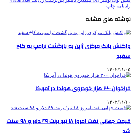
فیس بوک
توییتر (X)
لینکدین
‫تامبلر
‫پین‌ترست
‫رددیت
‫VKontakte
رایانامه
چاپ
نوشته های مشابه
واکنش بانک مرکزی ژاپن به بازگشت ترامپ به کاخ
سفید
۱۴۰۲/۱۱/۰۵
فراخوان ۳۰۰ هزار خودروی هوندا در آمریکا
۱۴۰۲/۱۱/۱۰
قیمت جهانی نفت امروز ۱۸ تیر؛ برنت ۶۹ دلار و ۹۸ سنت
شد