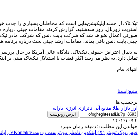
تیک‌تاک از جمله اپلیکیشن‌هایی است که مخاطبان بسیاری را جدب خود
استریت ژورنال، روز سه‌شنبه، گزارش کردند مقامات چینی درباره مو
صورتی اعمال نخواهد شد که شرکت بایت دنس که شرکت مادر تیک‌تاک 
چینی بایت دنس باقی بماند، مقامات ارشد چینی بحث درباره برنامه های 
به دنبال اعتراض حقوقی تیک‌تاک، دادگاه عالی آمریکا در حال بررس
تمایل دارد. به نظر می‌رسد اکثر قضات با استدلال تیک‌تاک مبنی بر ا
انتهای پیام
منبع:ایسنا
برچسب ها
ارز
بازار طلا
منابع آبی
ناترازی انرژی
يارانه
آدرس رونوشت
۱۴۰۲/۱۰/۲۴
خواندن این مطلب 5 دقیقه زمان میبرد
فیس بوک
توییتر (X)
لینکدین
‫تامبلر
‫پین‌ترست
‫رددیت
‫VKontakte
رایان