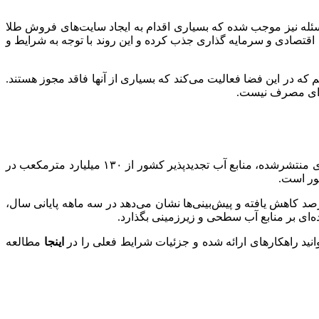
 مسئله نیز موجب شده که بسیاری اقدام به ایجاد سایت‌های فروش طلا
زی افراد زیادی را برای فعالیت‌های اقتصادی و سرمایه گذاری جذب کرده و این روند با توجه به شرایط و
د یک و نیم تن طلا در فضای مجازی مورد مبادله قرار گرفته گفت: حدود ۵۰۰ تارنما و سکو داریم که در این فضا فعالیت می‌کند که بسیاری از آنها فاقد مجوز هستند.
طی پنج دهه گذشته کاهش شدید نزولات جوی و تغییرات اقلیمی، وضعیت منابع آب ایران را به نقطه بحرانی رسانده است. بر اساس آمارهای منتشرشده، منابع آب تجدیدپذیر کشور از ۱۳۰ میلیارد مترمکعب در
 این آمارها محمدرضا کاویانپور- رئیس موسسه تحقیقات آب – اعلام کرده که بارش‌ها در حوضه‌های آبریز اصلی کشور ۴۰ تا ۵۰ درصد کاهش یافته و پیش‌بینی‌ها نشان می‌دهد در سه ماهه پایانی سال،
ه‌ای بر منابع آب سطحی و زیرزمینی بگذارد.
نید راهکارهای ارائه شده و جزئیات شرایط فعلی را در
اینجا
مطالعه