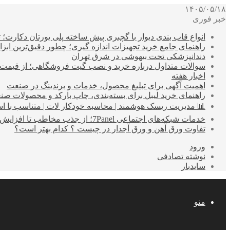
۱۴۰۵/۰۵/۱۸
خبر فوری
انواع قاب بندی دیوار با گچبری پیش ساخته پلی یورتان دکارت
راهنمای جامع خرید تجهیزات اندازه گیری؛ چطور دقیق‌ترین ابزاره
دندانپزشکی تحت بیهوشی در شرق تهران
سوالات متداول درباره خرید و نصب گیت فروشگاهی؛ از قیمت
اخبار هفته
اهمیت آگهی برای تبلیغ محصول، خدمات و برندینگ در صنعت
راهنمای خرید لیبل برای بسته‌بندی، چاپ بارکد و محصولات صن
📊 مدیریت ریسک هوشمند | محاسبه خودکار لات | متناسب با اس
خدمات شبکه‌های اجتماعی 7Panel؛ از جذب مخاطب تا افزایش درآمد
تفاوت ورق آهن و ورق آجدار در چیست ؟ کدام بهتر است؟
ورود
نوشته تصادفی
سایدبار
منو