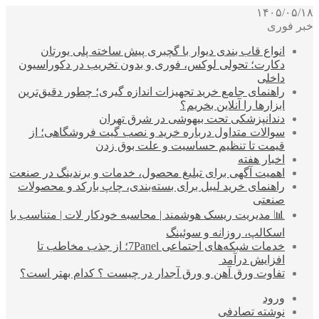
۱۴۰۵/۰۵/۱۸
خبر فوری
انواع قاب بندی دیوار با گچبری پیش ساخته پلی یورتان
دکارت؛ تحولی لوکس، فوری و بدون تخریب در دکوراسیون
داخلی
راهنمای جامع خرید تجهیزات اندازه گیری؛ چطور دقیق‌ترین
ابزارها را آنلاین بخریم؟
دندانپزشکی تحت بیهوشی در شرق تهران
سوالات متداول درباره خرید و نصب گیت فروشگاهی؛ از
قیمت تا تنظیم حساسیت و علت بوق زدن
اخبار هفته
اهمیت آگهی برای تبلیغ محصول، خدمات و برندینگ در صنعت
راهنمای خرید لیبل برای بسته‌بندی، چاپ بارکد و محصولات
صنعتی
📊 مدیریت ریسک هوشمند | محاسبه خودکار لات | متناسب با
اسکالپ، روزانه و سوئینگ
خدمات شبکه‌های اجتماعی 7Panel؛ از جذب مخاطب تا
افزایش درآمد
تفاوت ورق آهن و ورق آجدار در چیست ؟ کدام بهتر است؟
ورود
نوشته تصادفی