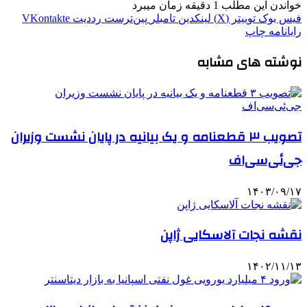
خواندن این مطلب 1 دقیقه زمان میبرد
فیس بوک
توییتر (X)
لینکدین
‫تامبلر
‫پین‌ترست
‫رددیت
‫VKontakte
رایانامه
چاپ
نوشته های مشابه
تصویب ۳ قطعنامه و یک بیانیه در پایان نشست وزیران
جی‌ئی‌سی‌اف
۱۴۰۳/۰۹/۱۷
نقشه نجات آلاسکایی ژاپن
۱۴۰۲/۱۱/۱۳