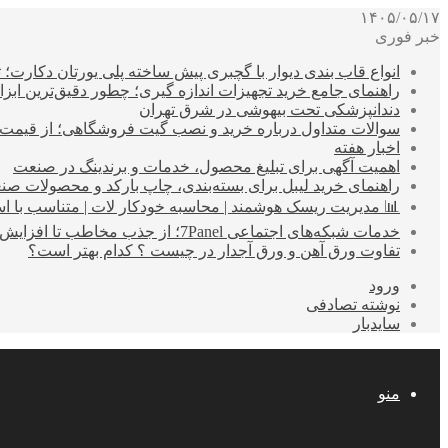
۱۴۰۵/۰۵/۱۷
خبر فوری
انواع قاب بندی دیوار با گچبری پیش ساخته پلی یورتان دکارت
راهنمای جامع خرید تجهیزات اندازه گیری؛ چطور دقیق‌ترین ابزاره
دندانپزشکی تحت بیهوشی در شرق تهران
سوالات متداول درباره خرید و نصب گیت فروشگاهی؛ از قیمت
اخبار هفته
اهمیت آگهی برای تبلیغ محصول، خدمات و برندینگ در صنعت
راهنمای خرید لیبل برای بسته‌بندی، چاپ بارکد و محصولات صن
📊 مدیریت ریسک هوشمند | محاسبه خودکار لات | متناسب با اس
خدمات شبکه‌های اجتماعی 7Panel؛ از جذب مخاطب تا افزایش درآمد
تفاوت ورق آهن و ورق آجدار در چیست ؟ کدام بهتر است؟
ورود
نوشته تصادفی
سایدبار
منو