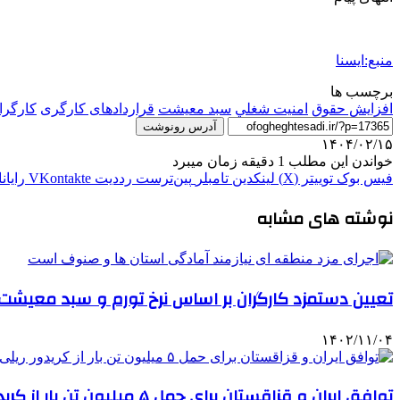
منبع:ایسنا
برچسب ها
افزايش حقوق
امنيت شغلي
سبد معیشت
قراردادهای کارگری
کارگرا
آدرس رونوشت
۱۴۰۴/۰۲/۱۵
خواندن این مطلب 1 دقیقه زمان میبرد
فیس بوک
توییتر (X)
لینکدین
‫تامبلر
‫پین‌ترست
‫رددیت
‫VKontakte
رایان
نوشته های مشابه
تعیین دستمزد کارگران بر اساس نرخ تورم و سبد معیشت
۱۴۰۲/۱۱/۰۴
توافق ایران و قزاقستان برای حمل ۵ میلیون تن بار از کریدور ریلی ایران