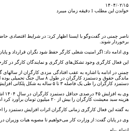
۱۴۰۴/۰۲/۱۵
خواندن این مطلب 1 دقیقه زمان میبرد
ناصر چمنی در گفت‌وگو با ایسنا اظهار کرد: در شرایط اقتصادی حا
برخوردار شوند.
وی ادامه داد: اگر امنیت شغلی کارگر حفظ شود نگران قرارداد و پایان ک
این فعال کارگری وجود تشکل‌های کارگری و نمایندگان کارگر در کارخا
چمنی در ادامه با اشاره به عقب افتادگی مزدی کارگران از سالهای
ماندگی حقوق و دستمزد کارگرا
دستمزد کارگران را طی یک فاصله ۳ تا ۵ ساله به شکل پلکانی افزایش دهند.
هزینه سبد معیشت کارگران را بیش از ۲۰ میلیون تومان برآورد کرد اما آنچه در شورای عالی کار به تصویب رسید فاصله بسیاری با واقعیت‌های زندگی کارگران دارد.
به گفته این فعال کارگری زمانی کارگران اثرات افزایش دستمزد را اح
وی در پایان گفت: از وزارت کار می‌خواهیم تا مصوبه هیات وزیران در خصوص تبصره ۱ ماده ۷ قانون کار که بر اساس آن سقف قراردادهای موقت ۴ سال
انتهای پیام