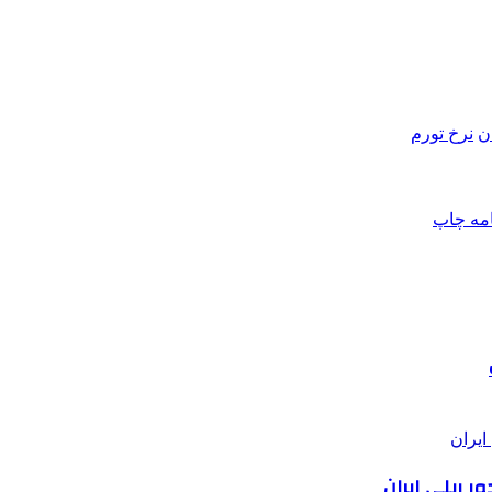
ن
نرخ تورم
امه
چاپ