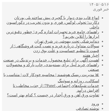
۱۴۰۵/۰۵/۱۶
خبر فوری
انواع قاب بندی دیوار با گچبری پیش ساخته پلی یورتان
دکارت؛ تحولی لوکس، فوری و بدون تخریب در دکوراسیون
داخلی
راهنمای جامع خرید تجهیزات اندازه گیری؛ چطور دقیق‌ترین
ابزارها را آنلاین بخریم؟
دندانپزشکی تحت بیهوشی در شرق تهران
سوالات متداول درباره خرید و نصب گیت فروشگاهی؛ از
قیمت تا تنظیم حساسیت و علت بوق زدن
اخبار هفته
اهمیت آگهی برای تبلیغ محصول، خدمات و برندینگ در صنعت
راهنمای خرید لیبل برای بسته‌بندی، چاپ بارکد و محصولات
صنعتی
📊 مدیریت ریسک هوشمند | محاسبه خودکار لات | متناسب با
اسکالپ، روزانه و سوئینگ
خدمات شبکه‌های اجتماعی 7Panel؛ از جذب مخاطب تا
افزایش درآمد
تفاوت ورق آهن و ورق آجدار در چیست ؟ کدام بهتر است؟
ورود
نوشته تصادفی