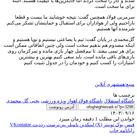
شدند و کار را سخت کردند اما جایگزین‌ها با کیفیت هستند. البته
برای ما سخت است.
سرمربی فولاد همچنین گفت: نتیجه خوشایند ما نیست و قطعا
ناراحتیم‌ ولی از هواداران برای استقبال و حمایتشان تشکر می‌کنم.
شرمنده آنها هستیم.
گل‌محمدی در پایان گفت: تیم با بضاعتی نیستیم و نوپا هستیم و
اینکه مصدوم هم بدهیم سخت است ولی چنین اتفاقاتی ممکن است
برای هر تیمی بیفتد. تا نیم‌فصل چهار بازی مانده و تمرکزمان روی
بازی‌های باقی مانده است. باید سعی کنیم بهترین و بیشترین
امتیازات را کسب کنیم و خودمان را در جدول تثبیت کنیم
منبع:همشهری آنلاین
برچسب ها
باشگاه استقلال
باشگاه فولاد اهواز
ویژه ورزشی
یحیی گل محمدی
آدرس رونوشت
۱۴۰۳/۰۹/۱۶
خواندن این مطلب 1 دقیقه زمان میبرد
فیس بوک
توییتر (X)
لینکدین
‫تامبلر
‫پین‌ترست
‫رددیت
‫VKontakte
رایانامه
چاپ