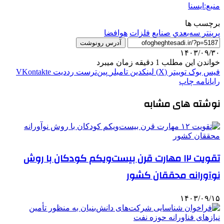
منبع:ایسنا
برچسب ها
پرينتر سه‌بعدي
صنايع
فلزات
هوافضا
آدرس رونوشت
۱۴۰۳/۰۹/۳۰
خواندن این مطلب 1 دقیقه زمان میبرد
فیس بوک
توییتر (X)
لینکدین
‫تامبلر
‫پین‌ترست
‫رددیت
‫VKontakte
رایانامه
چاپ
نوشته های مشابه
تقویت ۱۲ مهارت قرن بیست‌ویکم کودکان با روش
نوآورانه محققان کشور
۱۴۰۳/۰۹/۱۵