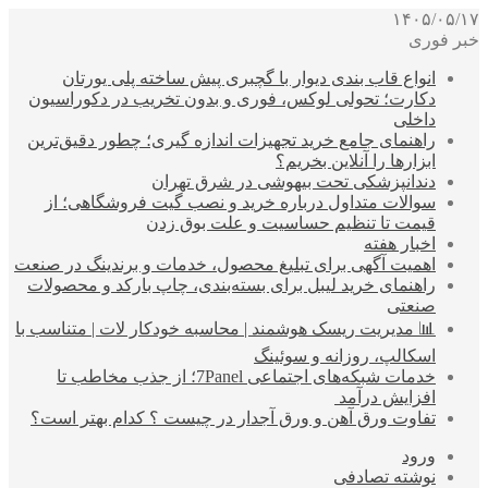
۱۴۰۵/۰۵/۱۷
خبر فوری
انواع قاب بندی دیوار با گچبری پیش ساخته پلی یورتان
دکارت؛ تحولی لوکس، فوری و بدون تخریب در دکوراسیون
داخلی
راهنمای جامع خرید تجهیزات اندازه گیری؛ چطور دقیق‌ترین
ابزارها را آنلاین بخریم؟
دندانپزشکی تحت بیهوشی در شرق تهران
سوالات متداول درباره خرید و نصب گیت فروشگاهی؛ از
قیمت تا تنظیم حساسیت و علت بوق زدن
اخبار هفته
اهمیت آگهی برای تبلیغ محصول، خدمات و برندینگ در صنعت
راهنمای خرید لیبل برای بسته‌بندی، چاپ بارکد و محصولات
صنعتی
📊 مدیریت ریسک هوشمند | محاسبه خودکار لات | متناسب با
اسکالپ، روزانه و سوئینگ
خدمات شبکه‌های اجتماعی 7Panel؛ از جذب مخاطب تا
افزایش درآمد
تفاوت ورق آهن و ورق آجدار در چیست ؟ کدام بهتر است؟
ورود
نوشته تصادفی