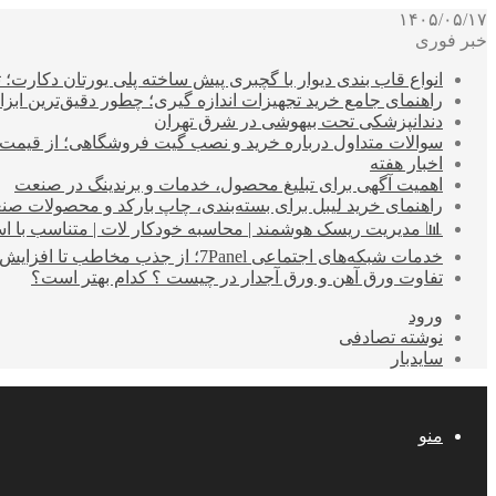
۱۴۰۵/۰۵/۱۷
خبر فوری
انواع قاب بندی دیوار با گچبری پیش ساخته پلی یورتان دکارت
راهنمای جامع خرید تجهیزات اندازه گیری؛ چطور دقیق‌ترین ابزاره
دندانپزشکی تحت بیهوشی در شرق تهران
سوالات متداول درباره خرید و نصب گیت فروشگاهی؛ از قیمت
اخبار هفته
اهمیت آگهی برای تبلیغ محصول، خدمات و برندینگ در صنعت
راهنمای خرید لیبل برای بسته‌بندی، چاپ بارکد و محصولات صن
📊 مدیریت ریسک هوشمند | محاسبه خودکار لات | متناسب با اس
خدمات شبکه‌های اجتماعی 7Panel؛ از جذب مخاطب تا افزایش درآمد
تفاوت ورق آهن و ورق آجدار در چیست ؟ کدام بهتر است؟
ورود
نوشته تصادفی
سایدبار
منو