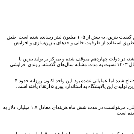
به‌ گزارش ایسنا، میانگین تولید روزانه بنزین در سال گذشته با فعال‌سازی ظرفیت‌های موجود در پالایشگاه‌ها و توقف صدور مجوزهای کاهش کیفیت بنزین، به بیش از ۱۰۵ میلیون لیتر رسانده شده است. طبق
زایش یافته است. این افزایش عمدتاً از طریق استفاده از ظرفیت خالی واحدهای بنزین‌سازی و افزایش
، در دولت چهاردهم متوقف شده و تمرکز بر تولید بنزین با
استانداردهای یورو ۴ و یورو ۵ قرار گرفته است. آمار رسمی از میزان دقیق تولید این سوخت‌ها منتشر نشده اما گفته می‌شود در نیمه دوم سال ۱۴۰۳ نسبت به مدت مشابه سال‌های گذشته، روندی افزایشی
از جمله پروژه‌های به بهره‌برداری‌ رسیده در این حوزه، می‌توان به راه‌اندازی واحد هیدروکراکر در پالایشگاه آبادان اشاره کرد که پیش از این افتتاح شده اما عملیاتی نشده بود. این واحد اکنون روزانه حدود ۴
آنطور که اعلام شده در صورت انجام نشدن این افزایش تولید، کشور ناچار به واردات بنزین و نفت‌گاز می‌شد که با توجه به قیمت‌های بین‌المللی، می‌توانست در مدت شش ماه هزینه‌ای معادل ۱.۷ میلیارد دلار به
نشده است.
ای پالایشی، در برنامه بهره‌برداری سال ۱۴۰۴ قرار دارند. نخست، پالایشگاه آدیش با ظرفیت ۶۰ هزار بشکه در روز که توسط بخش خصوصی اجرا شده و قرار است در بهار