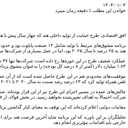
۱۴۰۴/۰۱/۰۴
خواندن این مطلب 1 دقیقه زمان میبرد
افق اقتصادی: طرح حمایت از تولید داخلی هند که چهار سال پیش با ه
برنامه مشوق‌های مرتبط با تولید شامل ۱۴ صنعت پایلوت بود و حدود ۷۵۰ شرکت اجمله فاکسکان (تأمین‌کننده اپل) و گروه صنعتی
هند به ۲۵ درصد تا سال ۲۰۲۵ بود، اما در عمل بسیاری از شرکت‌ها موفق به راه‌اندازی تولید نشدند و برخی دیگر نیز برای دریافت یارانه‌های وعده داده‌شده با تأخیرهای طولانی مواجه شدند.
۱.۷۳ میلیارد دلار (کمتر از ۸ درصد کل بودجه) را به‌عنوان مشوق پرداخت کرد. سهم بخش تولید در اقتصاد از ۱۵.۴ درصد در زمان شروع برنامه به ۱۴.۳ درصد کاهش یافته است.
تلفن همراه تولید کرد که ۶۳ درصد رشد نسبت به سال ۲۰۲۰ تا ۲۰۲۱ را نشان می‌دهد. صادرات دارویی نیز در یک دهه گذشته تقریباً دو برابر شده و به ۲۷.۸۵ میلیارد دلار رسیده است.
شرکت احتمالاً به اهداف تعیین‌شده نخواهند رسید. در بخش فولاد، از ۵۸ پروژه تأییدشده، ۱۴ پروژه به دلیل عدم پیشرفت متوقف شدند.
مقامات دولتی اعلام کرده‌اند که این توقف به معنای کنار گذاشتن بر
تحلیلگران بر این باورند که این برنامه شاید آخرین فرصت هند برای ا
خارجی باید اقدامات مؤثرتری انجام دهد.