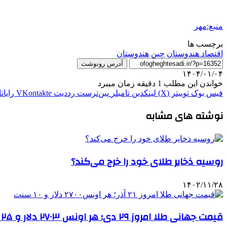
منبع:مهر
برچسب ها
اقتصاد هندوستان
چین
هندوستان
آدرس رونوشت
۱۴۰۴/۰۱/۰۴
خواندن این مطلب 1 دقیقه زمان میبرد
فیس بوک
توییتر (X)
لینکدین
‫تامبلر
‫پین‌ترست
‫رددیت
‫VKontakte
رایان
نوشته های مشابه
روسیه ذخایر طلای خود را خرج می‌کند؟
۱۴۰۲/۱۱/۲۸
قیمت جهانی طلا امروز ۲۹ دی؛ هر اونس ۲۷۰۳ دلار و ۲۵ سنت