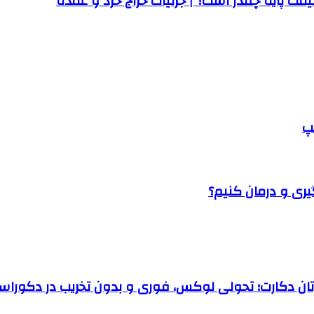
ت پایه چقدر است؟ | جزئیات حراج خرد و عمده
پ
یری و درمان کنیم؟
رتان دکارت؛ تحولی لوکس، فوری و بدون تخریب در دکوراس