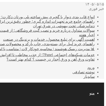
۱۴۰۵/۰۵/۱۵
خبر فوری
انواع قاب بندی دیوار با گچبری پیش ساخته پلی یورتان دکارت
راهنمای جامع خرید تجهیزات اندازه گیری؛ چطور دقیق‌ترین ابزاره
دندانپزشکی تحت بیهوشی در شرق تهران
سوالات متداول درباره خرید و نصب گیت فروشگاهی؛ از قیمت
اخبار هفته
اهمیت آگهی برای تبلیغ محصول، خدمات و برندینگ در صنعت
راهنمای خرید لیبل برای بسته‌بندی، چاپ بارکد و محصولات صن
📊 مدیریت ریسک هوشمند | محاسبه خودکار لات | متناسب با اس
خدمات شبکه‌های اجتماعی 7Panel؛ از جذب مخاطب تا افزایش درآمد
تفاوت ورق آهن و ورق آجدار در چیست ؟ کدام بهتر است؟
ورود
نوشته تصادفی
سایدبار
منو