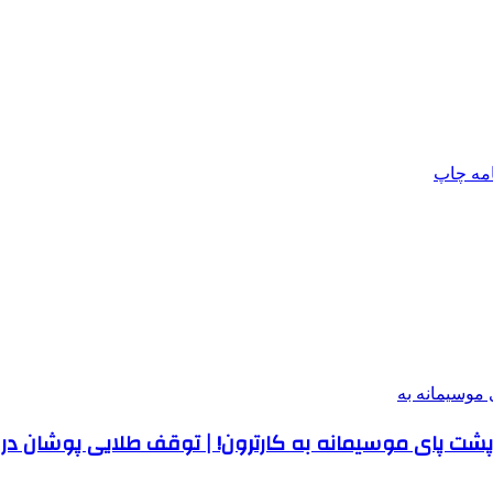
امه
چاپ
| پشت‌ پای موسیمانه به کارترون! | توقف طلایی پوشان د