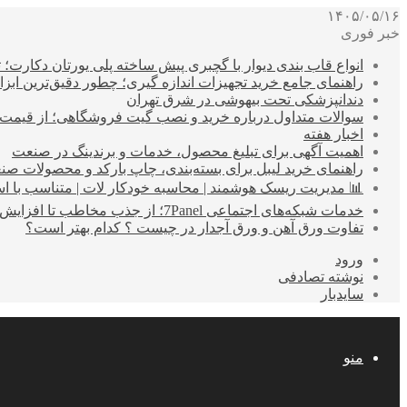
۱۴۰۵/۰۵/۱۶
خبر فوری
انواع قاب بندی دیوار با گچبری پیش ساخته پلی یورتان دکارت
راهنمای جامع خرید تجهیزات اندازه گیری؛ چطور دقیق‌ترین ابزاره
دندانپزشکی تحت بیهوشی در شرق تهران
سوالات متداول درباره خرید و نصب گیت فروشگاهی؛ از قیمت
اخبار هفته
اهمیت آگهی برای تبلیغ محصول، خدمات و برندینگ در صنعت
راهنمای خرید لیبل برای بسته‌بندی، چاپ بارکد و محصولات صن
📊 مدیریت ریسک هوشمند | محاسبه خودکار لات | متناسب با اس
خدمات شبکه‌های اجتماعی 7Panel؛ از جذب مخاطب تا افزایش درآمد
تفاوت ورق آهن و ورق آجدار در چیست ؟ کدام بهتر است؟
ورود
نوشته تصادفی
سایدبار
منو