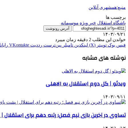
منبع:همشهری آنلاین
برچسب ها
باشگاه استقلال
خبر ویژه
موسیمانه
آدرس رونوشت
۱۴۰۳/۰۹/۲۱
خواندن این مطلب 2 دقیقه زمان میبرد
فیس بوک
توییتر (X)
لینکدین
‫تامبلر
‫پین‌ترست
‫رددیت
‫VKontakte
رایان
نوشته های مشابه
ویدئو | گل دوم استقلال به الاهلی
۱۴۰۳/۰۹/۱۱
تساوی در آخرین بازی نیم فصل؛ رتبه دهم برای استقلال 