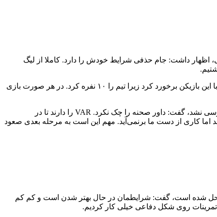
 اظهار داشت: جام حذفی شرایط خودش را دارد. کاملا از لیگ
شتیم.
وی افزود: یک بازیکن کمتر داشتیم و باید ببینم چرا آرش رضاوند کارت قرمز گرفت. باید دید در چه شرایطی کارت گرفته و ببینیم چگونه باید با این بازیکن برخورد کرد زیرا تیم را ۱۰ نفره کرد. در هر صورت بازی
سرمربی استقلال درباره داوری این مسابقه و صحنه‌ای که ظاهرا بازیکن آبی‌پوشان درون ۱۸ قدم شارژ شد اما این صحنه از طریق VAR بررسی نشد، گفت: داور صحنه را چک نکرد. VAR را دارند تا در
ند اما این کار را نکرد. در بازی با الاهلی هم پنالتی دومی که برای حریف گرفتند، بدون بررسی از طریق VAR اعلام شد اما کاری از دست ما برنمی‌آید. مهم این است به مرحله بعدی صعود
نقطه پنالتی بود و آیا مشکلات خط دفاعی تیم حل شده است، گفت: شرایطمان در حال بهتر شدن است‌ و کم کم
تمرینات روی شکل دفاعی خیلی کار کردیم.