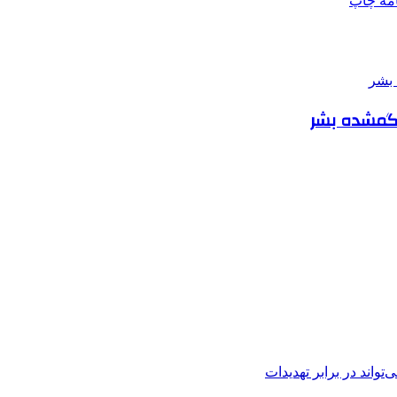
امه
چاپ
خ گمشده بشر