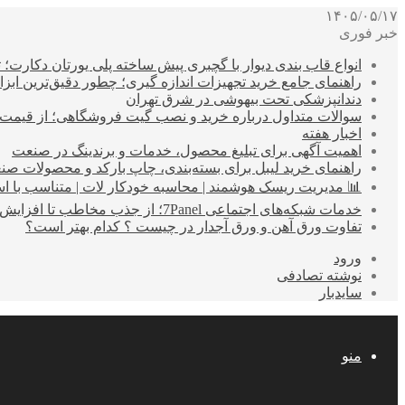
۱۴۰۵/۰۵/۱۷
خبر فوری
انواع قاب بندی دیوار با گچبری پیش ساخته پلی یورتان دکارت
راهنمای جامع خرید تجهیزات اندازه گیری؛ چطور دقیق‌ترین ابزاره
دندانپزشکی تحت بیهوشی در شرق تهران
سوالات متداول درباره خرید و نصب گیت فروشگاهی؛ از قیمت
اخبار هفته
اهمیت آگهی برای تبلیغ محصول، خدمات و برندینگ در صنعت
راهنمای خرید لیبل برای بسته‌بندی، چاپ بارکد و محصولات صن
📊 مدیریت ریسک هوشمند | محاسبه خودکار لات | متناسب با اس
خدمات شبکه‌های اجتماعی 7Panel؛ از جذب مخاطب تا افزایش درآمد
تفاوت ورق آهن و ورق آجدار در چیست ؟ کدام بهتر است؟
ورود
نوشته تصادفی
سایدبار
منو