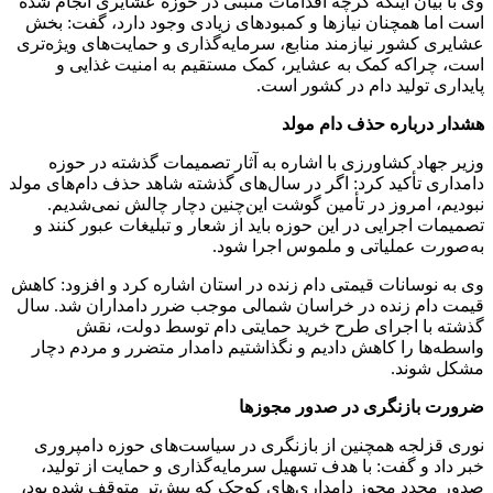
وی با بیان اینکه گرچه اقدامات مثبتی در حوزه عشایری انجام شده
است اما همچنان نیازها و کمبودهای زیادی وجود دارد، گفت: بخش
عشایری کشور نیازمند منابع، سرمایه‌گذاری و حمایت‌های ویژه‌تری
است، چراکه کمک به عشایر، کمک مستقیم به امنیت غذایی و
پایداری تولید دام در کشور است.
هشدار درباره حذف دام مولد
وزیر جهاد کشاورزی با اشاره به آثار تصمیمات گذشته در حوزه
دامداری تأکید کرد: اگر در سال‌های گذشته شاهد حذف دام‌های مولد
نبودیم، امروز در تأمین گوشت این‌چنین دچار چالش نمی‌شدیم.
تصمیمات اجرایی در این حوزه باید از شعار و تبلیغات عبور کنند و
به‌صورت عملیاتی و ملموس اجرا شود.
وی به نوسانات قیمتی دام زنده در استان اشاره کرد و افزود: کاهش
قیمت دام زنده در خراسان شمالی موجب ضرر دامداران شد. سال
گذشته با اجرای طرح خرید حمایتی دام توسط دولت، نقش
واسطه‌ها را کاهش دادیم و نگذاشتیم دامدار متضرر و مردم دچار
مشکل شوند.
ضرورت بازنگری در صدور مجوزها
نوری قزلجه همچنین از بازنگری در سیاست‌های حوزه دامپروری
خبر داد و گفت: با هدف تسهیل سرمایه‌گذاری و حمایت از تولید،
صدور مجدد مجوز دامداری‌های کوچک که پیش‌تر متوقف شده بود،