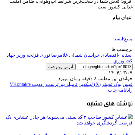
افزود: تلاش شما در سخت‌ترین شرایط آب‌وهوایی، ضامن امنیت
غذایی کشور است.
انتهای پیام
منبع:ایسنا
برچسب ها
استانی-اقتصادی
خراسان شمالی
غلامرضا نوری قزلجه
وزير جهاد
کشاورزي
آدرس رونوشت
۱۴۰۴/۰۳/۰۹
خواندن این مطلب 2 دقیقه زمان میبرد
فیس بوک
توییتر (X)
لینکدین
‫تامبلر
‫پین‌ترست
‫رددیت
‫VKontakte
رایانامه
چاپ
نوشته های مشابه