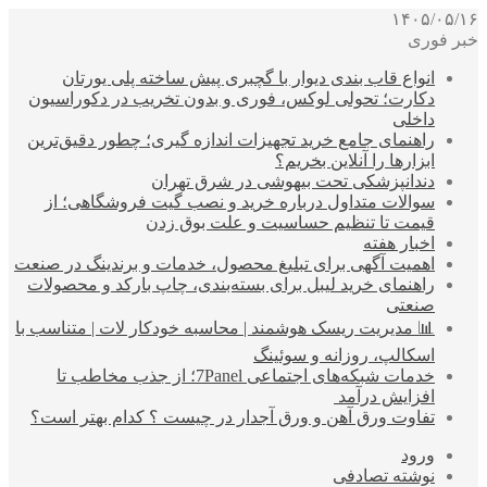
۱۴۰۵/۰۵/۱۶
خبر فوری
انواع قاب بندی دیوار با گچبری پیش ساخته پلی یورتان
دکارت؛ تحولی لوکس، فوری و بدون تخریب در دکوراسیون
داخلی
راهنمای جامع خرید تجهیزات اندازه گیری؛ چطور دقیق‌ترین
ابزارها را آنلاین بخریم؟
دندانپزشکی تحت بیهوشی در شرق تهران
سوالات متداول درباره خرید و نصب گیت فروشگاهی؛ از
قیمت تا تنظیم حساسیت و علت بوق زدن
اخبار هفته
اهمیت آگهی برای تبلیغ محصول، خدمات و برندینگ در صنعت
راهنمای خرید لیبل برای بسته‌بندی، چاپ بارکد و محصولات
صنعتی
📊 مدیریت ریسک هوشمند | محاسبه خودکار لات | متناسب با
اسکالپ، روزانه و سوئینگ
خدمات شبکه‌های اجتماعی 7Panel؛ از جذب مخاطب تا
افزایش درآمد
تفاوت ورق آهن و ورق آجدار در چیست ؟ کدام بهتر است؟
ورود
نوشته تصادفی