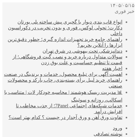
۱۴۰۵/۰۵/۱۵
خبر فوری
انواع قاب بندی دیوار با گچبری پیش ساخته پلی یورتان
دکارت؛ تحولی لوکس، فوری و بدون تخریب در دکوراسیون
داخلی
راهنمای جامع خرید تجهیزات اندازه گیری؛ چطور دقیق‌ترین
ابزارها را آنلاین بخریم؟
دندانپزشکی تحت بیهوشی در شرق تهران
سوالات متداول درباره خرید و نصب گیت فروشگاهی؛ از
قیمت تا تنظیم حساسیت و علت بوق زدن
اخبار هفته
اهمیت آگهی برای تبلیغ محصول، خدمات و برندینگ در صنعت
راهنمای خرید لیبل برای بسته‌بندی، چاپ بارکد و محصولات
صنعتی
📊 مدیریت ریسک هوشمند | محاسبه خودکار لات | متناسب با
اسکالپ، روزانه و سوئینگ
خدمات شبکه‌های اجتماعی 7Panel؛ از جذب مخاطب تا
افزایش درآمد
تفاوت ورق آهن و ورق آجدار در چیست ؟ کدام بهتر است؟
ورود
نوشته تصادفی