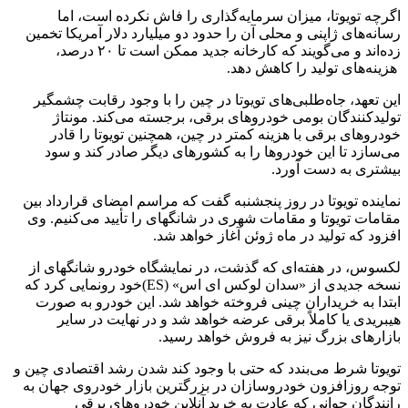
اگرچه تویوتا، میزان سرمایه‌گذاری را فاش نکرده است، اما
رسانه‌های ژاپنی و محلی آن را حدود دو میلیارد دلار آمریکا تخمین
زده‌اند و می‌گویند که کارخانه جدید ممکن است تا ۲۰ درصد،
هزینه‌های تولید را کاهش دهد.
این تعهد، جاه‌طلبی‌های تویوتا در چین را با وجود رقابت چشمگیر
تولیدکنندگان بومی خودروهای برقی، برجسته می‌کند. مونتاژ
خودروهای برقی با هزینه کمتر در چین، همچنین تویوتا را قادر
می‌سازد تا این خودروها را به کشورهای دیگر صادر کند و سود
بیشتری به دست آورد.
نماینده تویوتا در روز پنجشنبه گفت که مراسم امضای قرارداد بین
مقامات تویوتا و مقامات شهری در شانگهای را تأیید می‌کنیم. وی
افزود که تولید در ماه ژوئن آغاز خواهد شد.
لکسوس، در هفته‌ای که گذشت، در نمایشگاه خودرو شانگهای از
نسخه جدیدی از «سدان لوکس ای اس» (ES)خود رونمایی کرد که
ابتدا به خریداران چینی فروخته خواهد شد. این خودرو به صورت
هیبریدی یا کاملاً برقی عرضه خواهد شد و در نهایت در سایر
بازارهای بزرگ نیز به فروش خواهد رسید.
تویوتا شرط می‌بندد که حتی با وجود کند شدن رشد اقتصادی چین و
توجه روزافزون خودروسازان در بزرگترین بازار خودروی جهان به
رانندگان جوانی که عادت به خرید آنلاین خودروهای برقی