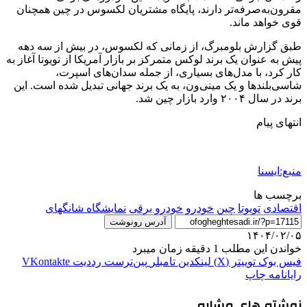
مقرون‌به‌صرفه‌تر دارند، پایگاه مشتریان لکسوس در چین همچنان
قوی خواهد ماند.
طبق گزارش بلومبرگ، از زمانی که لکسوس، در بیش از سه دهه
پیش به عنوان یک برند لوکس متمرکز بر بازار آمریکا از تویوتا آغاز به
کار کرد، با مدل‌های بسیاری، از جمله سدان‌های اسپرت،
شاسی‌بلندها و یک مینی‌ون، به یک برند جهانی تبدیل شده است. این
برند در سال ۲۰۰۴ وارد بازار چین شد.
انتهای پیام
منبع:ایسنا
برچسب ها
اقتصادی
تویوتا
چین
خودرو
خودرو برقی
نمایشگاه شانگهای
آدرس رونوشت
۱۴۰۴/۰۲/۰۵
خواندن این مطلب 1 دقیقه زمان میبرد
فیس بوک
توییتر (X)
لینکدین
‫تامبلر
‫پین‌ترست
‫رددیت
‫VKontakte
رایانامه
چاپ
نوشته های مشابه