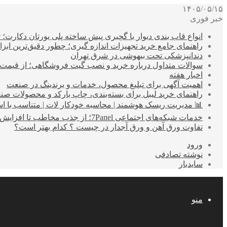
۱۴۰۵/۰۵/۱۵
خبر فوری
انواع قاب بندی دیوار با گچبری پیش ساخته پلی یورتان دکارت
راهنمای جامع خرید تجهیزات اندازه گیری؛ چطور دقیق‌ترین ابزاره
دندانپزشکی تحت بیهوشی در شرق تهران
سوالات متداول درباره خرید و نصب گیت فروشگاهی؛ از قیمت
اخبار هفته
اهمیت آگهی برای تبلیغ محصول، خدمات و برندینگ در صنعت
راهنمای خرید لیبل برای بسته‌بندی، چاپ بارکد و محصولات صن
📊 مدیریت ریسک هوشمند | محاسبه خودکار لات | متناسب با اس
خدمات شبکه‌های اجتماعی 7Panel؛ از جذب مخاطب تا افزایش درآمد
تفاوت ورق آهن و ورق آجدار در چیست ؟ کدام بهتر است؟
ورود
نوشته تصادفی
سایدبار
منو