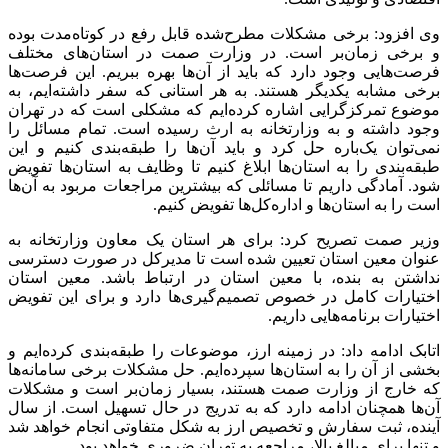
وی افزود: برخی مشکلات مطرح‌شده قابل رفع در کوتاه‌مدت بوده
و برخی زمان‌بر است. در وزارت صمت در استان‌های مختلف
فرصت‌هایی وجود دارد که باید از آن‌ها بهره ببریم. این فرصت‌ها
برخی مشابه یکدیگر هستند. به هر استانی که سفر داشته‌ایم، به
موضوع تمرکزگرایی اشاره کرده‌ایم که مشکلی است که در تهران
وجود داشته و به وزارتخانه به ارث رسیده است. تمام مسائل را
نمی‌توان یک‌باره حل کرد و باید آن‌ها را طبقه‌بندی کنیم و این
طبقه‌بندی را به استان‌ها ابلاغ کنیم تا وظایف به استان‌ها تفویض
شود. آمادگی داریم تا مسائلی که بیشترین مراجعات مربود به آن‌ها
است را به استان‌ها و اداره‌کل‌ها تفویض کنیم.
وزیر صمت تصریح کرد: برای هر استان یک معاون وزارتخانه به
عنوان معین استان تعیین شده است تا مدیرکل در صورت دسترسی
نداشتن به بنده، با معین استان در ارتباط باشد. معین استان
اختیارات کامل در خصوص تصمیم‌گیری‌ها دارد و برای این تفویض
اختیارات برنامه‌هایی داریم.
اتابک ادامه داد: در زمینه ارز، موضوعات را طبقه‌بندی کرده‌ایم و
بخشی از آن را به استان‌ها سپرده‌ایم. حل مشکلات برخی سامانه‌ها
که خارج از وزارت صمت هستند، بسیار زمان‌بر است و مشکلات
آن‌ها همچنان ادامه دارد که به تدریج در حال تسهیل است. از سال
آینده، ثبت سفارش و تخصیص ارز به شکل متفاوتی انجام خواهد شد
و تنها برای مبالغ بالا، مراجعه به تهران ضروری خواهد بود.