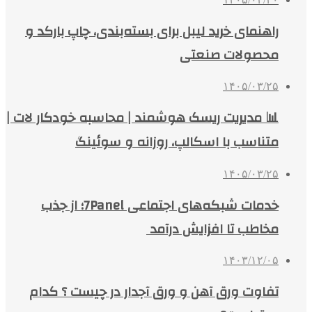
راهنمای خرید لیبل برای بسته‌بندی، چاپ بارکد و
محصولات صنعتی
۱۴۰۵/۰۳/۲۵
📊 مدیریت ریسک هوشمند | محاسبه خودکار لات |
متناسب با اسکالپ، روزانه و سوئینگ
۱۴۰۵/۰۳/۲۵
خدمات شبکه‌های اجتماعی 7Panel؛ از جذب
مخاطب تا افزایش درآمد
۱۴۰۳/۱۲/۰۵
تفاوت ورق آهن و ورق آجدار در چیست ؟ کدام