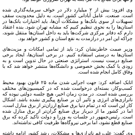
وی افزود: بیش از ۲ میلیارد دلار در خواف سرمایه‌گذاری شده
است. صنعت، عامل آبادانی کشور است. به دلیل محدودیت سقف
تسهیلات از سوی بانک‌ها و مشکلات آن‌ها، باید اختیارات بانک‌ها در
استان‌ها را به نحوی تنظیم کنیم که مشابه تهران شود. بنده اعتقاد
دارم که دفاتر مرکزی شرکت‌ها باید به داخل استان‌ها منتقل شوند،
چراکه این امر در درازمدت به نفع استان و کشور خواهد بود.
وزیر صمت خاطرنشان کرد: باید از تمامی امکانات و مزیت‌های
استان‌ها به درستی استفاده کنیم. در برخی استان‌ها، ایجاد برخی
صنایع درست نیست. استراتژی صنعتی در حال تدوین است و به
زودی با کمک بخش خصوصی و دانشگاه‌ها منتشر خواهد شد که با
وفاق کامل انجام شده است.
اتابک اضافه کرد: جهت اجرایی شدن ماده ۲۵ قانون بهبود محیط
کسب‌وکار، بسته‌ای درخواست شده که در کمیسیون‌های مختلف
بررسی شده است. در مدت زمان اخیر، هیچ جلسه دولتی نبوده که
ناترازی‌های انرژی و تأثیر آن بر صنایع پیگیری نشده باشد. اشکال
کار این است که در تمام دنیا برق صنایع ارزان‌تر از برق منازل است،
اما در کشور ما از دیرباز برق صنایع گران‌تر از برق منازل شده
است. رئیس‌جمهور در جلسات به وزرا و دولت تأکید کرده که برق
صنایع قطع نشود، اما برخی نیروگاه‌ها ظرفیت کافی نداشته‌اند.
وی گفت: علی‌رغم ناترازی‌ها و مشکلات، رشد کشور ادامه داشته