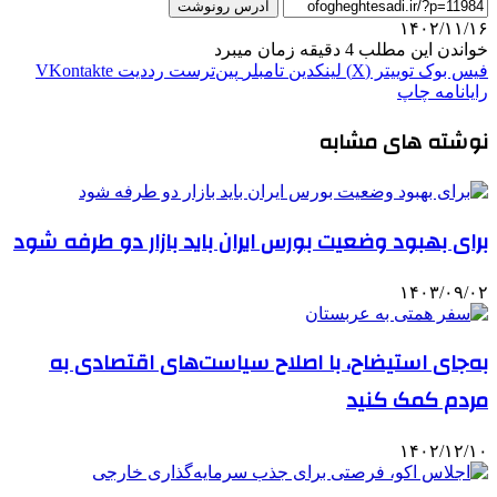
آدرس رونوشت
۱۴۰۲/۱۱/۱۶
خواندن این مطلب 4 دقیقه زمان میبرد
فیس بوک
توییتر (X)
لینکدین
‫تامبلر
‫پین‌ترست
‫رددیت
‫VKontakte
رایانامه
چاپ
نوشته های مشابه
برای بهبود وضعیت بورس ایران باید بازار دو طرفه شود
۱۴۰۳/۰۹/۰۲
به‌جای استیضاح، با اصلاح سیاست‌های اقتصادی به
مردم کمک کنید
۱۴۰۲/۱۲/۱۰