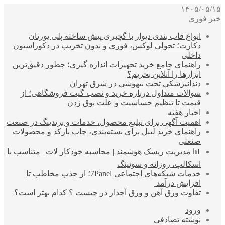
۱۴۰۵/۰۵/۱۵
خبر فوری
انواع قاب بندی دیوار با گچبری پیش ساخته پلی یورتان
دکارت؛ تحولی لوکس، فوری و بدون تخریب در دکوراسیون
داخلی
راهنمای جامع خرید تجهیزات اندازه گیری؛ چطور دقیق‌ترین
ابزارها را آنلاین بخریم؟
دندانپزشکی تحت بیهوشی در شرق تهران
سوالات متداول درباره خرید و نصب گیت فروشگاهی؛ از
قیمت تا تنظیم حساسیت و علت بوق زدن
اخبار هفته
اهمیت آگهی برای تبلیغ محصول، خدمات و برندینگ در صنعت
راهنمای خرید لیبل برای بسته‌بندی، چاپ بارکد و محصولات
صنعتی
📊 مدیریت ریسک هوشمند | محاسبه خودکار لات | متناسب با
اسکالپ، روزانه و سوئینگ
خدمات شبکه‌های اجتماعی 7Panel؛ از جذب مخاطب تا
افزایش درآمد
تفاوت ورق آهن و ورق آجدار در چیست ؟ کدام بهتر است؟
ورود
نوشته تصادفی