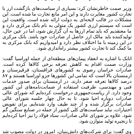
وزیر صمت خاطرنشان کرد: بسیاری از سیاست‌های بازگشت ارز با
تجارت کشور مغایرت دارند و این امر مانع تجارت ما شده است. این
مشکلات در قالب لایحه‌ای به دولت ارائه شده است. واقعیت این
است که سیستم ارزی کشور یک متولی به نام بانک مرکزی دارد و
ما معتقدیم که باید تمام ارزها به آن گزارش شود، اما در عین حال،
تولیدکننده باید مالک ارز حاصل از صادرات خود باشد. بانک مرکزی
در این زمینه با ما اختلاف نظر دارد و امیدواریم که بانک مرکزی به
ما کمک کند تا تجارت کشور بیشتر راه‌اندازی شود.
اتابک با اشاره به انعقاد پیمان‌های منطقه‌ای از جمله اوراسیا گفت:
وزارت صمت اقدام به کاهش تعرفه برخی کالاها کرده است.
صادرات خراسان رضوی به کشورهای قزاقستان، قرقیزستان و
ارمنستان بالا است که تمامی این کشورها جزو اوراسیا هستند و ۸۷
درصد کالاها تعرفه صفر دارند. در ارمنستان برای صدور خدمات
فنی و مهندسی، ظرفیت استفاده از ضمانت‌نامه‌های این کشور
وجود دارد. از ریاست‌جمهوری درخواست کرده‌ایم که شورای عالی
صادرات دوباره احیا شود. تا به حال چهار جلسه شورای عالی
صادرات برگزار شده و از چند طیف وارد شده‌ایم. برای تفویض
اختیارات، نباید سیاست‌های کلی کشور از جمله در صنایع سنگین گم
شود. علاوه بر شورای عالی صادرات، ستاد فولاد را نیز احیا کرده‌ایم
تا زنجیره تولید متوازن شود.
وی گفت: برای شرکت‌های دانش‌بنیان، امروز در دولت مصوب شد