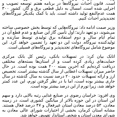
است. قانون احداث نیروگاه‌ها در برنامه هفتم توسعه تصویب و
اجرایی شده است. امسال به دلیل قطعی برق و گاز، کشور ۳۰۰
همت عدم‌النفع تولید داشته است. باید با کمک یکدیگر نیروگاه‌های
تجدیدپذیر احداث کنیم.
وزیر صمت ادامه داد: نیروگاه‌هایی که توسط بخش خصوصی ساخته
می‌شوند، دو تعهد دارند؛ اول تأمین گاز این صنایع و عدم قطع آن در
تمام ایام سال و دوم استفاده برق تولیدی توسط سازنده و
تولیدکننده نیروگاه. دولت این دو تعهد را تضمین خواهد کرد. این
موضوع شامل نیروگاه‌های تجدیدپذیر و نیروگاه‌های فسیلی است.
اتابک بیان کرد: در تسهیلات بانکی، رئیس کل بانک مرکزی
حمایت‌های زیادی کرده است و از استان‌ها بسته‌های مختلفی
دریافت کرده‌ایم که آخرین بسته ۲۰۰ همت بوده است. در حال
حاضر میزان تسهیلات اعطایی از سال گذشته بیشتر است. تخصیص
ارز و ارائه تسهیلات حدود ۲۰ درصد نسبت به سال گذشته در سال
جاری بیشتر بوده است، اما با در نظر گرفتن تورم، این عدد کمتر
خواهد شد، زیرا تورم از این درصد بیشتر بوده است.
وی افزود: خراسان رضوی در صنایع غذایی رتبه بالایی دارد و سهم
این استان در این حوزه بالاتر از میانگین کشوری است. در زمینه
معادن، ۵۳ درصد معادن استان غیرفعال و ۴۷ درصد فعال هستند.
مشابه استان کرمان، بخشی از اختیارات شورای عالی معادن به
شورای معدن استان و شخص استاندار تفویض خواهد شد.