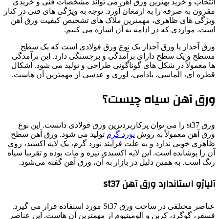
انتخاب و خرید بهترین ورق آهن می تواند مشخصات فنی و خریدی
مقرون به صرفه را به ارمغان آورد. توجه به ویژگی های فنی در کنار
ویژگی های ظاهری، مهمترین ملاک های تشخیص کیفیت ورق آهن
است. مواردی که در ادامه به آن اشاره می کنیم.
ورق آجدار یا ورق آجدار یک نوع ورق فولادی است که یک سطح
مسطح و یک سطح دارای برآمدگی و برجستگی دارد. این برآمدگی
ها معمولاً در شکل های گوناگونی طراحی و تولید می شود. اشکال
قطره ای، الماسی، بادامی، لوزی و عدسی از مهمترین آن هاست.
ورق آهن سیاه چیست؟
ورق st37 را می توان پرکاربردترین ورق فولادی دانست. این نوع
ورق آهن معمولاً به روش
نورد گرم
تولید می شود. ورق آهن سطح
ظاهری خوبی ندارد و به علت فرآیند نورد گرم، یک لایه اکسید، روی
آن را پوشانده است. این لایه اکسیدی تیره و مات بوده و تقریبا سیاه
رنگ است. به همین دلیل در بازار به آن، ورق آهن گفته می‌شود.
آلیاژو استاندارد ورق آهن st37
عناصر مختلفی در ساخت ورق St37 مورد استفاده قرار می گیرد.
فسفر، گوگرد، کربن و آلومینیوم از مهمترین آن هاست. این عناصر