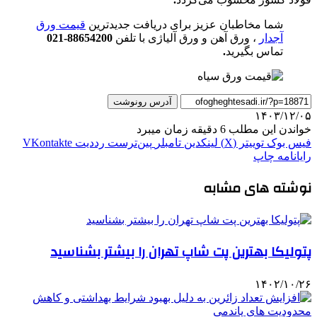
شما مخاطبان عزیز برای دریافت جدیدترین
قیمت ورق
آجدار
، ورق آهن و ورق آلیاژی با تلفن
88654200-021
تماس بگیرید
.
آدرس رونوشت
۱۴۰۳/۱۲/۰۵
خواندن این مطلب 6 دقیقه زمان میبرد
فیس بوک
توییتر (X)
لینکدین
‫تامبلر
‫پین‌ترست
‫رددیت
‫VKontakte
رایانامه
چاپ
نوشته های مشابه
پتولیکا بهترین پت شاپ تهران را بیشتر بشناسید
۱۴۰۲/۱۰/۲۶