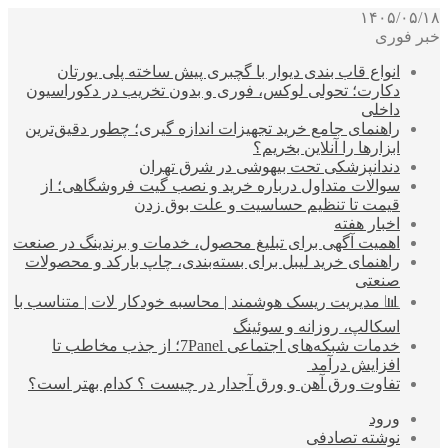
۱۴۰۵/۰۵/۱۸
خبر فوری
انواع قاب بندی دیوار با گچبری پیش ساخته پلی یورتان
دکارت؛ تحولی لوکس، فوری و بدون تخریب در دکوراسیون
داخلی
راهنمای جامع خرید تجهیزات اندازه گیری؛ چطور دقیق‌ترین
ابزارها را آنلاین بخریم؟
دندانپزشکی تحت بیهوشی در شرق تهران
سوالات متداول درباره خرید و نصب گیت فروشگاهی؛ از
قیمت تا تنظیم حساسیت و علت بوق زدن
اخبار هفته
اهمیت آگهی برای تبلیغ محصول، خدمات و برندینگ در صنعت
راهنمای خرید لیبل برای بسته‌بندی، چاپ بارکد و محصولات
صنعتی
📊 مدیریت ریسک هوشمند | محاسبه خودکار لات | متناسب با
اسکالپ، روزانه و سوئینگ
خدمات شبکه‌های اجتماعی 7Panel؛ از جذب مخاطب تا
افزایش درآمد
تفاوت ورق آهن و ورق آجدار در چیست ؟ کدام بهتر است؟
ورود
نوشته تصادفی