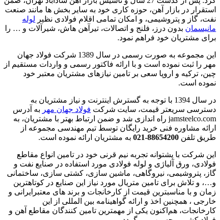
کرد. پس از گذشت 27 سال و تاسیس بازار آهن شادآباد تهران، ضمن
استقرار در بازار آهن، حوزه کاری خود به سایر بخش ها مانند صنعت
نفت، گاز و پتروشیمی، و امکان تمامی اقلام فولادی نظیر
لوله
مانیسمان
بدون درز، فلنج و اتصالات، تیرآهن هاش، شیرآلات و … را
برای مشتریان خود فراهم نمود.
این مجموعه به صورت رسمی در سال 1389 شرکت فولاد جهان
مهر را ثبت نموده است و با ارائه فاکتور رسمی و واردات مستقیم از
چین، ترکیه و اروپا سعی بر تامین نیازهای مشتریان معتبر خود
نموده است.
در سال 1394 با توجه به گسترش اینترنت و نیاز مشتریان به
دسترسی سریعتر قیمت، سایت شرکت
فولاد جهان مهر
به آدرس
jamsteelco.com راه اندازی شد و ضمن ارتباط بهتر با مشتریان، به
ارائه مشاوره فنی خرید رایگان توسط تیم مهندسی مجموعه از
طریق تلفن
88654200-021
به مشتریان ارائه نموده است.
این شرکت با پشتوانه تجربه نیم قرنی خود در تامین انواع مقاطع
فولادی، ورق آلیاژی و لوله فولادی مورد استفاده در صنایع نفت و
گاز، پتروشیمی، نیروگاهی، ماشین سازی، کشتی سازی، ساختمانی
و…، و تلاش برای تامین متریال مورد نیاز این صنایع در کوتاهترین
زمان و با مناسبترین قیمت از کارخانجات و برند های معتبرایرانی و
خارجی ، همچنین اخذ و ارائه گواهینامه بین المللی از این
کارخانجات، هم‌اکنون یکی از مهمترین تامین کنندگان مقاطع آهن و
فولاد کشور محسوب می‌گردد
.