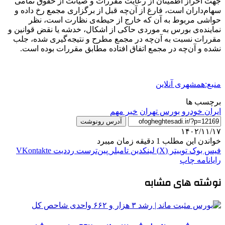
جهت احراز اطمینان از رعایت مقررات و صیانت از حقوق تمامی
سهام‌داران است، فارغ از آن‌چه قبل از برگزاری مجمع رخ داده و
حواشی مربوط به آن که خارج از حیطه‌ی نظارت است، نظر
نماینده‌ی بورس به موردی حاکی از اشکال، خدشه یا نقض قوانین و
مقررات نسبت به آن‌چه در مجمع مطرح و نتیجه‌گیری شده، جلب
نشده و آن‌چه در مجمع اتفاق افتاده مطابق مقررات بوده است.
منبع:همشهری آنلاین
برچسب ها
ايران خودرو
بورس تهران
خبر مهم
آدرس رونوشت
۱۴۰۲/۱۱/۱۷
خواندن این مطلب 1 دقیقه زمان میبرد
فیس بوک
توییتر (X)
لینکدین
‫تامبلر
‫پین‌ترست
‫رددیت
‫VKontakte
رایانامه
چاپ
نوشته های مشابه