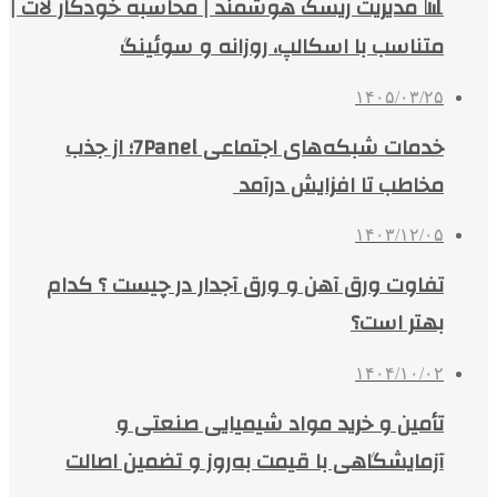
📊 مدیریت ریسک هوشمند | محاسبه خودکار لات |
متناسب با اسکالپ، روزانه و سوئینگ
۱۴۰۵/۰۳/۲۵
خدمات شبکه‌های اجتماعی 7Panel؛ از جذب
مخاطب تا افزایش درآمد
۱۴۰۳/۱۲/۰۵
تفاوت ورق آهن و ورق آجدار در چیست ؟ کدام
بهتر است؟
۱۴۰۴/۱۰/۰۲
تأمین و خرید مواد شیمیایی صنعتی و
آزمایشگاهی با قیمت به‌روز و تضمین اصالت