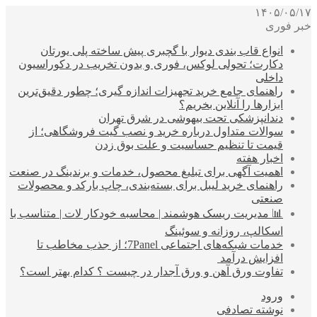
۱۴۰۵/۰۵/۱۷
خبر فوری
انواع قاب بندی دیوار با گچبری پیش ساخته پلی یورتان
دکارت؛ تحولی لوکس، فوری و بدون تخریب در دکوراسیون
داخلی
راهنمای جامع خرید تجهیزات اندازه گیری؛ چطور دقیق‌ترین
ابزارها را آنلاین بخریم؟
دندانپزشکی تحت بیهوشی در شرق تهران
سوالات متداول درباره خرید و نصب گیت فروشگاهی؛ از
قیمت تا تنظیم حساسیت و علت بوق زدن
اخبار هفته
اهمیت آگهی برای تبلیغ محصول، خدمات و برندینگ در صنعت
راهنمای خرید لیبل برای بسته‌بندی، چاپ بارکد و محصولات
صنعتی
📊 مدیریت ریسک هوشمند | محاسبه خودکار لات | متناسب با
اسکالپ، روزانه و سوئینگ
خدمات شبکه‌های اجتماعی 7Panel؛ از جذب مخاطب تا
افزایش درآمد
تفاوت ورق آهن و ورق آجدار در چیست ؟ کدام بهتر است؟
ورود
نوشته تصادفی