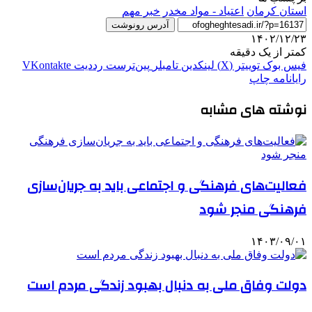
استان کرمان
اعتیاد - مواد مخدر
خبر مهم
آدرس رونوشت
۱۴۰۲/۱۲/۲۳
کمتر از یک دقیقه
فیس بوک
توییتر (X)
لینکدین
‫تامبلر
‫پین‌ترست
‫رددیت
‫VKontakte
رایانامه
چاپ
نوشته های مشابه
فعالیت‌های فرهنگی و اجتماعی باید به جریان‌سازی
فرهنگی منجر شود
۱۴۰۳/۰۹/۰۱
دولت وفاق ملی به دنبال بهبود زندگی مردم است