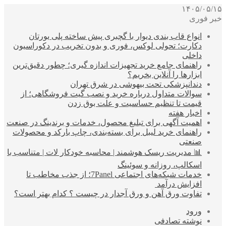
۱۴۰۵/۰۵/۱۵
خبر فوری
انواع قاب بندی دیوار با گچبری پیش ساخته پلی یورتان
دکارت؛ تحولی لوکس، فوری و بدون تخریب در دکوراسیون
داخلی
راهنمای جامع خرید تجهیزات اندازه گیری؛ چطور دقیق‌ترین
ابزارها را آنلاین بخریم؟
دندانپزشکی تحت بیهوشی در شرق تهران
سوالات متداول درباره خرید و نصب گیت فروشگاهی؛ از
قیمت تا تنظیم حساسیت و علت بوق زدن
اخبار هفته
اهمیت آگهی برای تبلیغ محصول، خدمات و برندینگ در صنعت
راهنمای خرید لیبل برای بسته‌بندی، چاپ بارکد و محصولات
صنعتی
📊 مدیریت ریسک هوشمند | محاسبه خودکار لات | متناسب با
اسکالپ، روزانه و سوئینگ
خدمات شبکه‌های اجتماعی 7Panel؛ از جذب مخاطب تا
افزایش درآمد
تفاوت ورق آهن و ورق آجدار در چیست ؟ کدام بهتر است؟
ورود
نوشته تصادفی