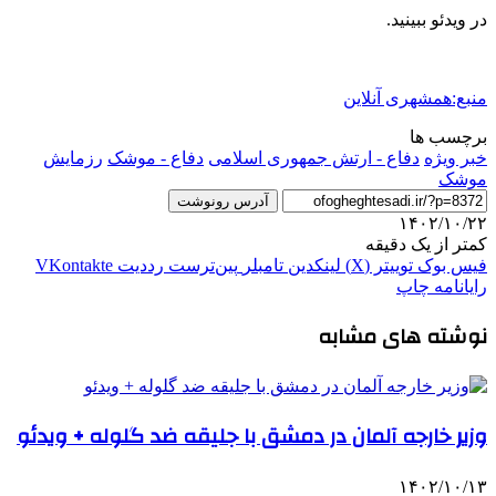
در ویدئو ببینید.
منبع:همشهری آنلاین
برچسب ها
خبر ویژه
دفاع - ارتش جمهوری اسلامی
دفاع - موشک
رزمایش
موشک
آدرس رونوشت
۱۴۰۲/۱۰/۲۲
کمتر از یک دقیقه
فیس بوک
توییتر (X)
لینکدین
‫تامبلر
‫پین‌ترست
‫رددیت
‫VKontakte
رایانامه
چاپ
نوشته های مشابه
وزیر خارجه آلمان در دمشق با جلیقه ضد گلوله + ویدئو
۱۴۰۲/۱۰/۱۳