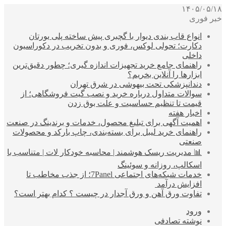
۱۴۰۵/۰۵/۱۸
خبر فوری
انواع قاب بندی دیوار با گچبری پیش ساخته پلی یورتان
دکارت؛ تحولی لوکس، فوری و بدون تخریب در دکوراسیون
داخلی
راهنمای جامع خرید تجهیزات اندازه گیری؛ چطور دقیق‌ترین
ابزارها را آنلاین بخریم؟
دندانپزشکی تحت بیهوشی در شرق تهران
سوالات متداول درباره خرید و نصب گیت فروشگاهی؛ از
قیمت تا تنظیم حساسیت و علت بوق زدن
اخبار هفته
اهمیت آگهی برای تبلیغ محصول، خدمات و برندینگ در صنعت
راهنمای خرید لیبل برای بسته‌بندی، چاپ بارکد و محصولات
صنعتی
📊 مدیریت ریسک هوشمند | محاسبه خودکار لات | متناسب با
اسکالپ، روزانه و سوئینگ
خدمات شبکه‌های اجتماعی 7Panel؛ از جذب مخاطب تا
افزایش درآمد
تفاوت ورق آهن و ورق آجدار در چیست ؟ کدام بهتر است؟
ورود
نوشته تصادفی