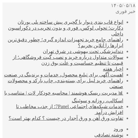
۱۴۰۵/۰۵/۱۸
خبر فوری
انواع قاب بندی دیوار با گچبری پیش ساخته پلی یورتان
دکارت؛ تحولی لوکس، فوری و بدون تخریب در دکوراسیون
داخلی
راهنمای جامع خرید تجهیزات اندازه گیری؛ چطور دقیق‌ترین
ابزارها را آنلاین بخریم؟
دندانپزشکی تحت بیهوشی در شرق تهران
سوالات متداول درباره خرید و نصب گیت فروشگاهی؛ از
قیمت تا تنظیم حساسیت و علت بوق زدن
اخبار هفته
اهمیت آگهی برای تبلیغ محصول، خدمات و برندینگ در صنعت
راهنمای خرید لیبل برای بسته‌بندی، چاپ بارکد و محصولات
صنعتی
📊 مدیریت ریسک هوشمند | محاسبه خودکار لات | متناسب با
اسکالپ، روزانه و سوئینگ
خدمات شبکه‌های اجتماعی 7Panel؛ از جذب مخاطب تا
افزایش درآمد
تفاوت ورق آهن و ورق آجدار در چیست ؟ کدام بهتر است؟
ورود
نوشته تصادفی