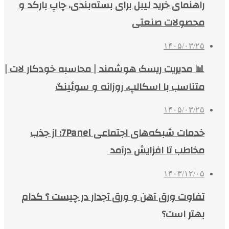
راهنمای خرید لیبل برای بسته‌بندی، چاپ بارکد و
محصولات صنعتی
۱۴۰۵/۰۳/۲۵
📊 مدیریت ریسک هوشمند | محاسبه خودکار لات |
متناسب با اسکالپ، روزانه و سوئینگ
۱۴۰۵/۰۳/۲۵
خدمات شبکه‌های اجتماعی 7Panel؛ از جذب
مخاطب تا افزایش درآمد
۱۴۰۳/۱۲/۰۵
تفاوت ورق آهن و ورق آجدار در چیست ؟ کدام
بهتر است؟