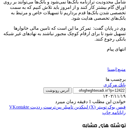
شامل محدودیت ترازنامه بانک‌ها نمی‌شود و بانک‌ها می‌توانند بر روی
اوراق گام بیشتر کار کنند و از امروز باید تلاش کنیم که به سمت
تخصصی شدن بانک‌ها قدم برداریم تا تسهیلات خاص و مرتبط به
بانک‌های تخصصی هدایت شود.
وی در پایان گفت: تمرکز ما این است که تامین مالی خانوارها
تسهیل شود تا برای ارقام کوچک مجبور نباشند به نهادهای غیر شبکه
بانکی رجوع کنند.
انتهای پیام
منبع:ایسنا
برچسب ها
بانك مركزی
آدرس رونوشت
۱۴۰۲/۱۱/۱۹
خواندن این مطلب 1 دقیقه زمان میبرد
فیس بوک
توییتر (X)
لینکدین
‫تامبلر
‫پین‌ترست
‫رددیت
‫VKontakte
رایانامه
چاپ
نوشته های مشابه