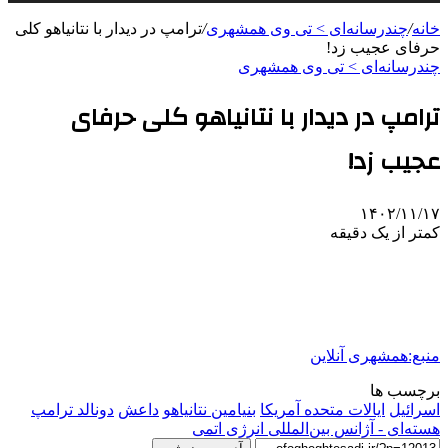
خانه
/
چندرسانه‌ای > تی وی همشهری
/
ترامپ در دیدار با نتانیاهو کلی
حرفای عجیب زد!
چندرسانه‌ای > تی وی همشهری
ترامپ در دیدار با نتانیاهو کلی حرفای
عجیب زد!
۱۴۰۲/۱۱/۱۷
کمتر از یک دقیقه
منبع:همشهری آنلاین
برچسب ها
اسرائیل
ایالات متحده آمریکا
بنیامین نتانیاهو
داعش
دونالد ترامپ
هسته‌ای - آژانس بین‌المللی انرژی اتمی