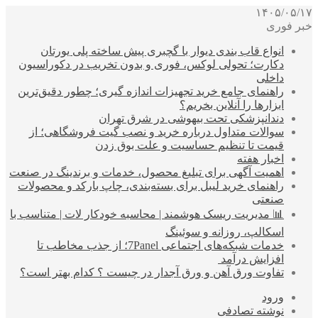
۱۴۰۵/۰۵/۱۷
خبر فوری
انواع قاب بندی دیوار با گچبری پیش ساخته پلی یورتان
دکارت؛ تحولی لوکس، فوری و بدون تخریب در دکوراسیون
داخلی
راهنمای جامع خرید تجهیزات اندازه گیری؛ چطور دقیق‌ترین
ابزارها را آنلاین بخریم؟
دندانپزشکی تحت بیهوشی در شرق تهران
سوالات متداول درباره خرید و نصب گیت فروشگاهی؛ از
قیمت تا تنظیم حساسیت و علت بوق زدن
اخبار هفته
اهمیت آگهی برای تبلیغ محصول، خدمات و برندینگ در صنعت
راهنمای خرید لیبل برای بسته‌بندی، چاپ بارکد و محصولات
صنعتی
📊 مدیریت ریسک هوشمند | محاسبه خودکار لات | متناسب با
اسکالپ، روزانه و سوئینگ
خدمات شبکه‌های اجتماعی 7Panel؛ از جذب مخاطب تا
افزایش درآمد
تفاوت ورق آهن و ورق آجدار در چیست ؟ کدام بهتر است؟
ورود
نوشته تصادفی