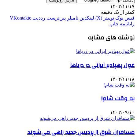
آدرس رونوشت
۱۴۰۲/۱۱/۱۷
کمتر از یک دقیقه
فیس بوک
توییتر (X)
لینکدین
‫تامبلر
‫پین‌ترست
‫رددیت
‫VKontakte
رایانامه
چاپ
نوشته های مشابه
غول پهپادبر ایرانی در دریاها
۱۴۰۲/۱۱/۱۸
به وقت شام!
۱۴۰۳/۰۹/۱۰
مسافران شرق از پردیس جدید راهی می‌شوند