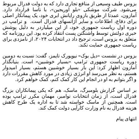
بزوس طیف وسیعی از منافع تجاری دارد که به دولت فدرال مربوط
می‌شود. شرکت موشکی «بلو اوریجین»، با ناسا قرارداد دارد.
آمازون، عمدتا از طریق بازوی رایانش ابری خود، یک پیمانکار اصلی
برای دفاع، اطلاعات و سایر آژانسهای فدرال است. و ترامپ در
دوره اول ریاست جمهوری خود، از این میلیاردر به دلیل پوشش
خبری دولتش توسط واشنگتن پست انتقاد کرده بود. این روزنامه که
متعلق به بزوس است، ترجیح داد در انتخابات ۲۰۲۴، از نامزدی برای
ریاست جمهوری حمایت نکند.
بزوس در نشست «دیل بوک» نیویورک تایمز، گفت: نسبت به دومین
دوره ریاست جمهوری ترامپ «بسیار خوشبین» است. بنیانگذار
آمازون اظهار کرد: این بار بسیار خوشبین هستم، بسیار امیدوار
هستم، به نظر می‌رسد او انرژی زیادی در مورد کاهش مقررات دارد
و اگر بتوانم به او در انجام این کار کمک کنم، کمک خواهم کرد.
بر اساس گزارش بلومبرگ، ماسک، هم که یکی پیمانکاران بزرگ
فدرال است، از زمان انتخابات نوامبر، مهمان مکرر ترامپ بوده
است. همچنین از ماسک خواسته شد تا به اداره یک طرح کاهش
هزینه فدرال به نام وزارت کارآیی دولت کمک کند.
انتهای پیام