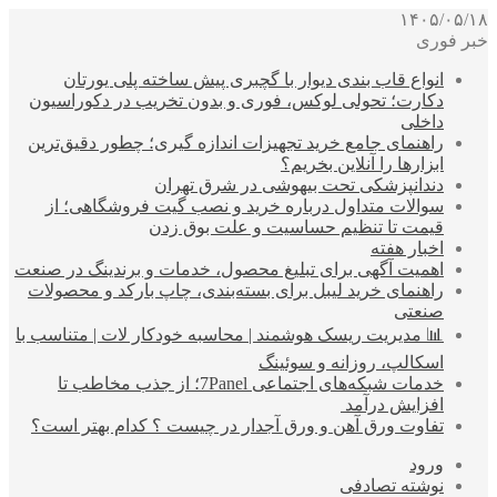
۱۴۰۵/۰۵/۱۸
خبر فوری
انواع قاب بندی دیوار با گچبری پیش ساخته پلی یورتان
دکارت؛ تحولی لوکس، فوری و بدون تخریب در دکوراسیون
داخلی
راهنمای جامع خرید تجهیزات اندازه گیری؛ چطور دقیق‌ترین
ابزارها را آنلاین بخریم؟
دندانپزشکی تحت بیهوشی در شرق تهران
سوالات متداول درباره خرید و نصب گیت فروشگاهی؛ از
قیمت تا تنظیم حساسیت و علت بوق زدن
اخبار هفته
اهمیت آگهی برای تبلیغ محصول، خدمات و برندینگ در صنعت
راهنمای خرید لیبل برای بسته‌بندی، چاپ بارکد و محصولات
صنعتی
📊 مدیریت ریسک هوشمند | محاسبه خودکار لات | متناسب با
اسکالپ، روزانه و سوئینگ
خدمات شبکه‌های اجتماعی 7Panel؛ از جذب مخاطب تا
افزایش درآمد
تفاوت ورق آهن و ورق آجدار در چیست ؟ کدام بهتر است؟
ورود
نوشته تصادفی