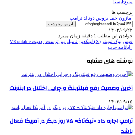
منبع:ایسنا
برچسب ها
آمازون
جف بزوس
دونالد ترامپ
آدرس رونوشت
۱۴۰۳/۰۹/۲۲
خواندن این مطلب 1 دقیقه زمان میبرد
فیس بوک
توییتر (X)
لینکدین
‫تامبلر
‫پین‌ترست
‫رددیت
‫VKontakte
رایانامه
چاپ
نوشته های مشابه
آخرین وضعیت رفع فیلترینگ و چرایی اختلال در اینترنت
۱۴۰۳/۰۹/۱۵
ترامپ اجازه داد «تیک‌تاک» ۷۵ روز دیگر در آمریکا فعال
باشد