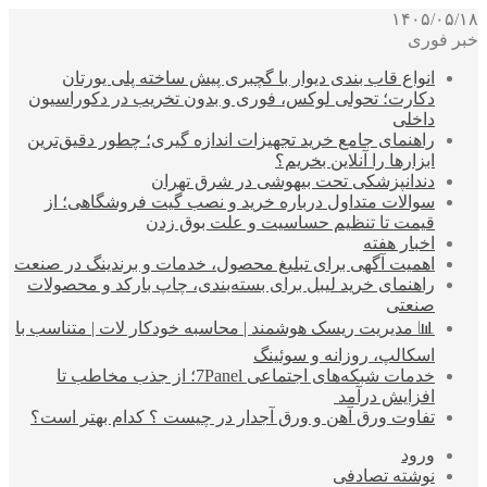
۱۴۰۵/۰۵/۱۸
خبر فوری
انواع قاب بندی دیوار با گچبری پیش ساخته پلی یورتان
دکارت؛ تحولی لوکس، فوری و بدون تخریب در دکوراسیون
داخلی
راهنمای جامع خرید تجهیزات اندازه گیری؛ چطور دقیق‌ترین
ابزارها را آنلاین بخریم؟
دندانپزشکی تحت بیهوشی در شرق تهران
سوالات متداول درباره خرید و نصب گیت فروشگاهی؛ از
قیمت تا تنظیم حساسیت و علت بوق زدن
اخبار هفته
اهمیت آگهی برای تبلیغ محصول، خدمات و برندینگ در صنعت
راهنمای خرید لیبل برای بسته‌بندی، چاپ بارکد و محصولات
صنعتی
📊 مدیریت ریسک هوشمند | محاسبه خودکار لات | متناسب با
اسکالپ، روزانه و سوئینگ
خدمات شبکه‌های اجتماعی 7Panel؛ از جذب مخاطب تا
افزایش درآمد
تفاوت ورق آهن و ورق آجدار در چیست ؟ کدام بهتر است؟
ورود
نوشته تصادفی