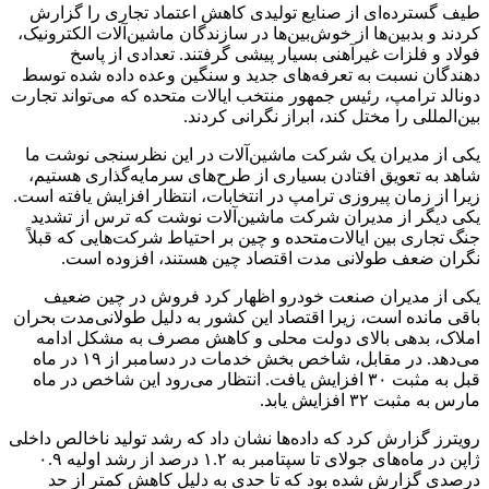
طیف گسترده‌ای از صنایع تولیدی کاهش اعتماد تجاری را گزارش
کردند و بدبین‌ها از خوش‌بین‌ها در سازندگان ماشین‌آلات الکترونیک،
فولاد و فلزات غیرآهنی بسیار پیشی گرفتند. تعدادی از پاسخ
دهندگان نسبت به تعرفه‌های جدید و سنگین وعده داده شده توسط
دونالد ترامپ، رئیس جمهور منتخب ایالات متحده که می‌تواند تجارت
بین‌المللی را مختل کند، ابراز نگرانی کردند.
یکی از مدیران یک شرکت ماشین‌آلات در این نظرسنجی نوشت ما
شاهد به تعویق افتادن بسیاری از طرح‌های سرمایه‌گذاری هستیم،
زیرا از زمان پیروزی ترامپ در انتخابات، انتظار افزایش یافته است.
یکی دیگر از مدیران شرکت ماشین‌آلات نوشت که ترس از تشدید
جنگ تجاری بین ایالات‌متحده و چین بر احتیاط شرکت‌هایی که قبلاً
نگران ضعف طولانی مدت اقتصاد چین هستند، افزوده است.
یکی از مدیران صنعت خودرو اظهار کرد فروش در چین ضعیف
باقی مانده است، زیرا اقتصاد این کشور به دلیل طولانی‌مدت بحران
املاک، بدهی بالای دولت محلی و کاهش مصرف به مشکل ادامه
می‌دهد. در مقابل، شاخص بخش خدمات در دسامبر از ۱۹ در ماه
قبل به مثبت ۳۰ افزایش یافت. انتظار می‌رود این شاخص در ماه
مارس به مثبت ۳۲ افزایش یابد.
رویترز گزارش کرد که داده‌ها نشان داد که رشد تولید ناخالص داخلی
ژاپن در ماه‌های جولای تا سپتامبر به ۱.۲ درصد از رشد اولیه ۰.۹
درصدی گزارش شده بود که تا حدی به دلیل کاهش کمتر از حد