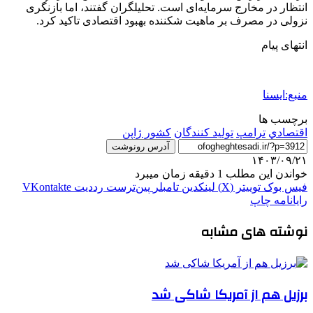
انتظار در مخارج سرمایه‌ای است. تحلیلگران گفتند، اما بازنگری
نزولی در مصرف بر ماهیت شکننده بهبود اقتصادی تاکید کرد.
انتهای پیام
منبع:ایسنا
برچسب ها
اقتصادي
ترامپ
تولید کنندگان
کشور ژاپن
آدرس رونوشت
۱۴۰۳/۰۹/۲۱
خواندن این مطلب 1 دقیقه زمان میبرد
فیس بوک
توییتر (X)
لینکدین
‫تامبلر
‫پین‌ترست
‫رددیت
‫VKontakte
رایانامه
چاپ
نوشته های مشابه
برزیل هم از آمریکا شاکی شد