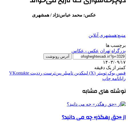
دوچرخه‌سواری که تاریخ می‌خواند
عکس: محمد عباس‌نژاد / همشهری
منبع:همشهری آنلاین
برچسب ها
بزرگراه
تهران
عکس - عکاس
آدرس رونوشت
۱۴۰۳/۰۹/۱۷
کمتر از یک دقیقه
فیس بوک
توییتر (X)
لینکدین
‫تامبلر
‫پین‌ترست
‫رددیت
‫VKontakte
رایانامه
چاپ
نوشته های مشابه
از «حق رهگذر» چه می دانید؟