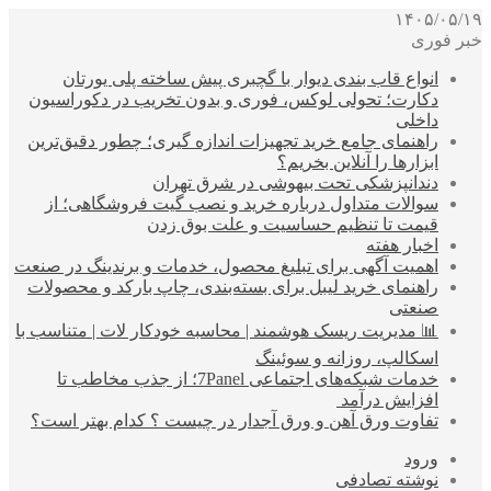
۱۴۰۵/۰۵/۱۹
خبر فوری
انواع قاب بندی دیوار با گچبری پیش ساخته پلی یورتان
دکارت؛ تحولی لوکس، فوری و بدون تخریب در دکوراسیون
داخلی
راهنمای جامع خرید تجهیزات اندازه گیری؛ چطور دقیق‌ترین
ابزارها را آنلاین بخریم؟
دندانپزشکی تحت بیهوشی در شرق تهران
سوالات متداول درباره خرید و نصب گیت فروشگاهی؛ از
قیمت تا تنظیم حساسیت و علت بوق زدن
اخبار هفته
اهمیت آگهی برای تبلیغ محصول، خدمات و برندینگ در صنعت
راهنمای خرید لیبل برای بسته‌بندی، چاپ بارکد و محصولات
صنعتی
📊 مدیریت ریسک هوشمند | محاسبه خودکار لات | متناسب با
اسکالپ، روزانه و سوئینگ
خدمات شبکه‌های اجتماعی 7Panel؛ از جذب مخاطب تا
افزایش درآمد
تفاوت ورق آهن و ورق آجدار در چیست ؟ کدام بهتر است؟
ورود
نوشته تصادفی